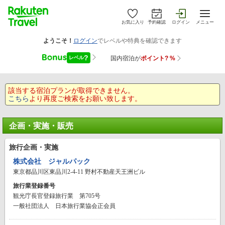
お気に入り
予約確認
ログイン
メニュー
該当する宿泊プランが取得できません。
こちら
より再度ご検索をお願い致します。
企画・実施・販売
旅行企画・実施
株式会社 ジャルパック
東京都品川区東品川2-4-11 野村不動産天王洲ビル
旅行業登録番号
観光庁長官登録旅行業 第705号
一般社団法人 日本旅行業協会正会員