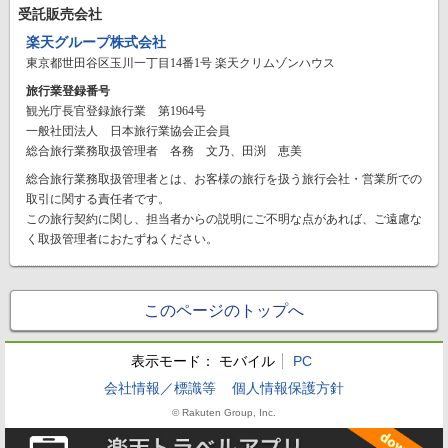
受託販売会社
楽天グループ株式会社
東京都世田谷区玉川一丁目14番1号 楽天クリムゾンハウス
旅行業登録番号
観光庁長官登録旅行業 第1964号
一般社団法人 日本旅行業協会正会員
総合旅行業務取扱管理者 各務 文乃、田渕 恵美
総合旅行業務取扱管理者とは、お客様の旅行を扱う旅行会社・営業所での
取引に関する責任者です。
この旅行契約に関し、担当者からの説明にご不明な点があれば、ご遠慮な
く取扱管理者におたずねください。
このページのトップへ
表示モード：
モバイル
PC
会社情報／標識等
個人情報保護方針
© Rakuten Group, Inc.