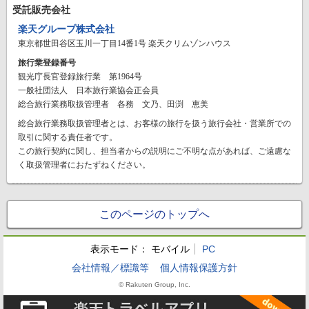
受託販売会社
楽天グループ株式会社
東京都世田谷区玉川一丁目14番1号 楽天クリムゾンハウス
旅行業登録番号
観光庁長官登録旅行業 第1964号
一般社団法人 日本旅行業協会正会員
総合旅行業務取扱管理者 各務 文乃、田渕 恵美
総合旅行業務取扱管理者とは、お客様の旅行を扱う旅行会社・営業所での
取引に関する責任者です。
この旅行契約に関し、担当者からの説明にご不明な点があれば、ご遠慮な
く取扱管理者におたずねください。
このページのトップへ
表示モード：
モバイル
PC
会社情報／標識等
個人情報保護方針
© Rakuten Group, Inc.