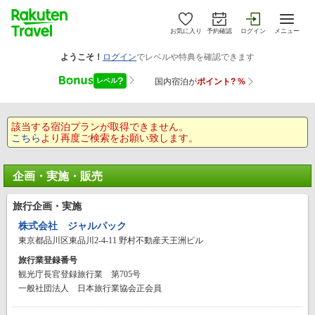
お気に入り
予約確認
ログイン
メニュー
該当する宿泊プランが取得できません。
こちら
より再度ご検索をお願い致します。
企画・実施・販売
旅行企画・実施
株式会社 ジャルパック
東京都品川区東品川2-4-11 野村不動産天王洲ビル
旅行業登録番号
観光庁長官登録旅行業 第705号
一般社団法人 日本旅行業協会正会員