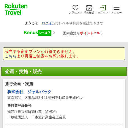
お気に入り
予約確認
ログイン
メニュー
該当する宿泊プランが取得できません。
こちら
より再度ご検索をお願い致します。
企画・実施・販売
旅行企画・実施
株式会社 ジャルパック
東京都品川区東品川2-4-11 野村不動産天王洲ビル
旅行業登録番号
観光庁長官登録旅行業 第705号
一般社団法人 日本旅行業協会正会員