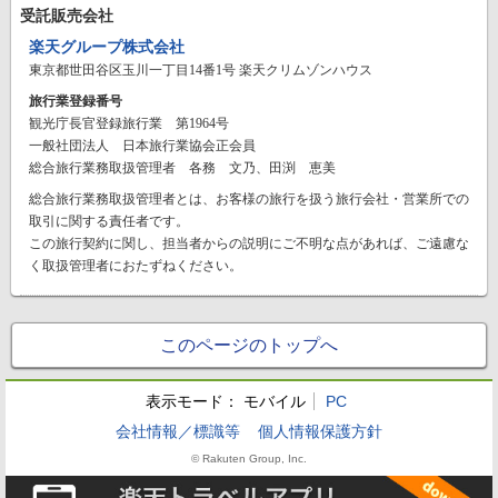
受託販売会社
楽天グループ株式会社
東京都世田谷区玉川一丁目14番1号 楽天クリムゾンハウス
旅行業登録番号
観光庁長官登録旅行業 第1964号
一般社団法人 日本旅行業協会正会員
総合旅行業務取扱管理者 各務 文乃、田渕 恵美
総合旅行業務取扱管理者とは、お客様の旅行を扱う旅行会社・営業所での
取引に関する責任者です。
この旅行契約に関し、担当者からの説明にご不明な点があれば、ご遠慮な
く取扱管理者におたずねください。
このページのトップへ
表示モード：
モバイル
PC
会社情報／標識等
個人情報保護方針
© Rakuten Group, Inc.