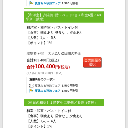
夏休み＆秋旅フェア
1,500円割引
【和洋室】夕陽側1階・ベッド2台＋和室6畳／48
平米（禁煙）
和洋室・和洋室・バス・トイレ付
【食事】朝食あり 昼食なし 夕食あり
【人数】1人 ～ 5人
【ポイント】1%
航空券＋宿 大人2人 /2日間の料金
合計
103,400
円
(税込)
この部屋を
選択
100,400
合計
円
(税込)
(1人あたり50,200円・税込)
適用済みのクーポン
夏休み＆秋旅フェア
1,500円割引
夏休み＆秋旅フェア
1,500円割引
【朝日の和室】１階芝生広場側／８畳（禁煙）
和室・和室・バス・トイレ付
【食事】朝食あり 昼食なし 夕食あり
【人数】1人 ～ 4人
【ポイント】1%