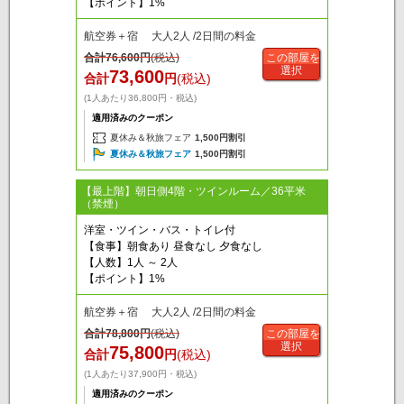
【ポイント】1%
航空券＋宿 大人2人 /2日間の料金
合計
76,600
円
(税込)
この部屋を
選択
73,600
合計
円
(税込)
(1人あたり36,800円・税込)
適用済みのクーポン
夏休み＆秋旅フェア
1,500円割引
夏休み＆秋旅フェア
1,500円割引
【最上階】朝日側4階・ツインルーム／36平米
（禁煙）
洋室・ツイン・バス・トイレ付
【食事】朝食あり 昼食なし 夕食なし
【人数】1人 ～ 2人
【ポイント】1%
航空券＋宿 大人2人 /2日間の料金
合計
78,800
円
(税込)
この部屋を
選択
75,800
合計
円
(税込)
(1人あたり37,900円・税込)
適用済みのクーポン