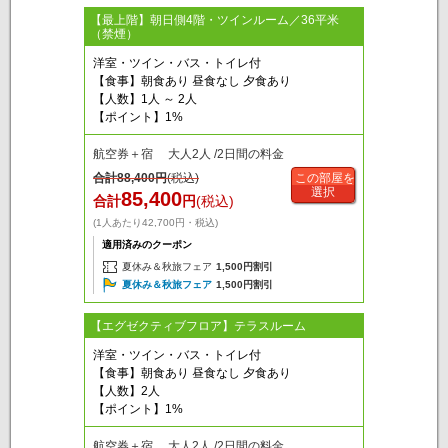
【最上階】朝日側4階・ツインルーム／36平米
（禁煙）
洋室・ツイン・バス・トイレ付
【食事】朝食あり 昼食なし 夕食あり
【人数】1人 ～ 2人
【ポイント】1%
航空券＋宿 大人2人 /2日間の料金
合計
88,400
円
(税込)
この部屋を
選択
85,400
合計
円
(税込)
(1人あたり42,700円・税込)
適用済みのクーポン
夏休み＆秋旅フェア
1,500円割引
夏休み＆秋旅フェア
1,500円割引
【エグゼクティブフロア】テラスルーム
洋室・ツイン・バス・トイレ付
【食事】朝食あり 昼食なし 夕食あり
【人数】2人
【ポイント】1%
航空券＋宿 大人2人 /2日間の料金