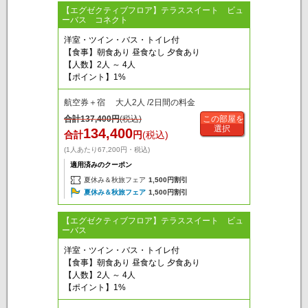
【エグゼクティブフロア】テラススイート ビュ
ーバス コネクト
洋室・ツイン・バス・トイレ付
【食事】朝食あり 昼食なし 夕食あり
【人数】2人 ～ 4人
【ポイント】1%
航空券＋宿 大人2人 /2日間の料金
合計
137,400
円
(税込)
この部屋を
選択
134,400
合計
円
(税込)
(1人あたり67,200円・税込)
適用済みのクーポン
夏休み＆秋旅フェア
1,500円割引
夏休み＆秋旅フェア
1,500円割引
【エグゼクティブフロア】テラススイート ビュ
ーバス
洋室・ツイン・バス・トイレ付
【食事】朝食あり 昼食なし 夕食あり
【人数】2人 ～ 4人
【ポイント】1%