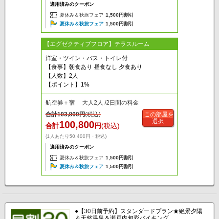
適用済みのクーポン
夏休み＆秋旅フェア
1,500円割引
夏休み＆秋旅フェア
1,500円割引
【エグゼクティブフロア】テラスルーム
洋室・ツイン・バス・トイレ付
【食事】朝食あり 昼食なし 夕食あり
【人数】2人
【ポイント】1%
航空券＋宿 大人2人 /2日間の料金
合計
103,800
円
(税込)
この部屋を
選択
100,800
合計
円
(税込)
(1人あたり50,400円・税込)
適用済みのクーポン
夏休み＆秋旅フェア
1,500円割引
夏休み＆秋旅フェア
1,500円割引
●【30日前予約】スタンダードプラン★絶景夕陽
＆天然温泉＆瀬戸内旬彩バイキング