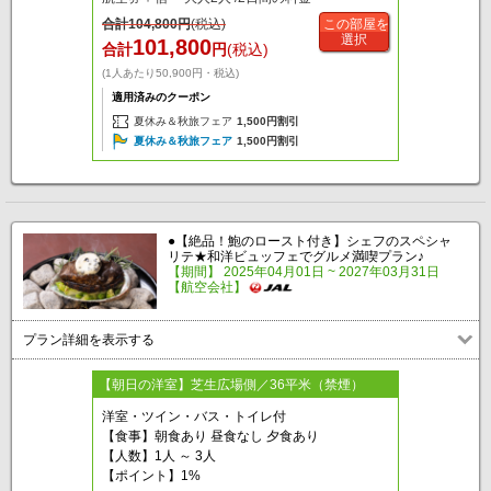
合計
104,800
円
(税込)
この部屋を
選択
101,800
合計
円
(税込)
(1人あたり50,900円・税込)
適用済みのクーポン
夏休み＆秋旅フェア
1,500円割引
夏休み＆秋旅フェア
1,500円割引
●【絶品！鮑のロースト付き】シェフのスペシャ
リテ★和洋ビュッフェでグルメ満喫プラン♪
【期間】 2025年04月01日 ~ 2027年03月31日
【航空会社】
プラン詳細を表示する
【朝日の洋室】芝生広場側／36平米（禁煙）
洋室・ツイン・バス・トイレ付
【食事】朝食あり 昼食なし 夕食あり
【人数】1人 ～ 3人
【ポイント】1%