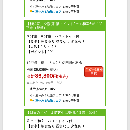
適用済みのクーポン
夏休み＆秋旅フェア
1,500円割引
夏休み＆秋旅フェア
1,500円割引
【和洋室】夕陽側1階・ベッド2台＋和室6畳／48
平米（禁煙）
和洋室・和洋室・バス・トイレ付
【食事】朝食あり 昼食なし 夕食あり
【人数】1人 ～ 5人
【ポイント】1%
航空券＋宿 大人2人 /2日間の料金
合計
89,800
円
(税込)
この部屋を
選択
86,800
合計
円
(税込)
(1人あたり43,400円・税込)
適用済みのクーポン
夏休み＆秋旅フェア
1,500円割引
夏休み＆秋旅フェア
1,500円割引
【朝日の和室】１階芝生広場側／８畳（禁煙）
和室・和室・バス・トイレ付
【食事】朝食あり 昼食なし 夕食あり