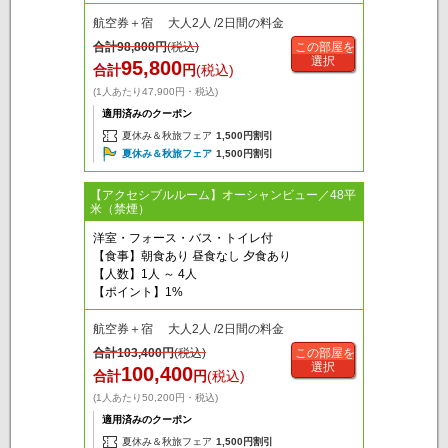
航空券＋宿 大人2人 /2日間の料金
合計
98,800
円
(税込)
この部屋を
選択
95,800
合計
円
(税込)
(1人あたり47,900円・税込)
適用済みのクーポン
夏休み＆秋旅フェア
1,500円割引
夏休み＆秋旅フェア
1,500円割引
【アクセシブルルーム】オーシャンビュー／48平
米（禁煙）
洋室・フォース・バス・トイレ付
【食事】朝食あり 昼食なし 夕食あり
【人数】1人 ～ 4人
【ポイント】1%
航空券＋宿 大人2人 /2日間の料金
合計
103,400
円
(税込)
この部屋を
選択
100,400
合計
円
(税込)
(1人あたり50,200円・税込)
適用済みのクーポン
夏休み＆秋旅フェア
1,500円割引