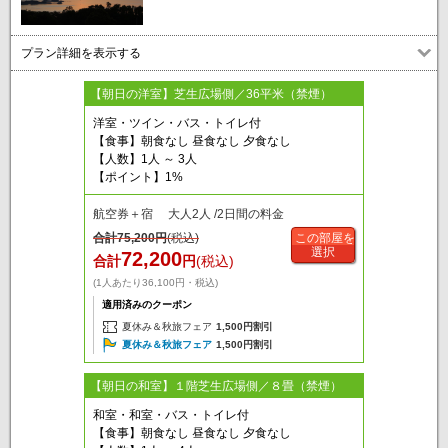
プラン詳細を表示する
【朝日の洋室】芝生広場側／36平米（禁煙）
洋室・ツイン・バス・トイレ付
【食事】朝食なし 昼食なし 夕食なし
【人数】1人 ～ 3人
【ポイント】1%
航空券＋宿 大人2人 /2日間の料金
合計
75,200
円
(税込)
この部屋を
選択
72,200
合計
円
(税込)
(1人あたり36,100円・税込)
適用済みのクーポン
夏休み＆秋旅フェア
1,500円割引
夏休み＆秋旅フェア
1,500円割引
【朝日の和室】１階芝生広場側／８畳（禁煙）
和室・和室・バス・トイレ付
【食事】朝食なし 昼食なし 夕食なし