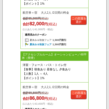
【ポイント】1%
航空券＋宿 大人2人 /2日間の料金
合計
85,000
円
(税込)
この部屋を
選択
82,000
合計
円
(税込)
(1人あたり41,000円・税込)
適用済みのクーポン
夏休み＆秋旅フェア
1,500円割引
夏休み＆秋旅フェア
1,500円割引
【アクセシブルルーム】オーシャンビュー／48平
米（禁煙）
洋室・フォース・バス・トイレ付
【食事】朝食あり 昼食なし 夕食あり
【人数】1人 ～ 4人
【ポイント】1%
航空券＋宿 大人2人 /2日間の料金
合計
89,800
円
(税込)
この部屋を
選択
86,800
合計
円
(税込)
(1人あたり43,400円・税込)