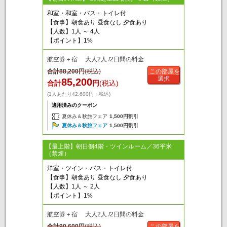
和室・和室・バス・トイレ付
【食事】朝食あり 昼食なし 夕食あり
【人数】1人 ～ 4人
【ポイント】1%
航空券＋宿 大人2人 /2日間の料金
合計
88,200
円
(税込)
この部屋を
選択
85,200
合計
円
(税込)
(1人あたり42,600円・税込)
適用済みのクーポン
夏休み＆秋旅フェア
1,500円割引
夏休み＆秋旅フェア
1,500円割引
【最上階】朝日側4階・ツインルーム／36平米
（禁煙）
洋室・ツイン・バス・トイレ付
【食事】朝食あり 昼食なし 夕食あり
【人数】1人 ～ 2人
【ポイント】1%
航空券＋宿 大人2人 /2日間の料金
合計
90,600
円
(税込)
この部屋を