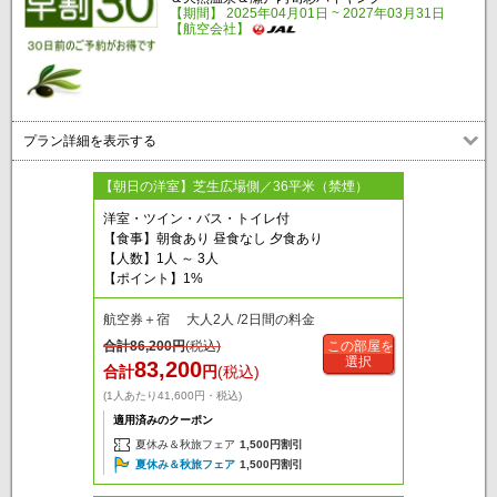
【期間】 2025年04月01日 ~ 2027年03月31日
【航空会社】
プラン詳細を表示する
【朝日の洋室】芝生広場側／36平米（禁煙）
洋室・ツイン・バス・トイレ付
【食事】朝食あり 昼食なし 夕食あり
【人数】1人 ～ 3人
【ポイント】1%
航空券＋宿 大人2人 /2日間の料金
合計
86,200
円
(税込)
この部屋を
選択
83,200
合計
円
(税込)
(1人あたり41,600円・税込)
適用済みのクーポン
夏休み＆秋旅フェア
1,500円割引
夏休み＆秋旅フェア
1,500円割引