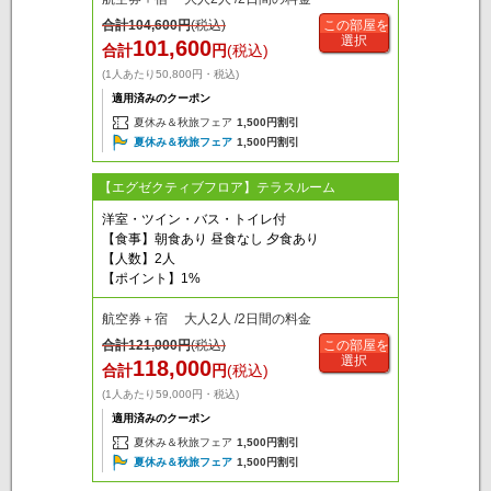
合計
104,600
円
(税込)
この部屋を
選択
101,600
合計
円
(税込)
(1人あたり50,800円・税込)
適用済みのクーポン
夏休み＆秋旅フェア
1,500円割引
夏休み＆秋旅フェア
1,500円割引
【エグゼクティブフロア】テラスルーム
洋室・ツイン・バス・トイレ付
【食事】朝食あり 昼食なし 夕食あり
【人数】2人
【ポイント】1%
航空券＋宿 大人2人 /2日間の料金
合計
121,000
円
(税込)
この部屋を
選択
118,000
合計
円
(税込)
(1人あたり59,000円・税込)
適用済みのクーポン
夏休み＆秋旅フェア
1,500円割引
夏休み＆秋旅フェア
1,500円割引