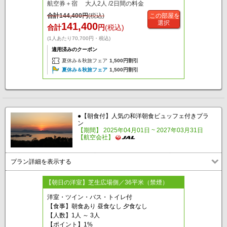
航空券＋宿 大人2人 /2日間の料金
合計
144,400
円
(税込)
この部屋を
選択
141,400
合計
円
(税込)
(1人あたり70,700円・税込)
適用済みのクーポン
夏休み＆秋旅フェア
1,500円割引
夏休み＆秋旅フェア
1,500円割引
●【朝食付】人気の和洋朝食ビュッフェ付きプラ
ン
【期間】 2025年04月01日 ~ 2027年03月31日
【航空会社】
プラン詳細を表示する
【朝日の洋室】芝生広場側／36平米（禁煙）
洋室・ツイン・バス・トイレ付
【食事】朝食あり 昼食なし 夕食なし
【人数】1人 ～ 3人
【ポイント】1%