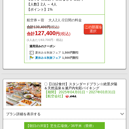
【人数】2人 ～ 4人
【ポイント】1%
航空券＋宿 大人2人 /2日間の料金
合計
130,400
円
(税込)
この部屋を
選択
127,400
合計
円
(税込)
(1人あたり63,700円・税込)
適用済みのクーポン
夏休み＆秋旅フェア
1,500円割引
夏休み＆秋旅フェア
1,500円割引
〇【1泊2食付】スタンダードプラン☆絶景夕陽
＆天然温泉＆瀬戸内旬彩バイキング
【期間】 2025年04月01日 ~ 2027年03月31日
【航空会社】
プラン詳細を表示する
【朝日の洋室】芝生広場側／36平米（禁煙）