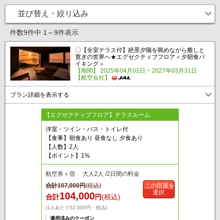
並び替え・絞り込み
件数9件中 1～9件表示
〇【全室テラス付】絶景夕陽を眺めながら癒しと
寛ぎの世界へ★エグゼクティブフロア＜夕朝食バ
イキング＞
【期間】 2025年04月01日 ~ 2027年03月31日
【航空会社】
プラン詳細を表示する
【エグゼクティブフロア】テラスルーム
洋室・ツイン・バス・トイレ付
【食事】朝食あり 昼食なし 夕食あり
【人数】2人
【ポイント】1%
航空券＋宿 大人2人 /2日間の料金
合計
107,000
円
(税込)
この部屋を
選択
104,000
合計
円
(税込)
(1人あたり52,000円・税込)
適用済みのクーポン