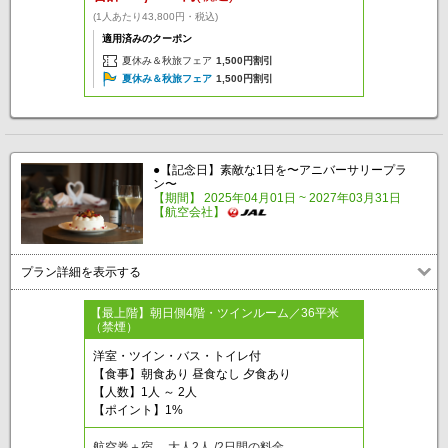
(1人あたり43,800円・税込)
適用済みのクーポン
夏休み＆秋旅フェア
1,500円割引
夏休み＆秋旅フェア
1,500円割引
●【記念日】素敵な1日を〜アニバーサリープラ
ン〜
【期間】 2025年04月01日 ~ 2027年03月31日
【航空会社】
プラン詳細を表示する
【最上階】朝日側4階・ツインルーム／36平米
（禁煙）
洋室・ツイン・バス・トイレ付
【食事】朝食あり 昼食なし 夕食あり
【人数】1人 ～ 2人
【ポイント】1%
航空券＋宿 大人2人 /2日間の料金