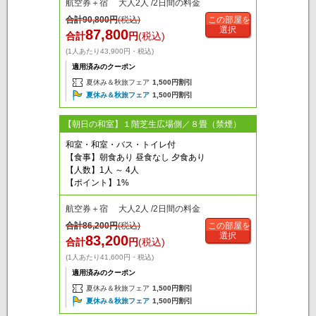
航空券＋宿 大人2人 /2日間の料金
合計
90,800
円
(税込)
この部屋を
選択
87,800
合計
円
(税込)
(1人あたり43,900円・税込)
適用済みのクーポン
夏休み＆秋旅フェア
1,500円割引
夏休み＆秋旅フェア
1,500円割引
【朝日の和室】１階芝生広場側／８畳（禁煙）
和室・和室・バス・トイレ付
【食事】朝食あり 昼食なし 夕食あり
【人数】1人 ～ 4人
【ポイント】1%
航空券＋宿 大人2人 /2日間の料金
合計
86,200
円
(税込)
この部屋を
選択
83,200
合計
円
(税込)
(1人あたり41,600円・税込)
適用済みのクーポン
夏休み＆秋旅フェア
1,500円割引
夏休み＆秋旅フェア
1,500円割引