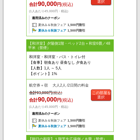
選択
90,000
合計
円
(税込)
(1人あたり45,000円・税込)
適用済みのクーポン
夏休み＆秋旅フェア
1,500円割引
夏休み＆秋旅フェア
1,500円割引
【和洋室】夕陽側1階・ベッド2台＋和室6畳／48
平米（禁煙）
和洋室・和洋室・バス・トイレ付
【食事】朝食あり 昼食なし 夕食あり
【人数】1人 ～ 5人
【ポイント】1%
航空券＋宿 大人2人 /2日間の料金
合計
93,000
円
(税込)
この部屋を
選択
90,000
合計
円
(税込)
(1人あたり45,000円・税込)
適用済みのクーポン
夏休み＆秋旅フェア
1,500円割引
夏休み＆秋旅フェア
1,500円割引
【朝日の和室】１階芝生広場側／８畳（禁煙）