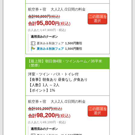
航空券＋宿 大人2人 /2日間の料金
合計
98,800
円
(税込)
この部屋を
選択
95,800
合計
円
(税込)
(1人あたり47,900円・税込)
適用済みのクーポン
夏休み＆秋旅フェア
1,500円割引
夏休み＆秋旅フェア
1,500円割引
【最上階】朝日側4階・ツインルーム／36平米
（禁煙）
洋室・ツイン・バス・トイレ付
【食事】朝食あり 昼食なし 夕食あり
【人数】1人 ～ 2人
【ポイント】1%
航空券＋宿 大人2人 /2日間の料金
合計
101,200
円
(税込)
この部屋を
選択
98,200
合計
円
(税込)
(1人あたり49,100円・税込)
適用済みのクーポン