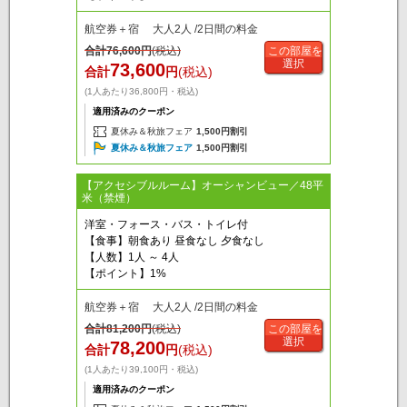
航空券＋宿 大人2人 /2日間の料金
合計
76,600
円
(税込)
この部屋を
選択
73,600
合計
円
(税込)
(1人あたり36,800円・税込)
適用済みのクーポン
夏休み＆秋旅フェア
1,500円割引
夏休み＆秋旅フェア
1,500円割引
【アクセシブルルーム】オーシャンビュー／48平
米（禁煙）
洋室・フォース・バス・トイレ付
【食事】朝食あり 昼食なし 夕食なし
【人数】1人 ～ 4人
【ポイント】1%
航空券＋宿 大人2人 /2日間の料金
合計
81,200
円
(税込)
この部屋を
選択
78,200
合計
円
(税込)
(1人あたり39,100円・税込)
適用済みのクーポン