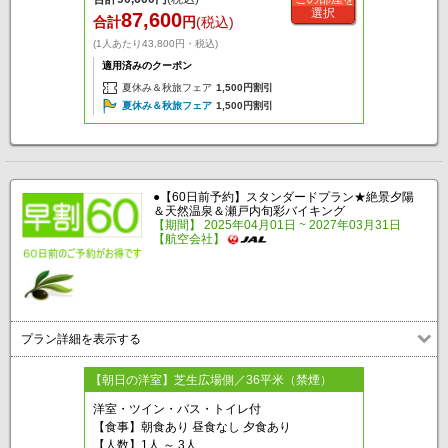
選択
87,600
合計
円
(税込)
(1人あたり43,800円・税込)
適用済みのクーポン
夏休み＆秋旅フェア
1,500円割引
夏休み＆秋旅フェア
1,500円割引
●【60日前予約】スタンダードプラン★絶景夕陽
＆天然温泉＆瀬戸内旬彩バイキング
【期間】 2025年04月01日 ~ 2027年03月31日
【航空会社】
プラン詳細を表示する
【朝日の洋室】芝生広場側／36平米（禁煙）
洋室・ツイン・バス・トイレ付
【食事】朝食あり 昼食なし 夕食あり
【人数】1人 ～ 3人