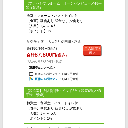
【アクセシブルルーム】オーシャンビュー／48平
米（禁煙）
洋室・フォース・バス・トイレ付
【食事】朝食あり 昼食なし 夕食あり
【人数】1人 ～ 4人
【ポイント】1%
航空券＋宿 大人2人 /2日間の料金
合計
90,800
円
(税込)
この部屋を
選択
87,800
合計
円
(税込)
(1人あたり43,900円・税込)
適用済みのクーポン
夏休み＆秋旅フェア
1,500円割引
夏休み＆秋旅フェア
1,500円割引
【和洋室】夕陽側1階・ベッド2台＋和室6畳／48
平米（禁煙）
和洋室・和洋室・バス・トイレ付
【食事】朝食あり 昼食なし 夕食あり
【人数】1人 ～ 5人
【ポイント】1%