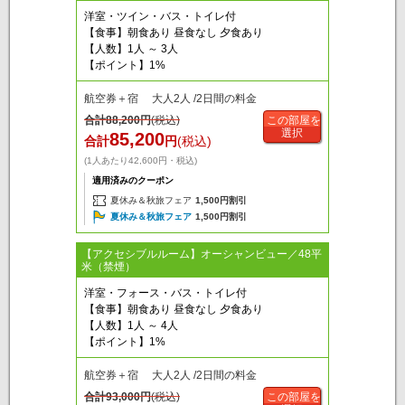
洋室・ツイン・バス・トイレ付
【食事】朝食あり 昼食なし 夕食あり
【人数】1人 ～ 3人
【ポイント】1%
航空券＋宿 大人2人 /2日間の料金
合計
88,200
円
(税込)
この部屋を
選択
85,200
合計
円
(税込)
(1人あたり42,600円・税込)
適用済みのクーポン
夏休み＆秋旅フェア
1,500円割引
夏休み＆秋旅フェア
1,500円割引
【アクセシブルルーム】オーシャンビュー／48平
米（禁煙）
洋室・フォース・バス・トイレ付
【食事】朝食あり 昼食なし 夕食あり
【人数】1人 ～ 4人
【ポイント】1%
航空券＋宿 大人2人 /2日間の料金
合計
93,000
円
(税込)
この部屋を