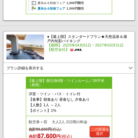
夏休み＆秋旅フェア
1,500円割引
夏休み＆秋旅フェア
1,500円割引
●【最上階】スタンダードプラン★天然温泉＆瀬
戸内旬彩バイキング
【期間】 2025年04月01日 ~ 2027年03月31日
【航空会社】
プラン詳細を表示する
【最上階】朝日側4階・ツインルーム／36平米
（禁煙）
洋室・ツイン・バス・トイレ付
【食事】朝食あり 昼食なし 夕食あり
【人数】1人 ～ 2人
【ポイント】1%
航空券＋宿 大人2人 /2日間の料金
合計
90,600
円
(税込)
この部屋を
選択
87,600
合計
円
(税込)