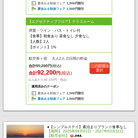
夏休み＆秋旅フェア
1,500円割引
夏休み＆秋旅フェア
1,500円割引
【エグゼクティブフロア】テラスルーム
洋室・ツイン・バス・トイレ付
【食事】朝食あり 昼食なし 夕食なし
【人数】2人
【ポイント】1%
航空券＋宿 大人2人 /2日間の料金
合計
95,200
円
(税込)
この部屋を
選択
92,200
合計
円
(税込)
(1人あたり46,100円・税込)
適用済みのクーポン
夏休み＆秋旅フェア
1,500円割引
夏休み＆秋旅フェア
1,500円割引
●【シンプルステイ】素泊まりプラン☆食事なし
【期間】 2025年04月01日 ~ 2027年03月31日
【航空会社】