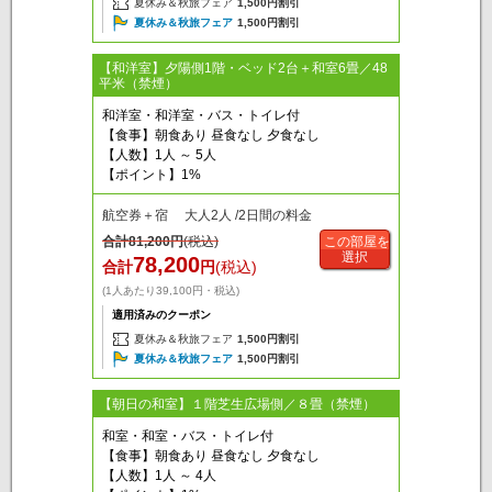
夏休み＆秋旅フェア
1,500円割引
夏休み＆秋旅フェア
1,500円割引
【和洋室】夕陽側1階・ベッド2台＋和室6畳／48
平米（禁煙）
和洋室・和洋室・バス・トイレ付
【食事】朝食あり 昼食なし 夕食なし
【人数】1人 ～ 5人
【ポイント】1%
航空券＋宿 大人2人 /2日間の料金
合計
81,200
円
(税込)
この部屋を
選択
78,200
合計
円
(税込)
(1人あたり39,100円・税込)
適用済みのクーポン
夏休み＆秋旅フェア
1,500円割引
夏休み＆秋旅フェア
1,500円割引
【朝日の和室】１階芝生広場側／８畳（禁煙）
和室・和室・バス・トイレ付
【食事】朝食あり 昼食なし 夕食なし
【人数】1人 ～ 4人