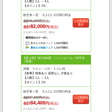
【人数】1人 ～ 4人
【ポイント】1%
航空券＋宿 大人2人 /2日間の料金
合計
85,000
円
(税込)
この部屋を
選択
82,000
合計
円
(税込)
(1人あたり41,000円・税込)
適用済みのクーポン
夏休み＆秋旅フェア
1,500円割引
夏休み＆秋旅フェア
1,500円割引
【最上階】朝日側4階・ツインルーム／36平米
（禁煙）
洋室・ツイン・バス・トイレ付
【食事】朝食あり 昼食なし 夕食あり
【人数】1人 ～ 2人
【ポイント】1%
航空券＋宿 大人2人 /2日間の料金
合計
87,400
円
(税込)
この部屋を
選択
84,400
合計
円
(税込)
(1人あたり42,200円・税込)