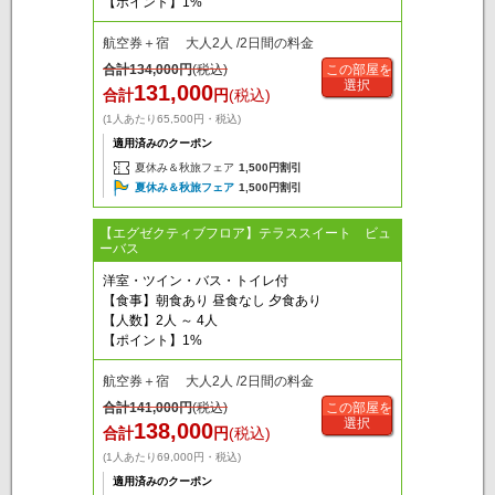
【ポイント】1%
航空券＋宿 大人2人 /2日間の料金
合計
134,000
円
(税込)
この部屋を
選択
131,000
合計
円
(税込)
(1人あたり65,500円・税込)
適用済みのクーポン
夏休み＆秋旅フェア
1,500円割引
夏休み＆秋旅フェア
1,500円割引
【エグゼクティブフロア】テラススイート ビュ
ーバス
洋室・ツイン・バス・トイレ付
【食事】朝食あり 昼食なし 夕食あり
【人数】2人 ～ 4人
【ポイント】1%
航空券＋宿 大人2人 /2日間の料金
合計
141,000
円
(税込)
この部屋を
選択
138,000
合計
円
(税込)
(1人あたり69,000円・税込)
適用済みのクーポン