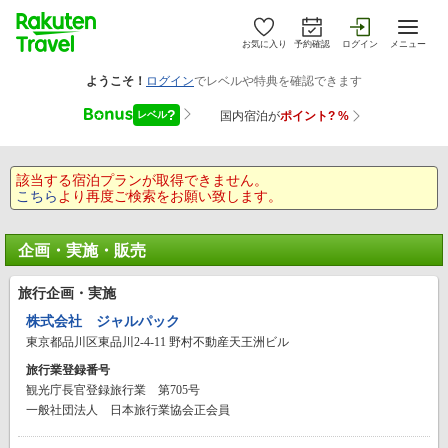
お気に入り
予約確認
ログイン
メニュー
該当する宿泊プランが取得できません。
こちら
より再度ご検索をお願い致します。
企画・実施・販売
旅行企画・実施
株式会社 ジャルパック
東京都品川区東品川2-4-11 野村不動産天王洲ビル
旅行業登録番号
観光庁長官登録旅行業 第705号
一般社団法人 日本旅行業協会正会員