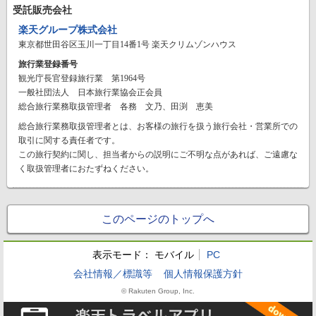
受託販売会社
楽天グループ株式会社
東京都世田谷区玉川一丁目14番1号 楽天クリムゾンハウス
旅行業登録番号
観光庁長官登録旅行業 第1964号
一般社団法人 日本旅行業協会正会員
総合旅行業務取扱管理者 各務 文乃、田渕 恵美
総合旅行業務取扱管理者とは、お客様の旅行を扱う旅行会社・営業所での
取引に関する責任者です。
この旅行契約に関し、担当者からの説明にご不明な点があれば、ご遠慮な
く取扱管理者におたずねください。
このページのトップへ
表示モード：
モバイル
PC
会社情報／標識等
個人情報保護方針
© Rakuten Group, Inc.