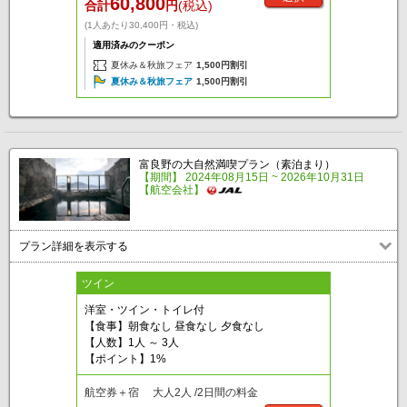
60,800
合計
円
(税込)
(1人あたり30,400円・税込)
適用済みのクーポン
夏休み＆秋旅フェア
1,500円割引
夏休み＆秋旅フェア
1,500円割引
富良野の大自然満喫プラン（素泊まり）
【期間】 2024年08月15日 ~ 2026年10月31日
【航空会社】
プラン詳細を表示する
ツイン
洋室・ツイン・トイレ付
【食事】朝食なし 昼食なし 夕食なし
【人数】1人 ～ 3人
【ポイント】1%
航空券＋宿 大人2人 /2日間の料金