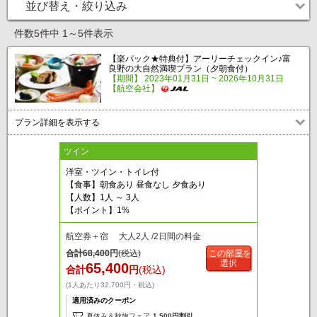
並び替え・絞り込み
件数5件中 1～5件表示
【楽パック★特典付】アーリーチェックイン♪富
良野の大自然満喫プラン（夕朝食付）
【期間】 2023年01月31日 ~ 2026年10月31日
【航空会社】
プラン詳細を表示する
ツイン
洋室・ツイン・トイレ付
【食事】朝食あり 昼食なし 夕食あり
【人数】1人 ～ 3人
【ポイント】1%
航空券＋宿 大人2人 /2日間の料金
合計
68,400
円
(税込)
この部屋を
選択
65,400
合計
円
(税込)
(1人あたり32,700円・税込)
適用済みのクーポン
夏休み＆秋旅フェア
1,500円割引