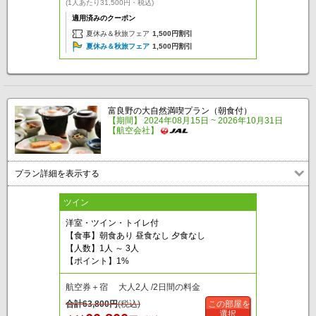
(1人あたり31,500円・税込)
適用済みのクーポン
夏休み＆秋旅フェア
1,500円割引
夏休み＆秋旅フェア
1,500円割引
富良野の大自然満喫プラン（朝食付）
【期間】 2024年08月15日 ~ 2026年10月31日
【航空会社】
プラン詳細を表示する
ツイン
洋室・ツイン・トイレ付
【食事】朝食あり 昼食なし 夕食なし
【人数】1人 ～ 3人
【ポイント】1%
航空券＋宿 大人2人 /2日間の料金
合計
63,800
円
(税込)
この部屋を
選択