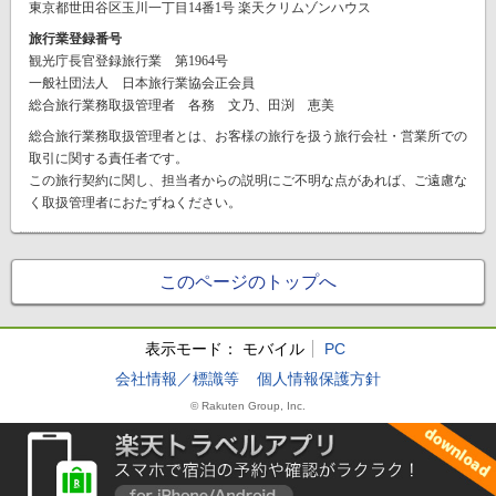
東京都世田谷区玉川一丁目14番1号 楽天クリムゾンハウス
旅行業登録番号
観光庁長官登録旅行業 第1964号
一般社団法人 日本旅行業協会正会員
総合旅行業務取扱管理者 各務 文乃、田渕 恵美
総合旅行業務取扱管理者とは、お客様の旅行を扱う旅行会社・営業所での
取引に関する責任者です。
この旅行契約に関し、担当者からの説明にご不明な点があれば、ご遠慮な
く取扱管理者におたずねください。
このページのトップへ
表示モード：
モバイル
PC
会社情報／標識等
個人情報保護方針
© Rakuten Group, Inc.