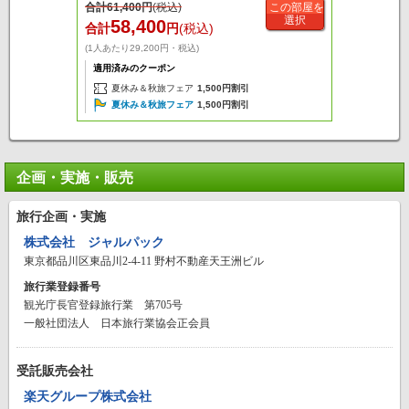
合計
61,400
円
(税込)
この部屋を
選択
58,400
合計
円
(税込)
(1人あたり29,200円・税込)
適用済みのクーポン
夏休み＆秋旅フェア
1,500円割引
夏休み＆秋旅フェア
1,500円割引
企画・実施・販売
旅行企画・実施
株式会社 ジャルパック
東京都品川区東品川2-4-11 野村不動産天王洲ビル
旅行業登録番号
観光庁長官登録旅行業 第705号
一般社団法人 日本旅行業協会正会員
受託販売会社
楽天グループ株式会社