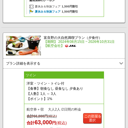
適用済みのクーポン
夏休み＆秋旅フェア
1,500円割引
夏休み＆秋旅フェア
1,500円割引
富良野の大自然満喫プラン（夕食付）
【期間】 2024年08月15日 ~ 2026年10月31日
【航空会社】
プラン詳細を表示する
ツイン
洋室・ツイン・トイレ付
【食事】朝食なし 昼食なし 夕食あり
【人数】1人 ～ 3人
【ポイント】1%
航空券＋宿 大人2人 /2日間の料金
合計
66,000
円
(税込)
この部屋を
選択
63,000
合計
円
(税込)