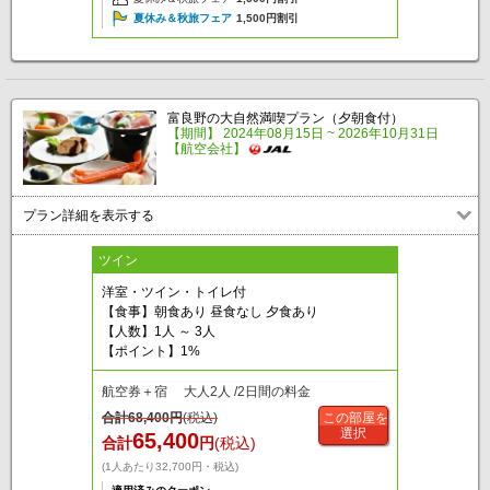
夏休み＆秋旅フェア
1,500円割引
富良野の大自然満喫プラン（夕朝食付）
【期間】 2024年08月15日 ~ 2026年10月31日
【航空会社】
プラン詳細を表示する
ツイン
洋室・ツイン・トイレ付
【食事】朝食あり 昼食なし 夕食あり
【人数】1人 ～ 3人
【ポイント】1%
航空券＋宿 大人2人 /2日間の料金
合計
68,400
円
(税込)
この部屋を
選択
65,400
合計
円
(税込)
(1人あたり32,700円・税込)