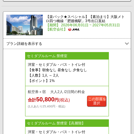
【楽パック★スペシャル】【素泊まり】大阪メト
ロ四つ橋線「肥後橋駅」3号出口直結
【期間】 2026年06月01日 ~ 2027年05月31日
【航空会社】
プラン詳細を表示する
セミダブルルーム 禁煙室
洋室・セミダブル・バス・トイレ付
【食事】朝食なし 昼食なし 夕食なし
【人数】1人 ～ 2人
【ポイント】1%
航空券＋宿 大人2人 /2日間の料金
50,800
この部屋を
合計
円
(税込)
選択
(1人あたり25,400円・税込)
セミダブルルーム 禁煙室【高層階】
洋室・セミダブル・バス・トイレ付