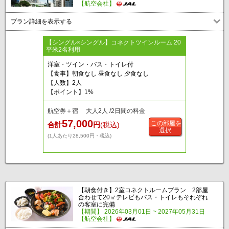
【航空会社】
プラン詳細を表示する
【シングル×シングル】コネクトツインルーム 20
平米2名利用
洋室・ツイン・バス・トイレ付
【食事】朝食なし 昼食なし 夕食なし
【人数】2人
【ポイント】1%
航空券＋宿 大人2人 /2日間の料金
57,000
この部屋を
合計
円
(税込)
選択
(1人あたり28,500円・税込)
【朝食付き】2室コネクトルームプラン 2部屋
合わせて20㎡テレビもバス・トイレもそれぞれ
の客室に完備
【期間】 2026年03月01日 ~ 2027年05月31日
【航空会社】