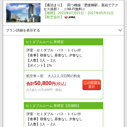
【素泊まり】 四つ橋線「肥後橋駅」直結でアク
セス抜群！ ☆Wi-Fi無料☆
【期間】 2023年07月01日 ~ 2027年05月31日
【航空会社】
プラン詳細を表示する
セミダブルルーム 禁煙室
洋室・セミダブル・バス・トイレ付
【食事】朝食なし 昼食なし 夕食なし
【人数】1人 ～ 2人
【ポイント】1%
航空券＋宿 大人2人 /2日間の料金
50,800
この部屋を
合計
円
(税込)
選択
(1人あたり25,400円・税込)
セミダブルルーム 禁煙室【高層階】
洋室・セミダブル・バス・トイレ付
【食事】朝食なし 昼食なし 夕食なし
【人数】1人 ～ 2人