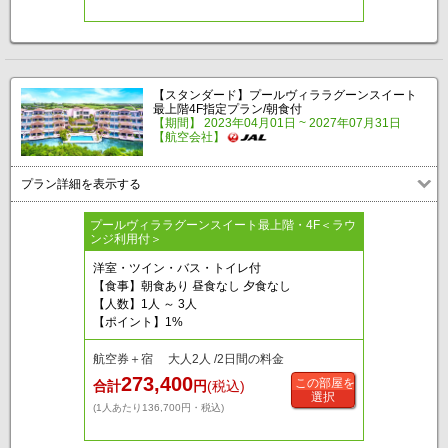
【スタンダード】プールヴィララグーンスイート
最上階4F指定プラン/朝食付
【期間】 2023年04月01日 ~ 2027年07月31日
【航空会社】
プラン詳細を表示する
プールヴィララグーンスイート最上階・4F＜ラウ
ンジ利用付＞
洋室・ツイン・バス・トイレ付
【食事】朝食あり 昼食なし 夕食なし
【人数】1人 ～ 3人
【ポイント】1%
航空券＋宿 大人2人 /2日間の料金
273,400
この部屋を
合計
円
(税込)
選択
(1人あたり136,700円・税込)