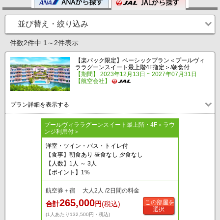
並び替え・絞り込み
件数2件中 1～2件表示
【楽パック限定】ベーシックプラン＜プールヴィ
ララグーンスイート最上階4F指定＞/朝食付
【期間】 2023年12月13日 ~ 2027年07月31日
【航空会社】
プラン詳細を表示する
プールヴィララグーンスイート最上階・4F＜ラウ
ンジ利用付＞
洋室・ツイン・バス・トイレ付
【食事】朝食あり 昼食なし 夕食なし
【人数】1人 ～ 3人
【ポイント】1%
航空券＋宿 大人2人 /2日間の料金
265,000
この部屋を
合計
円
(税込)
選択
(1人あたり132,500円・税込)