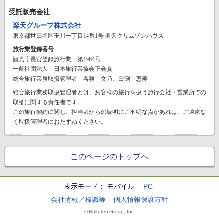
受託販売会社
楽天グループ株式会社
東京都世田谷区玉川一丁目14番1号 楽天クリムゾンハウス
旅行業登録番号
観光庁長官登録旅行業 第1964号
一般社団法人 日本旅行業協会正会員
総合旅行業務取扱管理者 各務 文乃、田渕 恵美
総合旅行業務取扱管理者とは、お客様の旅行を扱う旅行会社・営業所での
取引に関する責任者です。
この旅行契約に関し、担当者からの説明にご不明な点があれば、ご遠慮な
く取扱管理者におたずねください。
このページのトップへ
表示モード：
モバイル
PC
会社情報／標識等
個人情報保護方針
© Rakuten Group, Inc.