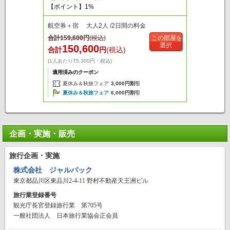
【ポイント】1%
航空券＋宿 大人2人 /2日間の料金
合計
159,600
円
(税込)
この部屋を
選択
150,600
合計
円
(税込)
(1人あたり75,300円・税込)
適用済みのクーポン
夏休み＆秋旅フェア
3,000円割引
夏休み＆秋旅フェア
6,000円割引
企画・実施・販売
旅行企画・実施
株式会社 ジャルパック
東京都品川区東品川2-4-11 野村不動産天王洲ビル
旅行業登録番号
観光庁長官登録旅行業 第705号
一般社団法人 日本旅行業協会正会員