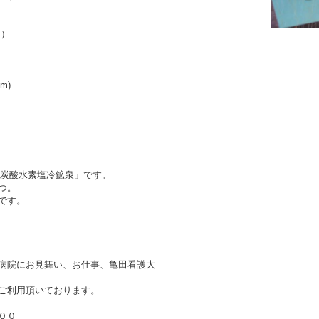
m）
m)
・炭酸水素塩冷鉱泉」です。
つ。
です。
病院にお見舞い、お仕事、亀田看護大
ご利用頂いております。
００