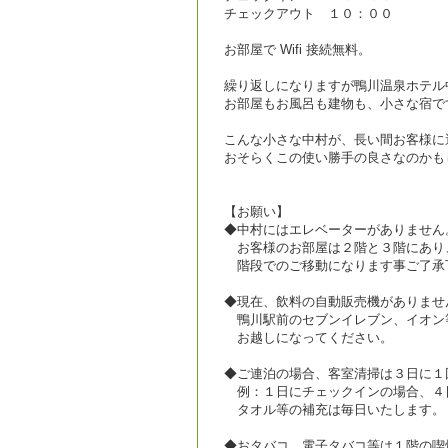
チェックアウト １０：００
お部屋で Wifi 接続無料。
繰り返しになりますが鴨川温泉ホテル
お部屋もお風呂も建物も、小さな宿で
こんな小さな中村が、長い間お客様に
おそらくこの使い勝手の良さなのかも
【お願い】
◆中村にはエレベーターがありません
お客様のお部屋は２階と３階にあり
階段でのご移動になります事ご了承
◆現在、飲料の自動販売機がありませ
鴨川駅前のセブンイレブン、イオン
お越しになってください。
◆ご連泊の場合、客室清掃は３日に１
例：１日にチェックインの場合、４日
タオル等の補充は毎日いたします。
◆おタバコ、電子タバコ等は１階の喫