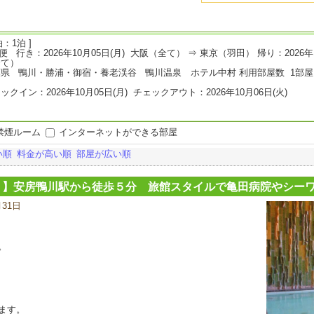
：1泊 ]
L便 行き：2026年10月05日(月) 大阪（全て） ⇒ 東京（羽田） 帰り：2026年
全て）
県 鴨川・勝浦・御宿・養老渓谷 鴨川温泉 ホテル中村 利用部屋数 1部屋
）
ックイン：2026年10月05日(月) チェックアウト：2026年10月06日(火)
禁煙ルーム
インターネットができる部屋
い順
料金が高い順
部屋が広い順
し 】安房鴨川駅から徒歩５分 旅館スタイルで亀田病院やシー
月31日
宿
泊
プ
ラ
。
ン
の
写
真
ます。