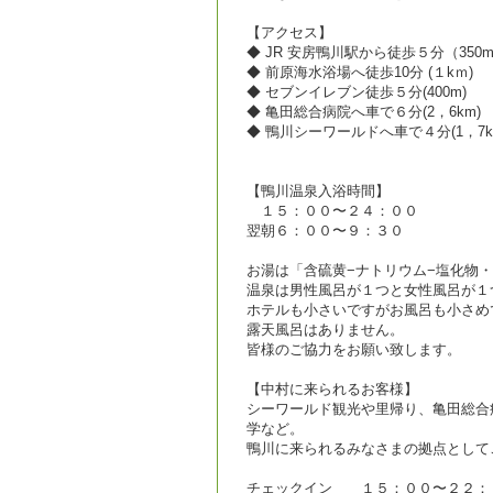
【アクセス】
◆ JR 安房鴨川駅から徒歩５分（350
◆ 前原海水浴場へ徒歩10分 (１kｍ)
◆ セブンイレブン徒歩５分(400m)
◆ 亀田総合病院へ車で６分(2，6km)
◆ 鴨川シーワールドへ車で４分(1，7k
【鴨川温泉入浴時間】
１５：００〜２４：００
翌朝６：００〜９：３０
お湯は「含硫黄−ナトリウム−塩化物
温泉は男性風呂が１つと女性風呂が１
ホテルも小さいですがお風呂も小さめ
露天風呂はありません。
皆様のご協力をお願い致します。
【中村に来られるお客様】
シーワールド観光や里帰り、亀田総合
学など。
鴨川に来られるみなさまの拠点として
チェックイン １５：００〜２２：