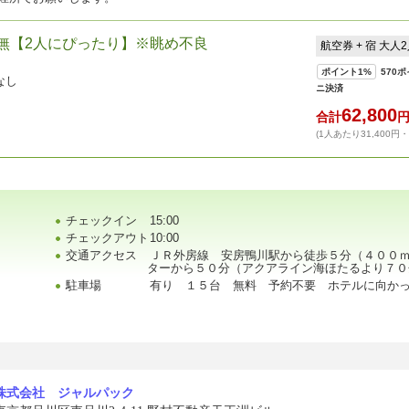
ス無【2人にぴったり】※眺め不良
航空券 + 宿 大人
ポイント
1%
570
ポ
なし
ニ決済
62,800
合計
(1人あたり31,400円
チェックイン
15:00
チェックアウト
10:00
交通アクセス
ＪＲ外房線 安房鴨川駅から徒歩５分（４００
ターから５０分（アクアライン海ほたるより７０
駐車場
有り １５台 無料 予約不要 ホテルに向か
株式会社 ジャルパック