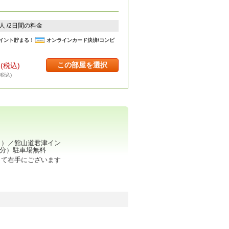
2人 /2日間の料金
イント貯まる！
オンラインカード決済/コンビ
この部屋を選択
円
(税込)
・税込)
ｍ）／館山道君津イン
分）駐車場無料
って右手にございます