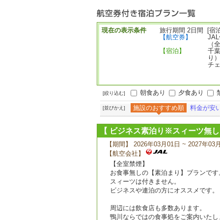
ー
現在の表示条件
旅行期間 2日間 [宿泊
【航空券】
JA
（
【宿泊】
千葉
り
チェ
朝食あり
夕食あり
[絞り込む]
施設のおすすめ順
料金が安
[並びかえ]
【 ビジネス素泊り※スィーツ無
【期間】 2026年03月01日 ~ 2027年03
【航空会社】
【全室禁煙】
お食事無しの【素泊まり】プランです
スィーツは付きません。
ビジネスや連泊の方にオススメです。
周辺には飲食店も多数あります。
鴨川ならではの食事処をご案内いたし