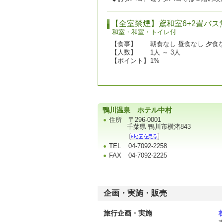
【全室禁煙】鳶和室6+2畳バ
和室・和室・トイレ付
【食事】
朝食なし 昼食なし 夕食
【人数】
1人 ～ 3人
【ポイント】
1%
鴨川温泉 ホテル中村
住所
〒296-0001
千葉県 鴨川市横渚843
TEL
04-7092-2258
FAX
04-7092-2225
企画・実施・販売
旅行企画・実施