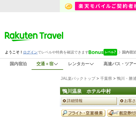
国内宿泊
交通＋宿
レンタカー
高速バス・ツア
JAL楽パックトップ
>
千葉県
>
鴨川・勝
鴨川温泉 ホテル中村
ペ
詳細情報
お客さ
ー
ジ
予
メ
約
ニ
メ
ュ
ニ
ー
ュ