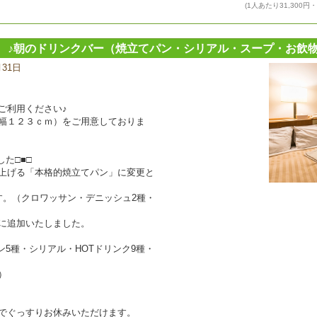
(1人あたり31,300円
 ♪朝のドリンクバー（焼立てパン・シリアル・スープ・お飲
月31日
宿
泊
プ
ラ
ご利用ください♪
ン
幅１２３ｃｍ）をご用意しておりま
の
写
真
た□■□
上げる「本格的焼立てパン」に変更と
す。（クロワッサン・デニッシュ2種・
に追加いたしました。
5種・シリアル・HOTドリンク9種・
）
でぐっすりお休みいただけます。