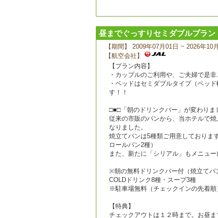
昼までぐっすりセミダブルプラン
【期間】 2009年07月01日 ~ 2026年10
【航空会社】
【プラン内容】
・カップルのご利用や、ご夫婦で是非
・ベッドはセミダブルタイプ（ベッド
す！！
□■□「朝のドリンクバー」が変わりまし
従来の市販のパンから、当ホテルで焼
なりました。
焼立てパンは5種類ご用意しておりま
ロールパン2種）
また、新たに「シリアル」もメニュー
※朝の無料ドリンクバー付（焼立てパン
COLDドリンク8種・スープ3種
※駐車場無料（チェックインの先着順
【特典】
チェックアウトは１２時まで。お昼ま