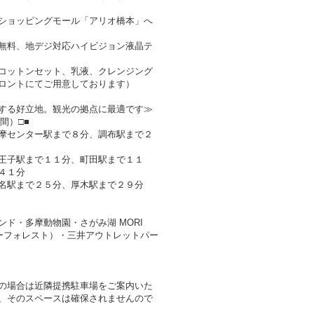
ショッピングモール「アリオ橋本」へ
無料、地デジ対応ハイビジョン液晶テ
コットンセット、乳液、クレンジング
ロントにてご用意しております）
する好立地。観光の拠点に最適です≫
間）□■
摩センター駅まで８分、調布駅まで２
王子駅まで１１分、町田駅まで１１
４１分
名駅まで２５分、厚木駅まで２９分
ド・多摩動物園・さがみ湖 MORI
ャーフォレスト）・三井アウトレットパー
の場合は近隣提携駐車場をご案内いた
、そのスペースは確保されませんので