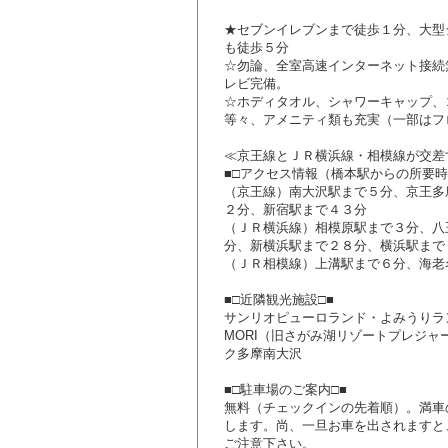
★セブンイレブンまで徒歩１分、大型
も徒歩５分
☆勿論、全室高速インターネット接続
レビ完備。
☆ホディタオル、シャワーキャップ、
等々、アメニティ類も充実（一部はフ
≪京王線とＪＲ横浜線・相模線が交差
■□アクセス情報（橋本駅からの所要時
（京王線）南大沢駅まで５分、京王多
２分、新宿駅まで４３分
（ＪＲ横浜線）相模原駅まで３分、八
分、新横浜駅まで２８分、横浜駅まで
（ＪＲ相模線）上溝駅まで６分、海老
■□近隣観光施設□■
サンリオピューロランド・よみうりラン
MORI（旧さがみ湖リゾートプレジ
ク多摩南大沢
■□駐車場のご案内□■
無料（チェックインの先着順）。満車
します。尚、一旦お車を出されますと
ご注意下さい。