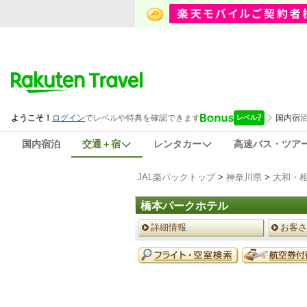
国内宿泊
交通＋宿
レンタカー
高速バス・ツア
JAL楽パックトップ
>
神奈川県
>
大和・
橋本パークホテル
ペ
詳細情報
お客さ
ー
ジ
予
メ
約
ニ
メ
ュ
ニ
ー
ュ