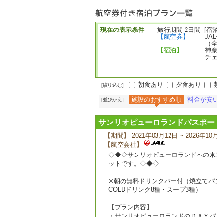
ー
現在の表示条件
旅行期間 2日間 [宿泊
【航空券】
JA
（
【宿泊】
神奈
チェ
朝食あり
夕食あり
[絞り込む]
施設のおすすめ順
料金が安
[並びかえ]
サンリオピューロランドパスポー
【期間】 2021年03月12日 ~ 2026年10
【航空会社】
◇◆◇サンリオピューロランドへの来
ットです。◇◆◇
※朝の無料ドリンクバー付（焼立てパン
COLDドリンク8種・スープ3種）
【プラン内容】
・サンリオピューロランドのＤＡＹパ