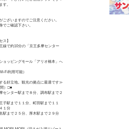
ます。
がございますのでご注意ください。
身でご確認下さい。
セス】
王線で約10分の「京王多摩センター
ショッピングモール「アリオ橋本」へ
-Fi利用可能）
する好立地。観光の拠点に最適です≫
間）□■
摩センター駅まで８分、調布駅まで２
王子駅まで１１分、町田駅まで１１
４１分
名駅まで２５分、厚木駅まで２９分
MORI MORI（旧さがみ湖リゾート