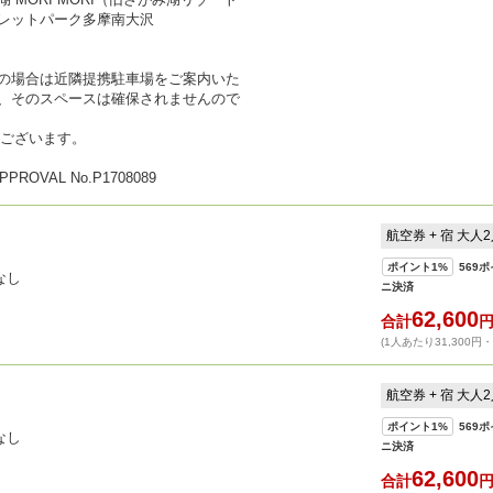
レットパーク多摩南大沢
の場合は近隣提携駐車場をご案内いた
、そのスペースは確保されませんので
がございます。
APPROVAL No.P1708089
航空券 + 宿 大人
ポイント
1%
569
ポ
なし
ニ決済
62,600
合計
(1人あたり31,300円
航空券 + 宿 大人
ポイント
1%
569
ポ
なし
ニ決済
62,600
合計