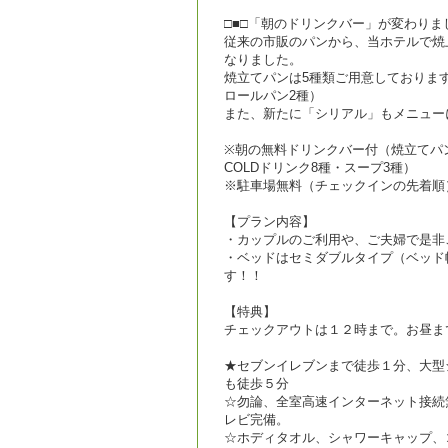
□■□「朝のドリンクバー」が変わりまし
従来の市販のパンから、当ホテルで焼
なりました。
焼立てパンは5種類ご用意しておりま
ロールパン2種）
また、新たに「シリアル」もメニュー
※朝の無料ドリンクバー付（焼立てパン
COLDドリンク8種・スープ3種）
※駐車場無料（チェックインの先着順
【プラン内容】
・カップルのご利用や、ご夫婦で是非
・ベッドはセミダブルタイプ（ベッド
す！！
【特典】
チェックアウトは１２時まで。お昼ま
★セブンイレブンまで徒歩１分、大型
も徒歩５分
☆勿論、全室高速インターネット接続
レビ完備。
☆ホディタオル、シャワーキャップ、