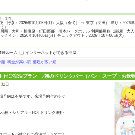
：1泊 ]
L便 行き：2026年10月05日(月) 大阪（全て） ⇒ 東京（羽田） 帰り：2026年
全て）
川県 大和・相模原・町田西部 橋本パークホテル 利用部屋数 1部屋 大人
ックイン：2026年10月05日(月) チェックアウト：2026年10月06日(火)
禁煙ルーム
インターネットができる部屋
い順
料金が高い順
部屋が広い順
ト付ご宿泊プラン ♪朝のドリンクバー（パン・スープ・お飲
月31日
宿
泊
プ
場予約は不要です。来場予約付のチケ
ラ
ン
の
5種・シリアル・HOTドリンク9種・
写
真
スポートが付いたご宿泊プランです！