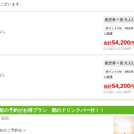
がございます。
航空券 + 宿 大人
ポイント
1%
492
ポ
なし
ニ決済
54,200
合計
(1人あたり27,100円
航空券 + 宿 大人
ポイント
1%
492
ポ
なし
ニ決済
54,200
合計
(1人あたり27,100円
日前の予約がお得プラン 朝のドリンクバー付！！
月31日
宿
泊
プ
めのご予約を＝