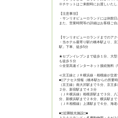
※チケットはご来館時にお渡しいたし
【注意事項】
・サンリオピューロランドには休館日
また、営業時間等の詳細はお客様ご自
【サンリオピューロランドまでのアク
・当ホテル最寄り駅の橋本駅より、京
駅」下車、徒歩5分
★セブンイレブンまで徒歩１分、大型
も徒歩５分
☆全室高速インターネット接続無料（Wi
≪京王線とＪＲ横浜線・相模線が交差
■□アクセス情報（橋本駅からの所要時
（京王線）南大沢駅まで５分、京王多
２分、新宿駅まで４３分
（ＪＲ横浜線）相模原駅まで３分、八
分、新横浜駅まで２８分、横浜駅まで
（ＪＲ相模線）上溝駅まで６分、海老
■□近隣観光施設□■
よみうりランド・多摩動物園・さがみ湖 