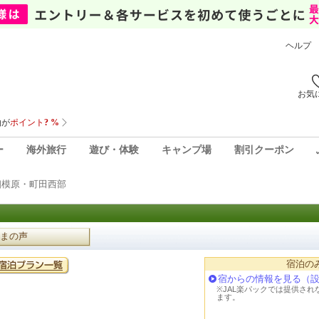
ヘルプ
お気
ー
海外旅行
遊び・体験
キャンプ場
割引クーポン
相模原・町田西部
まの声
宿泊の
宿からの情報を見る（
※JAL楽パックでは提供さ
ます。