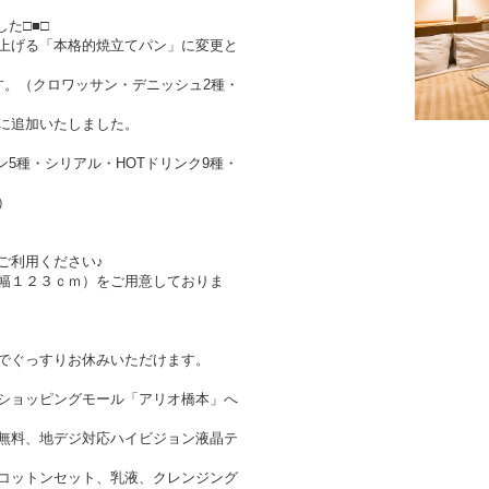
ラ
ン
た□■□
の
上げる「本格的焼立てパン」に変更と
写
真
す。（クロワッサン・デニッシュ2種・
に追加いたしました。
5種・シリアル・HOTドリンク9種・
）
ご利用ください♪
幅１２３ｃｍ）をご用意しておりま
でぐっすりお休みいただけます。
ショッピングモール「アリオ橋本」へ
無料、地デジ対応ハイビジョン液晶テ
コットンセット、乳液、クレンジング