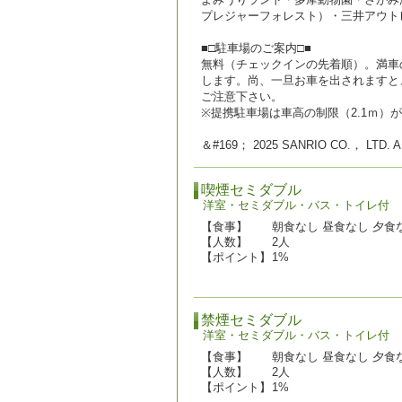
プレジャーフォレスト）・三井アウト
■□駐車場のご案内□■
無料（チェックインの先着順）。満車
します。尚、一旦お車を出されますと
ご注意下さい。
※提携駐車場は車高の制限（2.1ｍ）
＆#169； 2025 SANRIO CO.， LTD. 
喫煙セミダブル
洋室・セミダブル・バス・トイレ付
【食事】
朝食なし 昼食なし 夕食
【人数】
2人
【ポイント】
1%
禁煙セミダブル
洋室・セミダブル・バス・トイレ付
【食事】
朝食なし 昼食なし 夕食
【人数】
2人
【ポイント】
1%