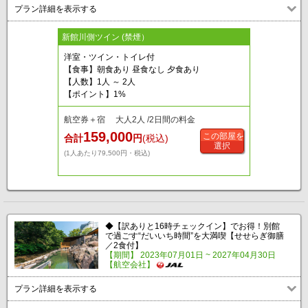
プラン詳細を表示する
新館川側ツイン (禁煙）
洋室・ツイン・トイレ付
【食事】朝食あり 昼食なし 夕食あり
【人数】1人 ～ 2人
【ポイント】1%
航空券＋宿 大人2人 /2日間の料金
159,000
この部屋を
合計
円
(税込)
選択
(1人あたり79,500円・税込)
◆【訳ありと16時チェックイン】でお得！別館
で過ごす“だいいち時間”を大満喫【せせらぎ御膳
／2食付】
【期間】 2023年07月01日 ~ 2027年04月30日
【航空会社】
プラン詳細を表示する