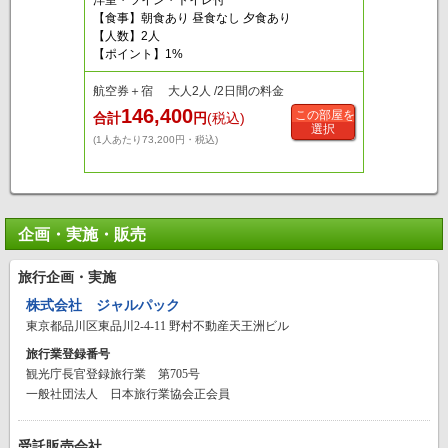
【食事】朝食あり 昼食なし 夕食あり
【人数】2人
【ポイント】1%
航空券＋宿 大人2人 /2日間の料金
146,400
この部屋を
合計
円
(税込)
選択
(1人あたり73,200円・税込)
企画・実施・販売
旅行企画・実施
株式会社 ジャルパック
東京都品川区東品川2-4-11 野村不動産天王洲ビル
旅行業登録番号
観光庁長官登録旅行業 第705号
一般社団法人 日本旅行業協会正会員
受託販売会社