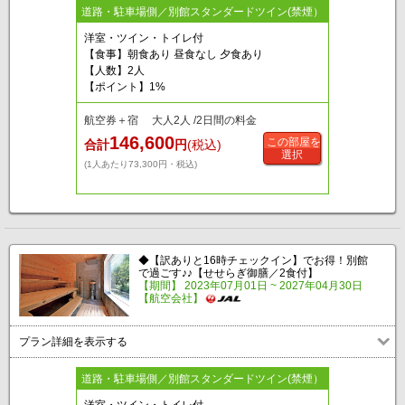
道路・駐車場側／別館スタンダードツイン(禁煙）
洋室・ツイン・トイレ付
【食事】朝食あり 昼食なし 夕食あり
【人数】2人
【ポイント】1%
航空券＋宿 大人2人 /2日間の料金
146,600
この部屋を
合計
円
(税込)
選択
(1人あたり73,300円・税込)
◆【訳ありと16時チェックイン】でお得！別館
で過ごす♪♪【せせらぎ御膳／2食付】
【期間】 2023年07月01日 ~ 2027年04月30日
【航空会社】
プラン詳細を表示する
道路・駐車場側／別館スタンダードツイン(禁煙）
洋室・ツイン・トイレ付