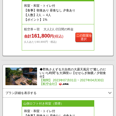
和室・和室・トイレ付
【食事】朝食あり 昼食なし 夕食あり
【人数】2人 ～ 4人
【ポイント】1%
航空券＋宿 大人2人 /2日間の料金
161,800
この部屋を
合計
円
(税込)
選択
(1人あたり80,900円・税込)
◆野鳥さえずる大自然の大露天風呂で”癒しのだ
いいち時間”を大満喫♪♪【せせらぎ御膳／夕朝食
付】
【期間】 2023年07月01日 ~ 2027年04月30日
【航空会社】
プラン詳細を表示する
山側ロフト付き和室（禁煙）
和室・和室・トイレ付
【食事】朝食あり 昼食なし 夕食あり