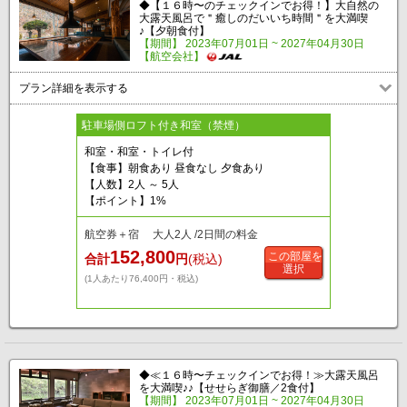
◆【１６時〜のチェックインでお得！】大自然の
大露天風呂で＂癒しのだいいち時間＂を大満喫
♪【夕朝食付】
【期間】 2023年07月01日 ~ 2027年04月30日
【航空会社】
プラン詳細を表示する
駐車場側ロフト付き和室（禁煙）
和室・和室・トイレ付
【食事】朝食あり 昼食なし 夕食あり
【人数】2人 ～ 5人
【ポイント】1%
航空券＋宿 大人2人 /2日間の料金
152,800
この部屋を
合計
円
(税込)
選択
(1人あたり76,400円・税込)
◆≪１６時〜チェックインでお得！≫大露天風呂
を大満喫♪♪【せせらぎ御膳／2食付】
【期間】 2023年07月01日 ~ 2027年04月30日