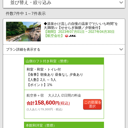
並び替え・絞り込み
件数7件中 1～7件表示
◆源泉かけ流しの自慢の温泉で“だいいち時間”を
大満喫♪♪【せせらぎ御膳／夕朝食付】
【期間】 2023年07月01日 ~ 2027年04月30日
【航空会社】
プラン詳細を表示する
山側ロフト付き和室（禁煙）
和室・和室・トイレ付
【食事】朝食あり 昼食なし 夕食あり
【人数】2人 ～ 5人
【ポイント】1%
航空券＋宿 大人2人 /2日間の料金
158,600
この部屋を
合計
円
(税込)
選択
(1人あたり79,300円・税込)
本館和洋室（禁煙）