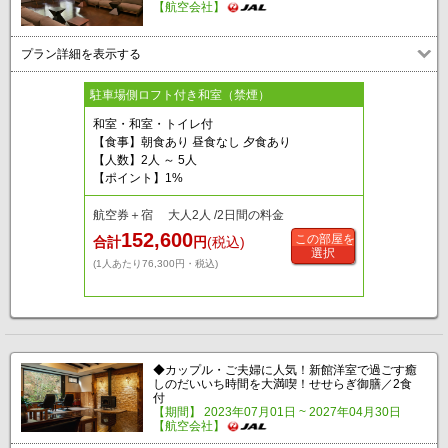
【航空会社】
プラン詳細を表示する
駐車場側ロフト付き和室（禁煙）
和室・和室・トイレ付
【食事】朝食あり 昼食なし 夕食あり
【人数】2人 ～ 5人
【ポイント】1%
航空券＋宿 大人2人 /2日間の料金
152,600
この部屋を
合計
円
(税込)
選択
(1人あたり76,300円・税込)
◆カップル・ご夫婦に人気！新館洋室で過ごす癒
しのだいいち時間を大満喫！せせらぎ御膳／2食
付
【期間】 2023年07月01日 ~ 2027年04月30日
【航空会社】