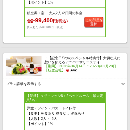
【ポイント】1%
航空券＋宿 大人2人 /2日間の料金
99,400
この部屋を
合計
円
(税込)
選択
(1人あたり49,700円・税込)
・【記念日/3つのスペシャル特典付】大切な人に
想いを伝えるアニバーサリーステイ
【期間】 2026年04月14日 ~ 2027年02月28日
【航空会社】
プラン詳細を表示する
【禁煙】＜ヴィレッジ8＞2ベッドルーム（最大定
員5名）
洋室・ツイン・バス・トイレ付
【食事】朝食あり 昼食なし 夕食あり
【人数】2人 ～ 5人
【ポイント】1%