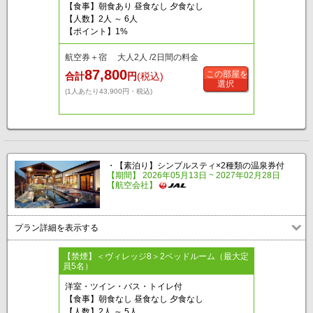
【食事】朝食あり 昼食なし 夕食なし
【人数】2人 ～ 6人
【ポイント】1%
航空券＋宿 大人2人 /2日間の料金
87,800
この部屋を
合計
円
(税込)
選択
(1人あたり43,900円・税込)
・【素泊り】シンプルスティ×2種類の温泉券付
【期間】 2026年05月13日 ~ 2027年02月28日
【航空会社】
プラン詳細を表示する
【禁煙】＜ヴィレッジ8＞2ベッドルーム（最大定
員5名）
洋室・ツイン・バス・トイレ付
【食事】朝食なし 昼食なし 夕食なし
【人数】2人 ～ 5人