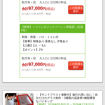
航空券＋宿 大人2人 /2日間の料金
97,000
この部屋を
合計
円
(税込)
選択
(1人あたり48,500円・税込)
【禁煙】＜ファンタジックゾーン＞和室調（定員
6名）
和室・和室・バス・トイレ付
【食事】朝食あり 昼食なし 夕食あり
【人数】2人 ～ 6人
【ポイント】1%
航空券＋宿 大人2人 /2日間の料金
97,000
この部屋を
合計
円
(税込)
選択
(1人あたり48,500円・税込)
・【サンドブラスト体験付】旅行の思い出に！自
分だけのグラス制作・2種類の温泉券×種類豊富
なバイキング
【期間】 2026年05月01日 ~ 2026年12月31日