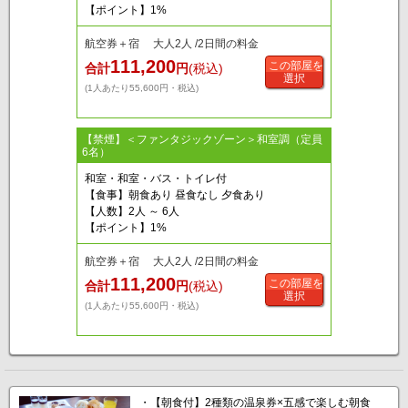
【ポイント】1%
航空券＋宿 大人2人 /2日間の料金
111,200
この部屋を
合計
円
(税込)
選択
(1人あたり55,600円・税込)
【禁煙】＜ファンタジックゾーン＞和室調（定員
6名）
和室・和室・バス・トイレ付
【食事】朝食あり 昼食なし 夕食あり
【人数】2人 ～ 6人
【ポイント】1%
航空券＋宿 大人2人 /2日間の料金
111,200
この部屋を
合計
円
(税込)
選択
(1人あたり55,600円・税込)
・【朝食付】2種類の温泉券×五感で楽しむ朝食