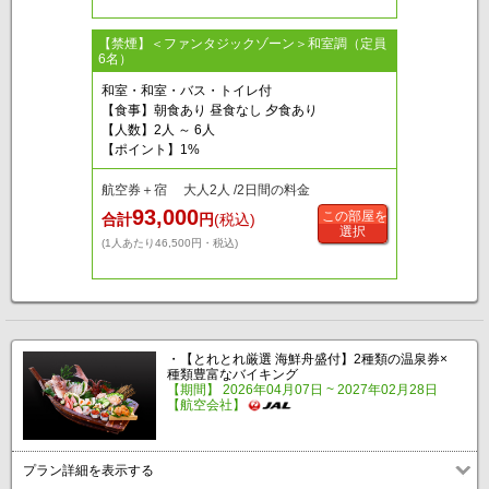
【禁煙】＜ファンタジックゾーン＞和室調（定員
6名）
和室・和室・バス・トイレ付
【食事】朝食あり 昼食なし 夕食あり
【人数】2人 ～ 6人
【ポイント】1%
航空券＋宿 大人2人 /2日間の料金
93,000
この部屋を
合計
円
(税込)
選択
(1人あたり46,500円・税込)
・【とれとれ厳選 海鮮舟盛付】2種類の温泉券×
種類豊富なバイキング
【期間】 2026年04月07日 ~ 2027年02月28日
【航空会社】
プラン詳細を表示する