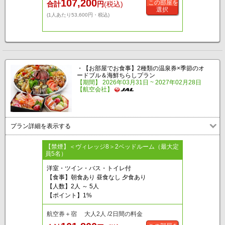
107,200
この部屋を
合計
円
(税込)
選択
(1人あたり53,600円・税込)
・【お部屋でお食事】2種類の温泉券×季節のオ
ードブル＆海鮮ちらしプラン
【期間】 2026年03月31日 ~ 2027年02月28日
【航空会社】
プラン詳細を表示する
【禁煙】＜ヴィレッジ8＞2ベッドルーム（最大定
員5名）
洋室・ツイン・バス・トイレ付
【食事】朝食あり 昼食なし 夕食あり
【人数】2人 ～ 5人
【ポイント】1%
航空券＋宿 大人2人 /2日間の料金