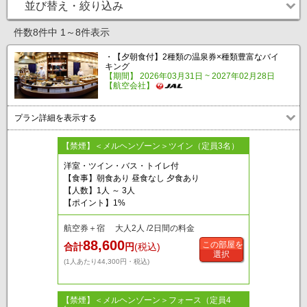
並び替え・絞り込み
件数8件中 1～8件表示
・【夕朝食付】2種類の温泉券×種類豊富なバイ
キング
【期間】 2026年03月31日 ~ 2027年02月28日
【航空会社】
プラン詳細を表示する
【禁煙】＜メルヘンゾーン＞ツイン（定員3名）
洋室・ツイン・バス・トイレ付
【食事】朝食あり 昼食なし 夕食あり
【人数】1人 ～ 3人
【ポイント】1%
航空券＋宿 大人2人 /2日間の料金
88,600
この部屋を
合計
円
(税込)
選択
(1人あたり44,300円・税込)
【禁煙】＜メルヘンゾーン＞フォース（定員4