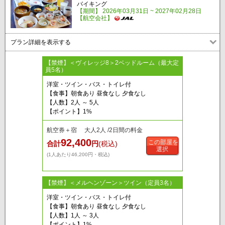
バイキング
【期間】 2026年03月31日 ~ 2027年02月28日
【航空会社】
プラン詳細を表示する
【禁煙】＜ヴィレッジ8＞2ベッドルーム（最大定
員5名）
洋室・ツイン・バス・トイレ付
【食事】朝食あり 昼食なし 夕食なし
【人数】2人 ～ 5人
【ポイント】1%
航空券＋宿 大人2人 /2日間の料金
92,400
この部屋を
合計
円
(税込)
選択
(1人あたり46,200円・税込)
【禁煙】＜メルヘンゾーン＞ツイン（定員3名）
洋室・ツイン・バス・トイレ付
【食事】朝食あり 昼食なし 夕食なし
【人数】1人 ～ 3人
【ポイント】1%