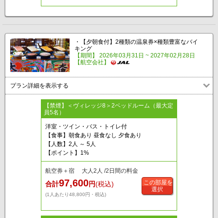
・【夕朝食付】2種類の温泉券×種類豊富なバイ
キング
【期間】 2026年03月31日 ~ 2027年02月28日
【航空会社】
プラン詳細を表示する
【禁煙】＜ヴィレッジ8＞2ベッドルーム（最大定
員5名）
洋室・ツイン・バス・トイレ付
【食事】朝食あり 昼食なし 夕食あり
【人数】2人 ～ 5人
【ポイント】1%
航空券＋宿 大人2人 /2日間の料金
97,600
この部屋を
合計
円
(税込)
選択
(1人あたり48,800円・税込)