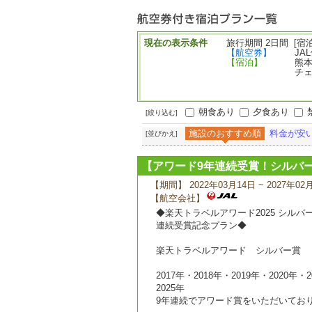
ー
現在の表示条件
旅行期間 2日間 [宿泊
【航空券】
JA
【宿泊】
熊本
チェ
朝食あり
夕食あり
[絞り込む]
施設のおすすめ順
料金が安
[並びかえ]
【アワード9年連続受賞！シルバ
【期間】 2022年03月14日 ~ 2027年02
【航空会社】
◆楽天トラベルアワード2025 シルバ
連続受賞記念プラン◆
楽天トラベルアワード シルバー賞
2017年・2018年・2019年・2020年・
2025年
9年連続でアワード賞をいただいてお