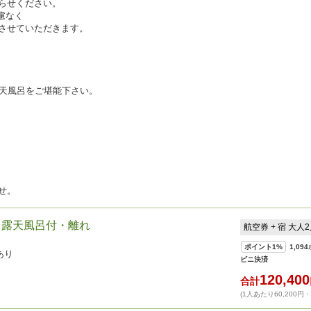
らせください。
慮なく
させていただきます。
露天風呂をご堪能下さい。
せ。
）露天風呂付・離れ
航空券 + 宿 大人
ポイント
1%
1,094
あり
ビニ決済
120,400
合計
(1人あたり60,200円