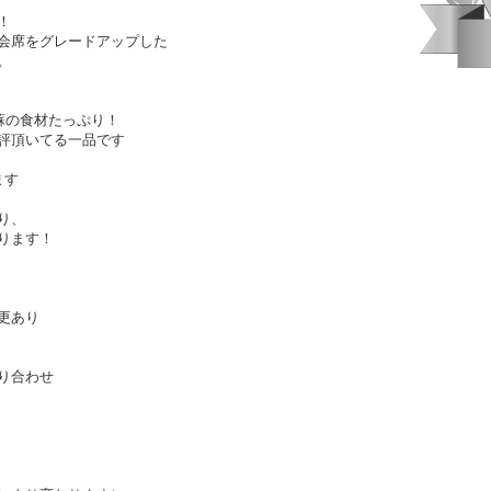
！
会席をグレードアップした
。
蘇の食材たっぷり！
評頂いてる一品です
ます
り、
ります！
更あり
り合わせ