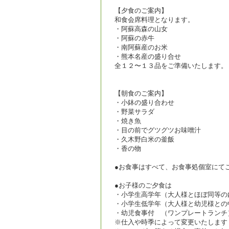
【夕食のご案内】
和食会席料理となります。
・阿蘇高森の山女
・阿蘇の赤牛
・南阿蘇産のお米
・熊本名産の盛り合せ
全１２〜１３品をご準備いたします。
【朝食のご案内】
・小鉢の盛り合わせ
・野菜サラダ
・焼き魚
・目の前でグツグツお味噌汁
・久木野白米の釜飯
・香の物
●お食事はすべて、お食事処個室にて
●お子様のご夕食は
・小学生高学年（大人様とほぼ同等の
・小学生低学年（大人様と幼児様との
・幼児食事付 （ワンプレートランチ
※仕入や時季によって変更いたします