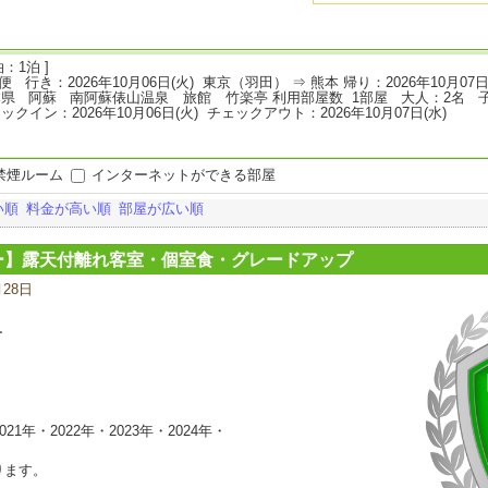
：1泊 ]
L便 行き：2026年10月06日(火) 東京（羽田） ⇒ 熊本 帰り：2026年10月07
県 阿蘇 南阿蘇俵山温泉 旅館 竹楽亭 利用部屋数 1部屋 大人：2名 
ックイン：2026年10月06日(火) チェックアウト：2026年10月07日(水)
禁煙ルーム
インターネットができる部屋
い順
料金が高い順
部屋が広い順
ー】露天付離れ客室・個室食・グレードアップ
月28日
宿
泊
プ
ー
ラ
ン
の
写
真
2021年・2022年・2023年・2024年・
ります。