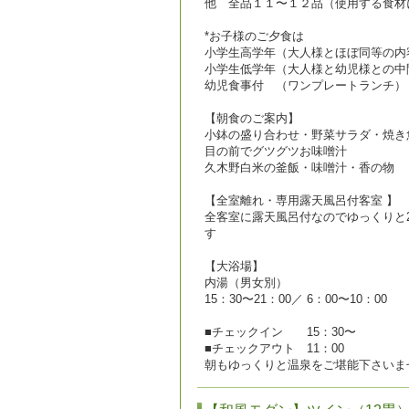
他 全品１１〜１２品（使用する食材
*お子様のご夕食は
小学生高学年（大人様とほぼ同等の内
小学生低学年（大人様と幼児様との中
幼児食事付 （ワンプレートランチ）
【朝食のご案内】
小鉢の盛り合わせ・野菜サラダ・焼き
目の前でグツグツお味噌汁
久木野白米の釜飯・味噌汁・香の物
【全室離れ・専用露天風呂付客室 】
全客室に露天風呂付なのでゆっくりと
す
【大浴場】
内湯（男女別）
15：30〜21：00／ 6：00〜10：00
■チェックイン 15：30〜
■チェックアウト 11：00
朝もゆっくりと温泉をご堪能下さいま