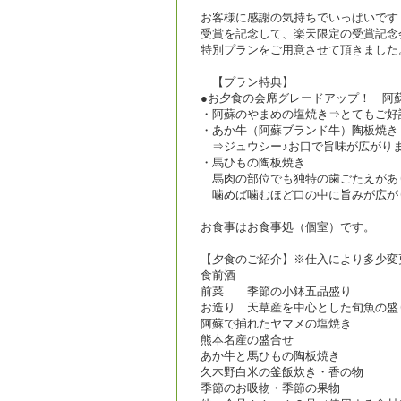
お客様に感謝の気持ちでいっぱいです
受賞を記念して、楽天限定の受賞記念
特別プランをご用意させて頂きました
【プラン特典】
●お夕食の会席グレードアップ！ 阿
・阿蘇のやまめの塩焼き⇒とてもご好
・あか牛（阿蘇ブランド牛）陶板焼き
⇒ジュウシー♪お口で旨味が広がり
・馬ひもの陶板焼き
馬肉の部位でも独特の歯ごたえがあ
噛めば噛むほど口の中に旨みが広が
お食事はお食事処（個室）です。
【夕食のご紹介】※仕入により多少変
食前酒
前菜 季節の小鉢五品盛り
お造り 天草産を中心とした旬魚の盛
阿蘇で捕れたヤマメの塩焼き
熊本名産の盛合せ
あか牛と馬ひもの陶板焼き
久木野白米の釜飯炊き・香の物
季節のお吸物・季節の果物