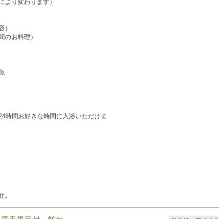
により変わります）
容）
間のお料理）
魚
24時間お好きな時間に入浴いただけま
せ。