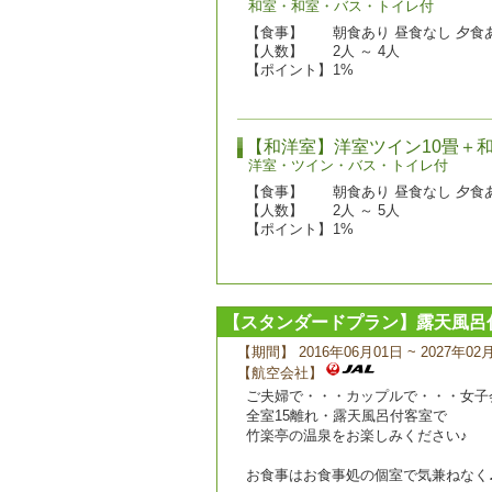
和室・和室・バス・トイレ付
【食事】
朝食あり 昼食なし 夕食
【人数】
2人 ～ 4人
【ポイント】
1%
【和洋室】洋室ツイン10畳＋
洋室・ツイン・バス・トイレ付
【食事】
朝食あり 昼食なし 夕食
【人数】
2人 ～ 5人
【ポイント】
1%
【スタンダードプラン】露天風呂
【期間】 2016年06月01日 ~ 2027年02
【航空会社】
ご夫婦で・・・カップルで・・・女子
全室15離れ・露天風呂付客室で
竹楽亭の温泉をお楽しみください♪
お食事はお食事処の個室で気兼ねなく