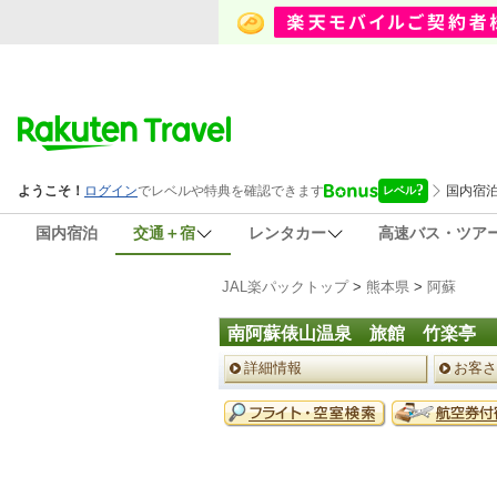
国内宿泊
交通＋宿
レンタカー
高速バス・ツア
JAL楽パックトップ
>
熊本県
>
阿蘇
南阿蘇俵山温泉 旅館 竹楽亭
ペ
詳細情報
お客さ
ー
ジ
予
メ
約
ニ
メ
ュ
ニ
ー
ュ