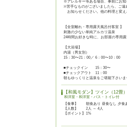
※アレルギー等ある場合、事前にお知
※苦手なものがございましたら、ご遠
お知らせください。他の料理と変え
【全室離れ・専用露天風呂付客室 】
刺激の少ない単純アルカリ温泉
24時間お好きな時に、お部屋の専用
【大浴場】
内湯（男女別）
15：30〜21：00／ 6：00〜10：00
■チェックイン 15：30〜
■チェックアウト 11：00
朝もゆっくりと温泉をご堪能下さいま
【和風モダン】ツイン（12畳
和洋室・和洋室・バス・トイレ付
【食事】
朝食あり 昼食なし 夕食
【人数】
2人 ～ 4人
【ポイント】
1%