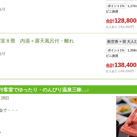
ポイント
1%
1,170
あり
ビニ決済
128,800
合計
(1人あたり64,400円
和室８畳 内湯＋露天風呂付・離れ
航空券 + 宿 大人
ポイント
1%
1,258
あり
ビニ決済
138,400
合計
(1人あたり69,200円
付客室でゆったり・のんびり温泉三昧…♪
月28日
宿
泊
プ
会で・・・
ラ
ン
の
写
♪
真