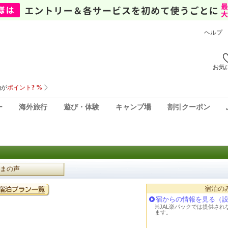
ヘルプ
お気
ー
海外旅行
遊び・体験
キャンプ場
割引クーポン
まの声
宿泊の
宿からの情報を見る（
※JAL楽パックでは提供さ
ます。