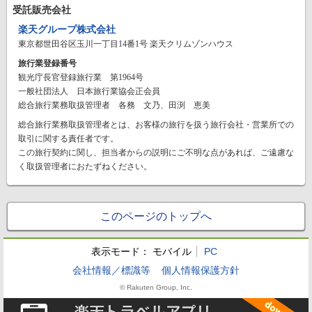
受託販売会社
楽天グループ株式会社
東京都世田谷区玉川一丁目14番1号 楽天クリムゾンハウス
旅行業登録番号
観光庁長官登録旅行業 第1964号
一般社団法人 日本旅行業協会正会員
総合旅行業務取扱管理者 各務 文乃、田渕 恵美
総合旅行業務取扱管理者とは、お客様の旅行を扱う旅行会社・営業所での
取引に関する責任者です。
この旅行契約に関し、担当者からの説明にご不明な点があれば、ご遠慮な
く取扱管理者におたずねください。
このページのトップへ
表示モード：
モバイル
PC
会社情報／標識等
個人情報保護方針
© Rakuten Group, Inc.