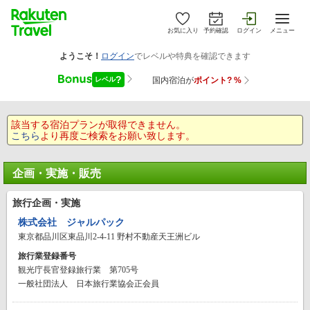
お気に入り
予約確認
ログイン
メニュー
該当する宿泊プランが取得できません。
こちら
より再度ご検索をお願い致します。
企画・実施・販売
旅行企画・実施
株式会社 ジャルパック
東京都品川区東品川2-4-11 野村不動産天王洲ビル
旅行業登録番号
観光庁長官登録旅行業 第705号
一般社団法人 日本旅行業協会正会員