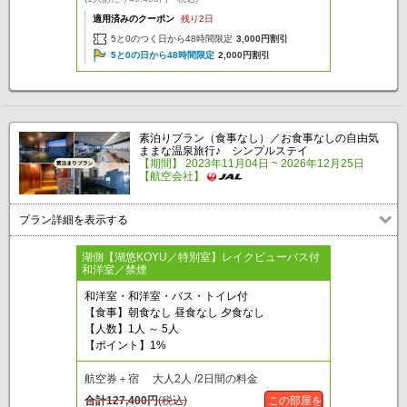
適用済みのクーポン
残り2日
5と0のつく日から48時間限定
3,000円割引
5と0の日から48時間限定
2,000円割引
素泊りプラン（食事なし）／お食事なしの自由気
ままな温泉旅行♪ シンプルステイ
【期間】 2023年11月04日 ~ 2026年12月25日
【航空会社】
プラン詳細を表示する
湖側【湖悠KOYU／特別室】レイクビューバス付
和洋室／禁煙
和洋室・和洋室・バス・トイレ付
【食事】朝食なし 昼食なし 夕食なし
【人数】1人 ～ 5人
【ポイント】1%
航空券＋宿 大人2人 /2日間の料金
合計
127,400
円
(税込)
この部屋を