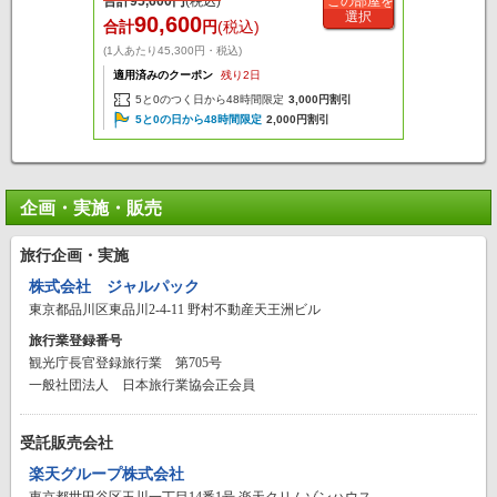
合計
95,600
円
(税込)
この部屋を
選択
90,600
合計
円
(税込)
(1人あたり45,300円・税込)
適用済みのクーポン
残り2日
5と0のつく日から48時間限定
3,000円割引
5と0の日から48時間限定
2,000円割引
企画・実施・販売
旅行企画・実施
株式会社 ジャルパック
東京都品川区東品川2-4-11 野村不動産天王洲ビル
旅行業登録番号
観光庁長官登録旅行業 第705号
一般社団法人 日本旅行業協会正会員
受託販売会社
楽天グループ株式会社
東京都世田谷区玉川一丁目14番1号 楽天クリムゾンハウス