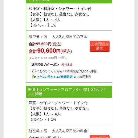
和洋室・和洋室・シャワー・トイレ付
【食事】朝食なし 昼食なし 夕食なし
【人数】1人 ～ 4人
【ポイント】1%
航空券＋宿 大人2人 /2日間の料金
合計
95,600
円
(税込)
この部屋を
選択
90,600
合計
円
(税込)
(1人あたり45,300円・税込)
適用済みのクーポン
残り2日
5と0のつく日から48時間限定
3,000円割引
5と0の日から48時間限定
2,000円割引
湖側【コンフォートフロア／8・9階】ST和ツイ
ン／禁煙
洋室・ツイン・シャワー・トイレ付
【食事】朝食なし 昼食なし 夕食なし
【人数】1人 ～ 4人
【ポイント】1%
航空券＋宿 大人2人 /2日間の料金