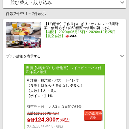
並び替え・絞り込み
件数2件中 1～2件表示
【1泊朝食】手作りおにぎり・オムレツ・信州野
菜・信州そば！約50種類の信州の朝ごはん
【期間】 2020年06月15日 ~ 2026年12月25日
【航空会社】
プラン詳細を表示する
湖側【湖悠KOYU／特別室】レイクビューバス付
和洋室／禁煙
和洋室・和洋室・バス・トイレ付
【食事】朝食あり 昼食なし 夕食なし
【人数】1人 ～ 5人
【ポイント】1%
航空券＋宿 大人2人 /2日間の料金
合計
129,800
円
(税込)
この部屋を
選択
124,800
合計
円
(税込)
(1人あたり62,400円・税込)