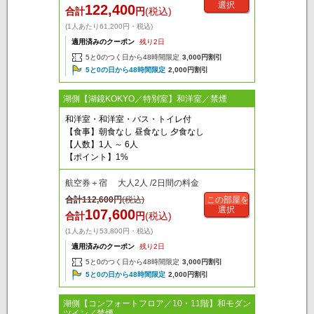
選択
122,400
合計
円
(税込)
(1人あたり61,200円・税込)
適用済みのクーポン
残り2日
5と0のつく日から48時間限定
3,000円割引
5と0の日から48時間限定
2,000円割引
湖側【湖鏡KOKYO／特別室】和洋室／禁煙
和洋室・和洋室・バス・トイレ付
【食事】朝食なし 昼食なし 夕食なし
【人数】1人 ～ 6人
【ポイント】1%
航空券＋宿 大人2人 /2日間の料金
合計
112,600
円
(税込)
この部屋を
選択
107,600
合計
円
(税込)
(1人あたり53,800円・税込)
適用済みのクーポン
残り2日
5と0のつく日から48時間限定
3,000円割引
5と0の日から48時間限定
2,000円割引
湖側【コンフォートフロア／10・11階】和モダン
ツイン／禁煙