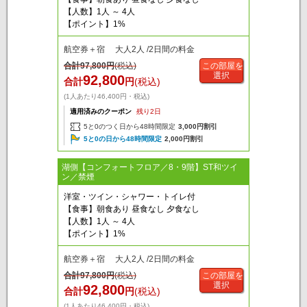
【人数】1人 ～ 4人
【ポイント】1%
航空券＋宿 大人2人 /2日間の料金
合計
97,800
円
(税込)
この部屋を
選択
92,800
合計
円
(税込)
(1人あたり46,400円・税込)
適用済みのクーポン
残り2日
5と0のつく日から48時間限定
3,000円割引
5と0の日から48時間限定
2,000円割引
湖側【コンフォートフロア／8・9階】ST和ツイ
ン／禁煙
洋室・ツイン・シャワー・トイレ付
【食事】朝食あり 昼食なし 夕食なし
【人数】1人 ～ 4人
【ポイント】1%
航空券＋宿 大人2人 /2日間の料金
合計
97,800
円
(税込)
この部屋を
選択
92,800
合計
円
(税込)
(1人あたり46,400円・税込)