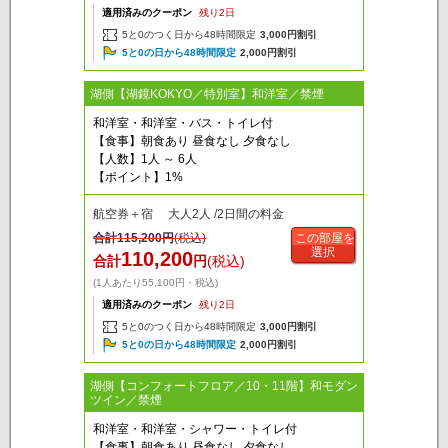
適用済みのクーポン
残り2日
5と0のつく日から48時間限定
3,000円割引
5と0の日から48時間限定
2,000円割引
湖側【湖鏡KOKYO／特別室】和洋室／禁煙
和洋室・和洋室・バス・トイレ付
【食事】朝食あり 昼食なし 夕食なし
【人数】1人 ～ 6人
【ポイント】1%
航空券＋宿 大人2人 /2日間の料金
合計
115,200
円
(税込)
この部屋を
選択
110,200
合計
円
(税込)
(1人あたり55,100円・税込)
適用済みのクーポン
残り2日
5と0のつく日から48時間限定
3,000円割引
5と0の日から48時間限定
2,000円割引
湖側【コンフォートフロア／10・11階】和モダン
ツイン／禁煙
和洋室・和洋室・シャワー・トイレ付
【食事】朝食あり 昼食なし 夕食なし