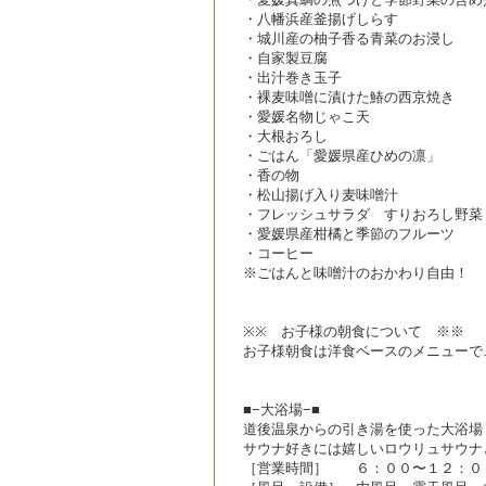
・八幡浜産釜揚げしらす
・城川産の柚子香る青菜のお浸し
・自家製豆腐
・出汁巻き玉子
・裸麦味噌に漬けた鰆の西京焼き
・愛媛名物じゃこ天
・大根おろし
・ごはん「愛媛県産ひめの凛」
・香の物
・松山揚げ入り麦味噌汁
・フレッシュサラダ すりおろし野菜
・愛媛県産柑橘と季節のフルーツ
・コーヒー
※ごはんと味噌汁のおかわり自由！
※※ お子様の朝食について ※※
お子様朝食は洋食ベースのメニューで
■−大浴場−■
道後温泉からの引き湯を使った大浴場
サウナ好きには嬉しいロウリュサウナ
［営業時間］ ６：００〜１２：０