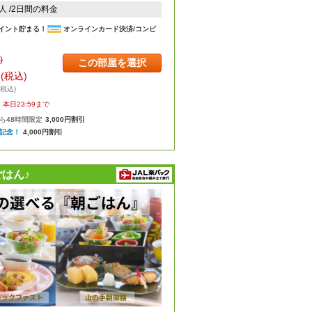
2人 /2日間の料金
イント貯まる！
オンラインカード決済/コンビ
)
この部屋を選択
円
(税込)
・税込)
本日23:59まで
ら48時間限定
3,000円割引
年記念！
4,000円割引
はん♪