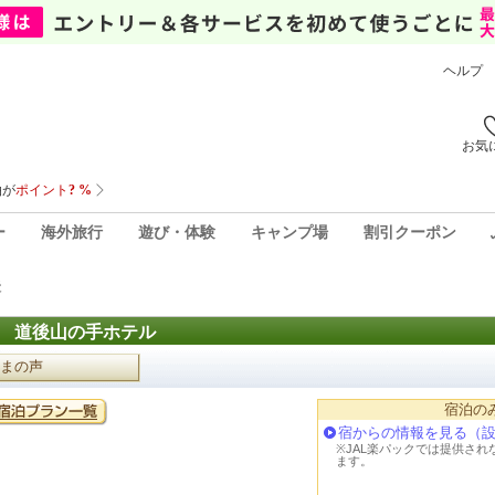
ヘルプ
お気
ー
海外旅行
遊び・体験
キャンプ場
割引クーポン
後
 道後山の手ホテル
まの声
宿泊の
宿からの情報を見る（
※JAL楽パックでは提供さ
ます。