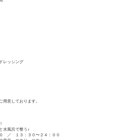
ドレッシング
ご用意しております。
！
と水風呂で整う♪
０ ／ １３：３０〜２４：００