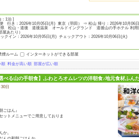
：1泊 ]
L便 行き：2026年10月05日(月) 東京（羽田） ⇒ 松山 帰り：2026年10月06
媛県 松山・道後 道後温泉 オールドイングランド 道後山の手ホテル 利用部
部屋あたり）
ックイン：2026年10月05日(月) チェックアウト：2026年10月06日(火)
禁煙ルーム
インターネットができる部屋
い順
料金が高い順
部屋が広い順
選べる山の手朝食】ふわとろオムレツの洋朝食♪地元食材ふんだ
月30日
宿
泊
プ
ラ
ン
朝ごはん』
の
セットメニューでご用意しておりま
写
真
んか。
だんの和朝ごはんか。