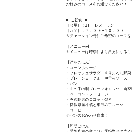
お好みのコースをお選びください！
■−ご朝食−■
［会場］：1Ｆ レストラン
［時間］：７：００〜１０：００
※チェックイン時にご希望のコースを
［メニュー例］
※メニューは時季により変更になるこ
【洋朝ごはん】
・コーンポタージュ
・フレッシュサラダ すりおろし野菜
・プレーンヨーグルト伊予柑ソース
・パン
・山の手特製プレーンオムレツ 自家
・ベーコン・ソーセージ
・季節野菜のココット焼き
・愛媛県産柑橘と季節のフルーツ
・コーヒー
※パンのおかわり自由！
【和朝ごはん】
・愛媛真鯛の煮つけと季節野菜の含め