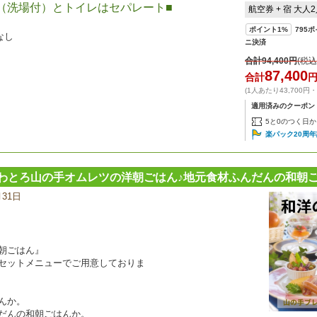
（洗場付）とトイレはセパレート■
航空券 + 宿 大人
ポイント
1%
795
ポ
なし
ニ決済
合計
94,400
円
(税込
87,400
合計
(1人あたり43,700円
適用済みのクーポン
5と0のつく日か
楽パック20周
わとろ山の手オムレツの洋朝ごはん♪地元食材ふんだんの和朝ご
月31日
宿
泊
プ
ラ
ン
朝ごはん』
の
セットメニューでご用意しておりま
写
真
んか。
だんの和朝ごはんか。