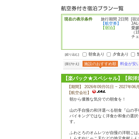
ー
現在の表示条件
旅行期間 2日間 [宿泊
【航空券】
JA
【宿泊】
愛
（1
チェ
朝食あり
夕食あり
[絞り込む]
施設のおすすめ順
料金が安
[並びかえ]
【楽パック★スペシャル】【和洋
【期間】 2026年09月01日 ~ 2027年06
【航空会社】
朝から優雅な気分での朝食を！
山の手自慢の和洋選べる朝食『山の手
バイキングではなく洋食か和食の選択
す。
ふわとろのオムレツが自慢の洋朝ごは
しらすやじゃこ天などの地元食材ふん