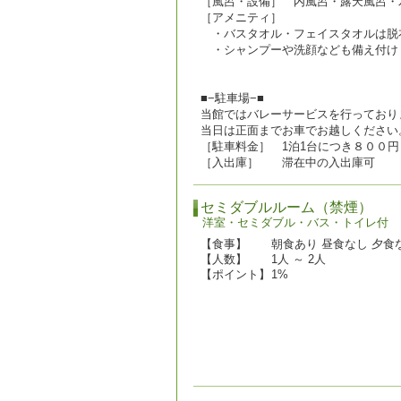
［風呂・設備］ 内風呂・露天風呂・
［アメニティ］
・バスタオル・フェイスタオルは脱
・シャンプーや洗顔なども備え付け
■−駐車場−■
当館ではバレーサービスを行っており
当日は正面までお車でお越しください
［駐車料金］ 1泊1台につき８００
［入出庫］ 滞在中の入出庫可
セミダブルルーム（禁煙）
洋室・セミダブル・バス・トイレ付
【食事】
朝食あり 昼食なし 夕食
【人数】
1人 ～ 2人
【ポイント】
1%