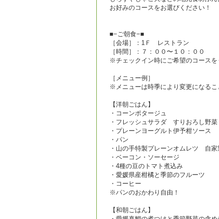
お好みのコースをお選びください！
■−ご朝食−■
［会場］：1Ｆ レストラン
［時間］：７：００〜１０：００
※チェックイン時にご希望のコースを
［メニュー例］
※メニューは時季により変更になるこ
【洋朝ごはん】
・コーンポタージュ
・フレッシュサラダ すりおろし野菜
・プレーンヨーグルト伊予柑ソース
・パン
・山の手特製プレーンオムレツ 自家
・ベーコン・ソーセージ
・4種の豆のトマト煮込み
・愛媛県産柑橘と季節のフルーツ
・コーヒー
※パンのおかわり自由！
【和朝ごはん】
・愛媛真鯛の煮つけと季節野菜の含め