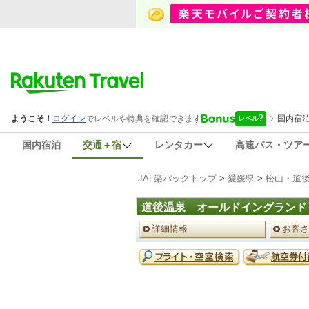
国内宿泊
交通＋宿
レンタカー
高速バス・ツア
JAL楽パックトップ
>
愛媛県
>
松山・道
道後温泉 オールドイングランド
ペ
詳細情報
お客さ
ー
ジ
予
メ
約
ニ
メ
ュ
ニ
ー
ュ