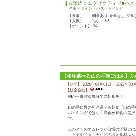
☆禁煙☆エグゼクティブ■バス
洋室・ツイン・バス・トイレ付
【食事】
朝食あり 昼食なし 夕食
【人数】
1人 ～ 3人
【ポイント】
1%
【和洋選べる山の手朝ごはん】ふ
【期間】 2026年04月01日 ~ 2027年03
【航空会社】
朝から優雅な気分での朝食を！
山の手自慢の和洋選べる朝食『山の手
バイキングではなく洋食か和食の選択
す。
ふわとろのオムレツが自慢の洋朝ごは
しらすやじゃこ天などの地元食材ふん