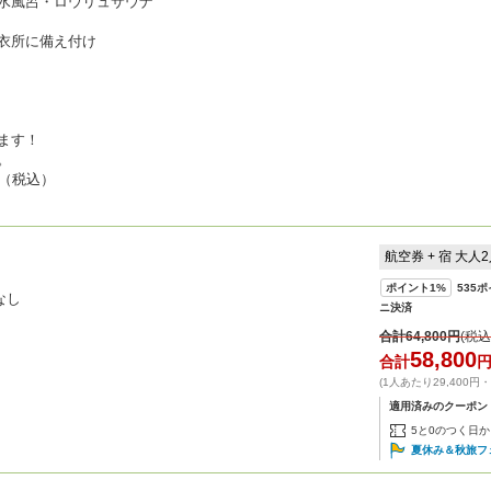
水風呂・ロウリュサウナ
衣所に備え付け
ます！
。
円（税込）
航空券 + 宿 大人
ポイント
1%
535
ポ
なし
ニ決済
合計
64,800
円
(税込
58,800
合計
(1人あたり29,400円
適用済みのクーポン
5と0のつく日か
夏休み＆秋旅フ