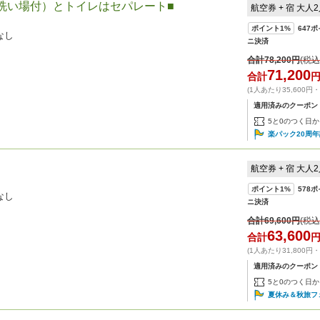
洗い場付）とトイレはセパレート■
航空券 + 宿 大人
ポイント
1%
647
ポ
なし
ニ決済
合計
78,200
円
(税込
71,200
合計
(1人あたり35,600円
適用済みのクーポン
5と0のつく日か
楽パック20周
航空券 + 宿 大人
ポイント
1%
578
ポ
なし
ニ決済
合計
69,600
円
(税込
63,600
合計
(1人あたり31,800円
適用済みのクーポン
5と0のつく日か
夏休み＆秋旅フ