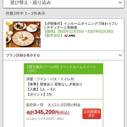
並び替え・絞り込み
件数2件中 1～2件表示
【夕朝食付】インルームダイニングで味わうフレ
ンチディナーと和朝食
【期間】 2025年11月25日 ~ 2027年02月28日
【航空会社】
プラン詳細を表示する
【露天風呂/プール付】2ベッドルームスイート
（102）
洋室・ツイン・バス・トイレ付
【食事】朝食あり 昼食なし 夕食あり
【人数】1人 ～ 4人
【ポイント】1%
航空券＋宿 大人2人 /2日間の料金
345,200
この部屋を
合計
円
(税込)
選択
(1人あたり172,600円・税込)