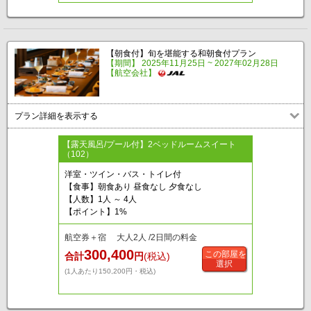
【朝食付】旬を堪能する和朝食付プラン
【期間】 2025年11月25日 ~ 2027年02月28日
【航空会社】
プラン詳細を表示する
【露天風呂/プール付】2ベッドルームスイート
（102）
洋室・ツイン・バス・トイレ付
【食事】朝食あり 昼食なし 夕食なし
【人数】1人 ～ 4人
【ポイント】1%
航空券＋宿 大人2人 /2日間の料金
300,400
この部屋を
合計
円
(税込)
選択
(1人あたり150,200円・税込)