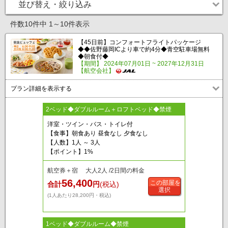
並び替え・絞り込み
件数10件中 1～10件表示
【45日前】コンフォートフライトパッケージ
◆◆佐野藤岡ICより車で約4分◆青空駐車場無料
◆朝食付◆
【期間】 2024年07月01日 ~ 2027年12月31日
【航空会社】
プラン詳細を表示する
2ベッド◆ダブルルーム＋ロフトベッド◆禁煙
洋室・ツイン・バス・トイレ付
【食事】朝食あり 昼食なし 夕食なし
【人数】1人 ～ 3人
【ポイント】1%
航空券＋宿 大人2人 /2日間の料金
56,400
この部屋を
合計
円
(税込)
選択
(1人あたり28,200円・税込)
1ベッド◆ダブルルーム◆禁煙