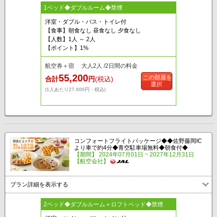
1ベッド◆ダブルルーム◆禁煙
洋室・ダブル・バス・トイレ付
【食事】朝食なし 昼食なし 夕食なし
【人数】1人 ～ 2人
【ポイント】1%
航空券＋宿 大人2人 /2日間の料金
55,200
この部屋を
合計
円
(税込)
選択
(1人あたり27,600円・税込)
コンフォートフライトパッケージ◆◆佐野藤岡IC
より車で約4分◆青空駐車場無料◆朝食付◆
【期間】 2024年07月01日 ~ 2027年12月31日
【航空会社】
プラン詳細を表示する
2ベッド◆ダブルルーム＋ロフトベッド◆禁煙