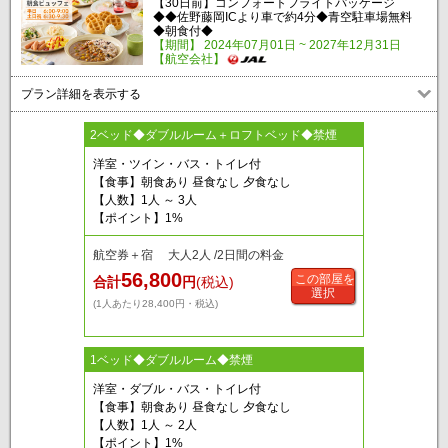
【30日前】コンフォートフライトパッケージ
◆◆佐野藤岡ICより車で約4分◆青空駐車場無料
◆朝食付◆
【期間】 2024年07月01日 ~ 2027年12月31日
【航空会社】
プラン詳細を表示する
2ベッド◆ダブルルーム＋ロフトベッド◆禁煙
洋室・ツイン・バス・トイレ付
【食事】朝食あり 昼食なし 夕食なし
【人数】1人 ～ 3人
【ポイント】1%
航空券＋宿 大人2人 /2日間の料金
56,800
この部屋を
合計
円
(税込)
選択
(1人あたり28,400円・税込)
1ベッド◆ダブルルーム◆禁煙
洋室・ダブル・バス・トイレ付
【食事】朝食あり 昼食なし 夕食なし
【人数】1人 ～ 2人
【ポイント】1%