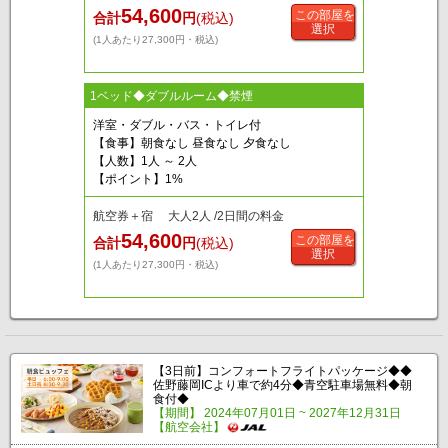
54,600
この部屋を
合計
円
(税込)
選択
(1人あたり27,300円・税込)
1ベッド◆ダブルルーム◆禁煙
洋室・ダブル・バス・トイレ付
【食事】朝食なし 昼食なし 夕食なし
【人数】1人 ～ 2人
【ポイント】1%
航空券＋宿 大人2人 /2日間の料金
54,600
この部屋を
合計
円
(税込)
選択
(1人あたり27,300円・税込)
【3日前】コンフォートフライトパッケージ◆◆
佐野藤岡ICより車で約4分◆青空駐車場無料◆朝
食付◆
【期間】 2024年07月01日 ~ 2027年12月31日
【航空会社】