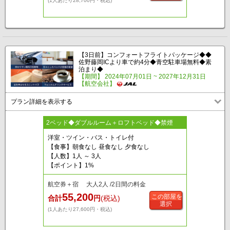
(1人あたり28,700円・税込)
【3日前】コンフォートフライトパッケージ◆◆
佐野藤岡ICより車で約4分◆青空駐車場無料◆素
泊まり◆
【期間】 2024年07月01日 ~ 2027年12月31日
【航空会社】
プラン詳細を表示する
2ベッド◆ダブルルーム＋ロフトベッド◆禁煙
洋室・ツイン・バス・トイレ付
【食事】朝食なし 昼食なし 夕食なし
【人数】1人 ～ 3人
【ポイント】1%
航空券＋宿 大人2人 /2日間の料金
55,200
この部屋を
合計
円
(税込)
選択
(1人あたり27,600円・税込)