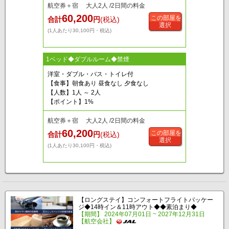
航空券＋宿 大人2人 /2日間の料金
60,200
この部屋を
合計
円
(税込)
選択
(1人あたり30,100円・税込)
1ベッド◆ダブルルーム◆禁煙
洋室・ダブル・バス・トイレ付
【食事】朝食あり 昼食なし 夕食なし
【人数】1人 ～ 2人
【ポイント】1%
航空券＋宿 大人2人 /2日間の料金
60,200
この部屋を
合計
円
(税込)
選択
(1人あたり30,100円・税込)
【ロングステイ】コンフォートフライトパッケー
ジ◆14時イン＆11時アウト◆◆素泊まり◆
【期間】 2024年07月01日 ~ 2027年12月31日
【航空会社】