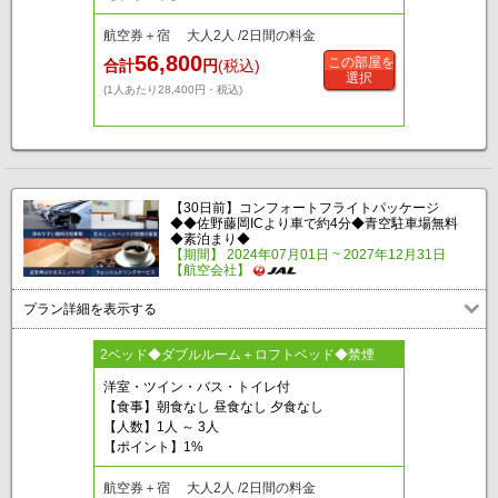
航空券＋宿 大人2人 /2日間の料金
56,800
この部屋を
合計
円
(税込)
選択
(1人あたり28,400円・税込)
【30日前】コンフォートフライトパッケージ
◆◆佐野藤岡ICより車で約4分◆青空駐車場無料
◆素泊まり◆
【期間】 2024年07月01日 ~ 2027年12月31日
【航空会社】
プラン詳細を表示する
2ベッド◆ダブルルーム＋ロフトベッド◆禁煙
洋室・ツイン・バス・トイレ付
【食事】朝食なし 昼食なし 夕食なし
【人数】1人 ～ 3人
【ポイント】1%
航空券＋宿 大人2人 /2日間の料金