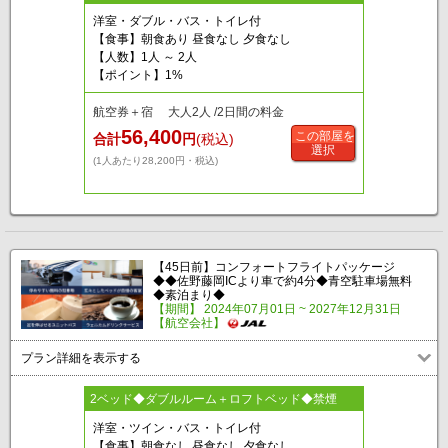
洋室・ダブル・バス・トイレ付
【食事】朝食あり 昼食なし 夕食なし
【人数】1人 ～ 2人
【ポイント】1%
航空券＋宿 大人2人 /2日間の料金
56,400
この部屋を
合計
円
(税込)
選択
(1人あたり28,200円・税込)
【45日前】コンフォートフライトパッケージ
◆◆佐野藤岡ICより車で約4分◆青空駐車場無料
◆素泊まり◆
【期間】 2024年07月01日 ~ 2027年12月31日
【航空会社】
プラン詳細を表示する
2ベッド◆ダブルルーム＋ロフトベッド◆禁煙
洋室・ツイン・バス・トイレ付
【食事】朝食なし 昼食なし 夕食なし