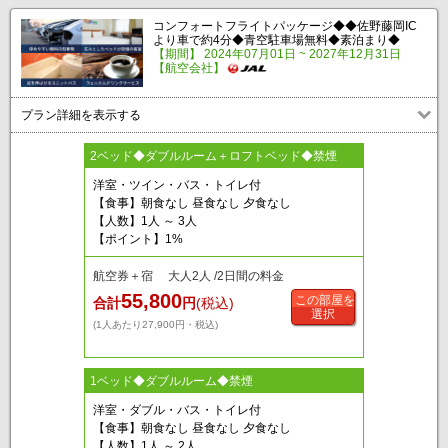
コンフォートフライトパッケージ◆◆佐野藤岡IC
より車で約4分◆青空駐車場無料◆素泊まり◆
【期間】 2024年07月01日 ~ 2027年12月31日
【航空会社】
プラン詳細を表示する
2ベッド◆ダブルルーム＋ロフトベッド◆禁煙
洋室・ツイン・バス・トイレ付
【食事】朝食なし 昼食なし 夕食なし
【人数】1人 ～ 3人
【ポイント】1%
航空券＋宿 大人2人 /2日間の料金
55,800
この部屋を
合計
円
(税込)
選択
(1人あたり27,900円・税込)
1ベッド◆ダブルルーム◆禁煙
洋室・ダブル・バス・トイレ付
【食事】朝食なし 昼食なし 夕食なし
【人数】1人 ～ 2人