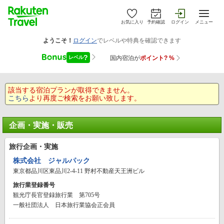
お気に入り
予約確認
ログイン
メニュー
該当する宿泊プランが取得できません。
こちら
より再度ご検索をお願い致します。
企画・実施・販売
旅行企画・実施
株式会社 ジャルパック
東京都品川区東品川2-4-11 野村不動産天王洲ビル
旅行業登録番号
観光庁長官登録旅行業 第705号
一般社団法人 日本旅行業協会正会員