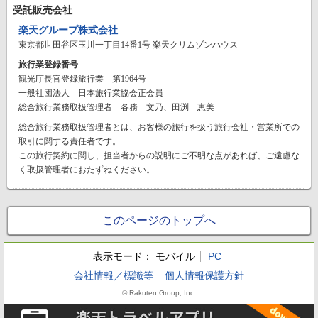
受託販売会社
楽天グループ株式会社
東京都世田谷区玉川一丁目14番1号 楽天クリムゾンハウス
旅行業登録番号
観光庁長官登録旅行業 第1964号
一般社団法人 日本旅行業協会正会員
総合旅行業務取扱管理者 各務 文乃、田渕 恵美
総合旅行業務取扱管理者とは、お客様の旅行を扱う旅行会社・営業所での
取引に関する責任者です。
この旅行契約に関し、担当者からの説明にご不明な点があれば、ご遠慮な
く取扱管理者におたずねください。
このページのトップへ
表示モード：
モバイル
PC
会社情報／標識等
個人情報保護方針
© Rakuten Group, Inc.