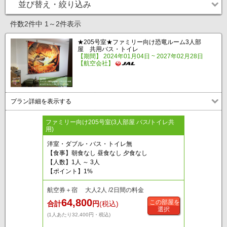
並び替え・絞り込み
件数2件中 1～2件表示
★205号室★ファミリー向け恐竜ルーム3人部
屋 共用バス・トイレ
【期間】 2024年01月04日 ~ 2027年02月28日
【航空会社】
プラン詳細を表示する
ファミリー向け205号室(3人部屋 バス/トイレ共
用)
洋室・ダブル・バス・トイレ無
【食事】朝食なし 昼食なし 夕食なし
【人数】1人 ～ 3人
【ポイント】1%
航空券＋宿 大人2人 /2日間の料金
64,800
この部屋を
合計
円
(税込)
選択
(1人あたり32,400円・税込)