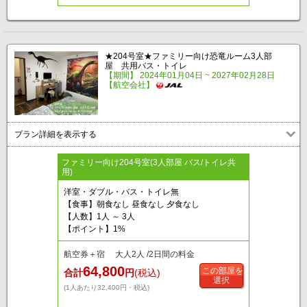
★204号室★ファミリー向け恐竜ルーム3人部
屋 共用バス・トイレ
【期間】 2024年01月04日 ~ 2027年02月28日
【航空会社】
プラン詳細を表示する
ファミリー向け204号室(3人部屋 バス/トイレ共
用)
洋室・ダブル・バス・トイレ無
【食事】朝食なし 昼食なし 夕食なし
【人数】1人 ～ 3人
【ポイント】1%
航空券＋宿 大人2人 /2日間の料金
64,800
この部屋を
合計
円
(税込)
選択
(1人あたり32,400円・税込)