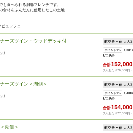
でも食べられる洞爺フレンチです。
の食材をふんだんに使用したこの土地
フビュッフェ
ナーズツイン・ウッドデッキ付
航空券 + 宿 大人
ポイント
1%
1,381
あり
ビニ決済
152,000
合計
(1人あたり76,000円
ナーズツイン＜湖側＞
航空券 + 宿 大人
ポイント
1%
1,400
あり
ビニ決済
154,000
合計
(1人あたり77,000円
＜湖側＞
航空券 + 宿 大人