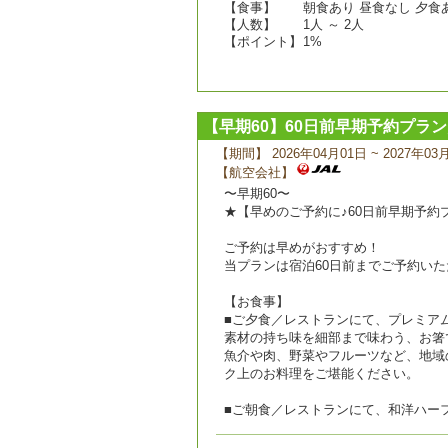
【食事】
朝食あり 昼食なし 夕食
【人数】
1人 ～ 2人
【ポイント】
1%
【早期60】60日前早期予約プラ
【期間】 2026年04月01日 ~ 2027年03
【航空会社】
〜早期60〜
★【早めのご予約に♪60日前早期予約
ご予約は早めがおすすめ！
当プランは宿泊60日前までご予約いた
【お食事】
■ご夕食／レストランにて、プレミア
素材の持ち味を細部まで味わう、お箸
魚介や肉、野菜やフルーツなど、地域
ク上のお料理をご堪能ください。
■ご朝食／レストランにて、和洋ハー