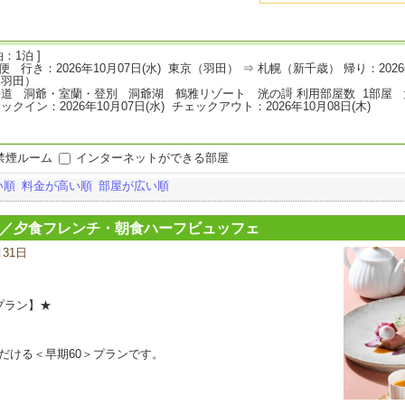
：1泊 ]
L便 行き：2026年10月07日(水) 東京（羽田） ⇒ 札幌（新千歳） 帰り：2026
（羽田）
道 洞爺・室蘭・登別 洞爺湖 鶴雅リゾート 洸の謌 利用部屋数 1部屋 
ックイン：2026年10月07日(水) チェックアウト：2026年10月08日(木)
禁煙ルーム
インターネットができる部屋
い順
料金が高い順
部屋が広い順
ン／夕食フレンチ・朝食ハーフビュッフェ
月31日
宿
泊
プ
ラ
プラン】★
ン
の
写
だける＜早期60＞プランです。
真