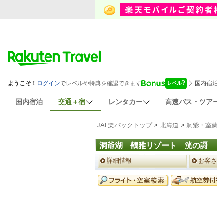
国内宿泊
交通＋宿
レンタカー
高速バス・ツア
JAL楽パックトップ
>
北海道
>
洞爺・室
洞爺湖 鶴雅リゾート 洸の謌
ペ
詳細情報
お客さ
ー
ジ
予
メ
約
ニ
メ
ュ
ニ
ー
ュ