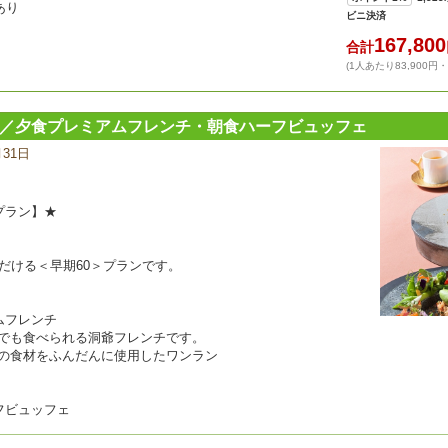
あり
ビニ決済
167,800
合計
(1人あたり83,900円
ン／夕食プレミアムフレンチ・朝食ハーフビュッフェ
月31日
宿
泊
プ
ラ
プラン】★
ン
の
写
だける＜早期60＞プランです。
真
ムフレンチ
でも食べられる洞爺フレンチです。
の食材をふんだんに使用したワンラン
フビュッフェ