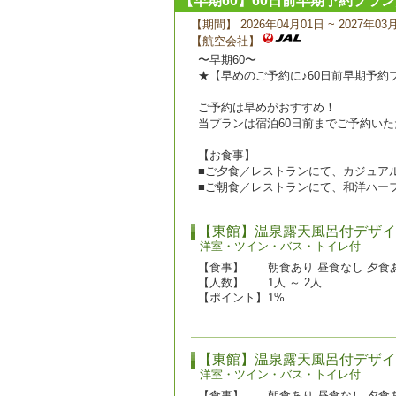
【早期60】60日前早期予約プラ
【期間】 2026年04月01日 ~ 2027年03
【航空会社】
〜早期60〜
★【早めのご予約に♪60日前早期予約
ご予約は早めがおすすめ！
当プランは宿泊60日前までご予約いた
【お食事】
■ご夕食／レストランにて、カジュア
■ご朝食／レストランにて、和洋ハー
【東館】温泉露天風呂付デザイ
洋室・ツイン・バス・トイレ付
【食事】
朝食あり 昼食なし 夕食
【人数】
1人 ～ 2人
【ポイント】
1%
【東館】温泉露天風呂付デザイ
洋室・ツイン・バス・トイレ付
【食事】
朝食あり 昼食なし 夕食