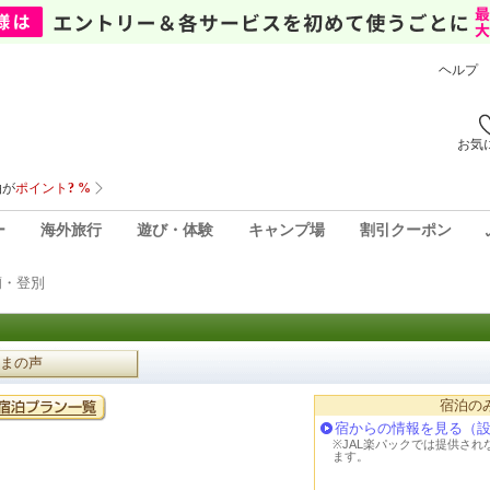
ヘルプ
お気
ー
海外旅行
遊び・体験
キャンプ場
割引クーポン
蘭・登別
まの声
宿泊の
宿からの情報を見る（
※JAL楽パックでは提供さ
ます。