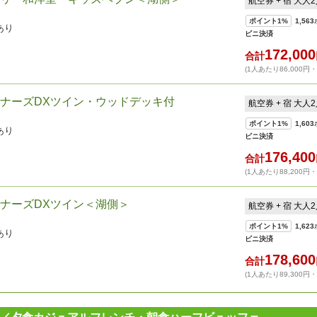
航空券 + 宿 大人
ポイント
1%
1,563
あり
ビニ決済
172,000
合計
(1人あたり86,000円
ナーズDXツイン・ウッドデッキ付
航空券 + 宿 大人
ポイント
1%
1,603
あり
ビニ決済
176,400
合計
(1人あたり88,200円
ナーズDXツイン＜湖側＞
航空券 + 宿 大人
ポイント
1%
1,623
あり
ビニ決済
178,600
合計
(1人あたり89,300円