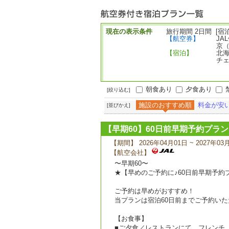
ー
現在の表示条件
旅行期間 2日間 [宿泊
【航空券】
JA
京
【宿泊】
北海
チェ
朝食あり
夕食あり
[絞り込む]
施設のおすすめ順
料金が安
[並びかえ]
【早期60】60日前早期予約プラ
【期間】 2026年04月01日 ~ 2027年03
【航空会社】
〜早期60〜
★【早めのご予約に♪60日前早期予約
ご予約は早めがおすすめ！
当プランは宿泊60日前までご予約いた
【お食事】
■ご夕食／レストランにて、フレンチ