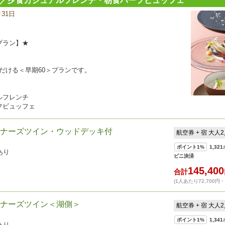
ン／夕食カジュアルフレンチ・朝食ハーフビュッフェ
月31日
宿
泊
プ
ラ
プラン】★
ン
の
写
だける＜早期60＞プランです。
真
ルフレンチ
フビュッフェ
ナーズツイン・ウッドデッキ付
航空券 + 宿 大人
ポイント
1%
1,321
あり
ビニ決済
145,400
合計
(1人あたり72,700円
ナーズツイン＜湖側＞
航空券 + 宿 大人
ポイント
1%
1,341
あり