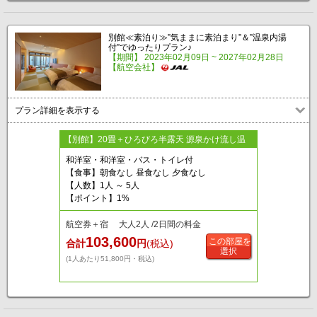
別館≪素泊り≫”気ままに素泊まり”＆”温泉内湯
付”でゆったりプラン♪
【期間】 2023年02月09日 ~ 2027年02月28日
【航空会社】
プラン詳細を表示する
【別館】20畳＋ひろびろ半露天 源泉かけ流し温
和洋室・和洋室・バス・トイレ付
【食事】朝食なし 昼食なし 夕食なし
【人数】1人 ～ 5人
【ポイント】1%
航空券＋宿 大人2人 /2日間の料金
103,600
この部屋を
合計
円
(税込)
選択
(1人あたり51,800円・税込)