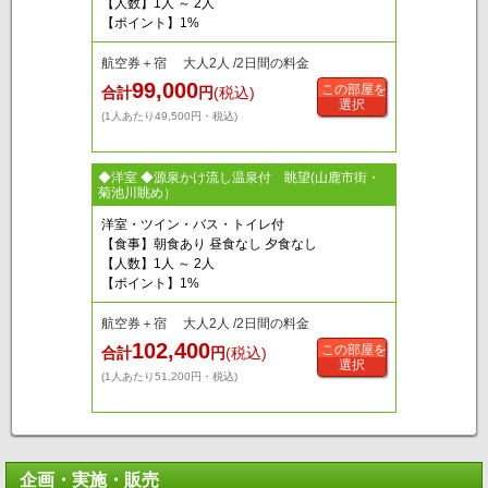
【人数】1人 ～ 2人
【ポイント】1%
航空券＋宿 大人2人 /2日間の料金
99,000
この部屋を
合計
円
(税込)
選択
(1人あたり49,500円・税込)
◆洋室 ◆源泉かけ流し温泉付 眺望(山鹿市街・
菊池川眺め）
洋室・ツイン・バス・トイレ付
【食事】朝食あり 昼食なし 夕食なし
【人数】1人 ～ 2人
【ポイント】1%
航空券＋宿 大人2人 /2日間の料金
102,400
この部屋を
合計
円
(税込)
選択
(1人あたり51,200円・税込)
企画・実施・販売