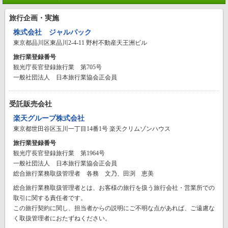
旅行企画・実施
株式会社 ジャルパック
東京都品川区東品川2-4-11 野村不動産天王洲ビル
旅行業登録番号
観光庁長官登録旅行業 第705号
一般社団法人 日本旅行業協会正会員
受託販売会社
楽天グループ株式会社
東京都世田谷区玉川一丁目14番1号 楽天クリムゾンハウス
旅行業登録番号
観光庁長官登録旅行業 第1964号
一般社団法人 日本旅行業協会正会員
総合旅行業務取扱管理者 各務 文乃、田渕 恵美
総合旅行業務取扱管理者とは、お客様の旅行を扱う旅行会社・営業所での
取引に関する責任者です。
この旅行契約に関し、担当者からの説明にご不明な点があれば、ご遠慮な
く取扱管理者におたずねください。