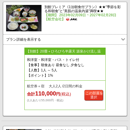
別館プレミア《1泊朝食付プラン》★★”季節を彩
る和朝食”と”美肌の温泉内湯”満喫★★
【期間】 2023年02月09日 ~ 2027年02月28日
【航空会社】
プラン詳細を表示する
【別館】20畳＋ひろびろ半露天 源泉かけ流し温
和洋室・和洋室・バス・トイレ付
【食事】朝食あり 昼食なし 夕食なし
【人数】1人 ～ 5人
【ポイント】1%
航空券＋宿 大人2人 /2日間の料金
110,000
この部屋を
合計
円
(税込)
選択
(1人あたり55,000円・税込)