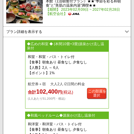
本館《1泊朝食付プラン》★★”季節を彩る和朝
食”と”美肌の温泉内湯”満喫★★
【期間】 2023年02月09日 ~ 2027年02月28日
【航空会社】
プラン詳細を表示する
◆広めの和室 ◆ (本間10畳+3畳)源泉かけ流し温
泉付
和室・和室・バス・トイレ付
【食事】朝食あり 昼食なし 夕食なし
【人数】2人 ～ 6人
【ポイント】1%
航空券＋宿 大人2人 /2日間の料金
102,400
この部屋を
合計
円
(税込)
選択
(1人あたり51,200円・税込)
◆和風ベッドルーム◆源泉かけ流し温泉付
和洋室・和洋室・バス・トイレ付
【食事】朝食あり 昼食なし 夕食なし