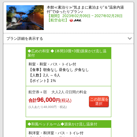
本館≪素泊り≫”気ままに素泊まり”＆”温泉内湯
付”でゆったりプラン♪
【期間】 2023年02月09日 ~ 2027年02月28日
【航空会社】
プラン詳細を表示する
◆広めの和室 ◆ (本間10畳+3畳)源泉かけ流し温
泉付
和室・和室・バス・トイレ付
【食事】朝食なし 昼食なし 夕食なし
【人数】2人 ～ 6人
【ポイント】1%
航空券＋宿 大人2人 /2日間の料金
96,000
この部屋を
合計
円
(税込)
選択
(1人あたり48,000円・税込)
◆和風ベッドルーム◆源泉かけ流し温泉付
和洋室・和洋室・バス・トイレ付