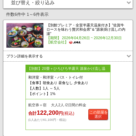
並び替え・絞り込み
件数6件中 1～6件表示
【別館プレミア・全室半露天温泉付き】”佐賀牛
ロースを味わう贅沢和会席”＆”源泉掛け流しの内
湯”
【期間】 2026年04月26日 ~ 2026年12月30日
【航空会社】
プラン詳細を表示する
【別館】20畳＋ひろびろ半露天 源泉かけ流し温
和洋室・和洋室・バス・トイレ付
【食事】朝食あり 昼食なし 夕食あり
【人数】1人 ～ 5人
【ポイント】1%
航空券＋宿 大人2人 /2日間の料金
122,200
この部屋を
合計
円
(税込)
選択
(1人あたり61,100円・税込)