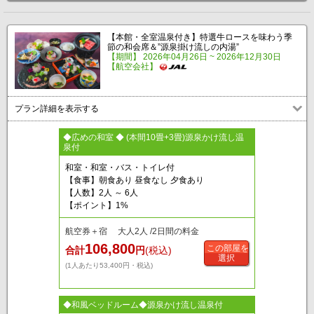
【本館・全室温泉付き】特選牛ロースを味わう季
節の和会席＆”源泉掛け流しの内湯”
【期間】 2026年04月26日 ~ 2026年12月30日
【航空会社】
プラン詳細を表示する
◆広めの和室 ◆ (本間10畳+3畳)源泉かけ流し温
泉付
和室・和室・バス・トイレ付
【食事】朝食あり 昼食なし 夕食あり
【人数】2人 ～ 6人
【ポイント】1%
航空券＋宿 大人2人 /2日間の料金
106,800
この部屋を
合計
円
(税込)
選択
(1人あたり53,400円・税込)
◆和風ベッドルーム◆源泉かけ流し温泉付