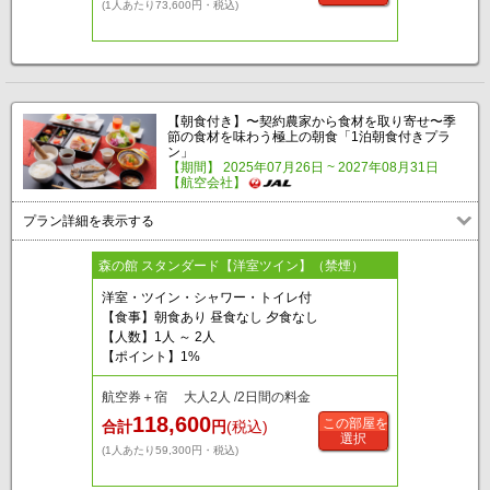
(1人あたり73,600円・税込)
【朝食付き】〜契約農家から食材を取り寄せ〜季
節の食材を味わう極上の朝食「1泊朝食付きプラ
ン」
【期間】 2025年07月26日 ~ 2027年08月31日
【航空会社】
プラン詳細を表示する
森の館 スタンダード【洋室ツイン】（禁煙）
洋室・ツイン・シャワー・トイレ付
【食事】朝食あり 昼食なし 夕食なし
【人数】1人 ～ 2人
【ポイント】1%
航空券＋宿 大人2人 /2日間の料金
118,600
この部屋を
合計
円
(税込)
選択
(1人あたり59,300円・税込)