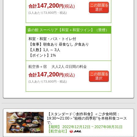
147,200
この部屋を
合計
円
(税込)
選択
(1人あたり73,600円・税込)
森の館 スーペリア【和室＋和室ツイン】（禁煙）
和室・和室・バス・トイレ付
【食事】朝食あり 昼食なし 夕食あり
【人数】1人 ～ 3人
【ポイント】1%
航空券＋宿 大人2人 /2日間の料金
147,200
この部屋を
合計
円
(税込)
選択
(1人あたり73,600円・税込)
【スタンダード◇創作和食】＜ご夕食時間：
19:30〜21:00＞”箱根の四季彩”を本格和食コース
で。
【期間】 2022年12月12日 ~ 2027年08月31日
【航空会社】