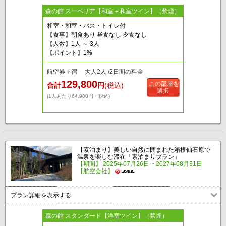
森の館 スーペリア【和室＋和室ツイン】（禁煙）
和室・和室・バス・トイレ付
【食事】朝食あり 昼食なし 夕食なし
【人数】1人 ～ 3人
【ポイント】1%
航空券＋宿 大人2人 /2日間の料金
129,800
この部屋を
合計
円
(税込)
選択
(1人あたり64,900円・税込)
【素泊まり】美しい自然に囲まれた箱根仙石原で
温泉を楽しむ滞在「素泊まりプラン」
【期間】 2025年07月26日 ~ 2027年08月31日
【航空会社】
プラン詳細を表示する
森の館 スタンダード【洋室ツイン】（禁煙）