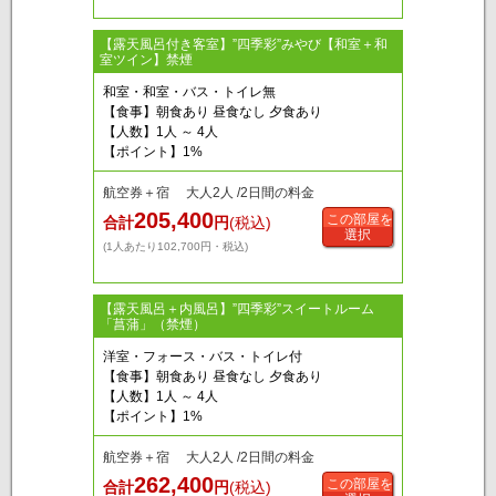
【露天風呂付き客室】”四季彩”みやび【和室＋和
室ツイン】禁煙
和室・和室・バス・トイレ無
【食事】朝食あり 昼食なし 夕食あり
【人数】1人 ～ 4人
【ポイント】1%
航空券＋宿 大人2人 /2日間の料金
205,400
この部屋を
合計
円
(税込)
選択
(1人あたり102,700円・税込)
【露天風呂＋内風呂】”四季彩”スイートルーム
「菖蒲」（禁煙）
洋室・フォース・バス・トイレ付
【食事】朝食あり 昼食なし 夕食あり
【人数】1人 ～ 4人
【ポイント】1%
航空券＋宿 大人2人 /2日間の料金
262,400
この部屋を
合計
円
(税込)