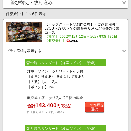
並び替え・絞り込み
件数6件中 1～6件表示
【アップグレード◇創作会席】＜ご夕食時間：
17:30〜19:00＞旬の贅を盛り込んだ渾身の会席
コース
【期間】 2022年12月12日 ~ 2027年08月31日
【航空会社】
プラン詳細を表示する
森の館 スタンダード【洋室ツイン】（禁煙）
洋室・ツイン・シャワー・トイレ付
【食事】朝食あり 昼食なし 夕食あり
【人数】1人 ～ 2人
【ポイント】1%
航空券＋宿 大人2人 /2日間の料金
143,400
この部屋を
合計
円
(税込)
選択
(1人あたり71,700円・税込)
森の館 スタンダード【和室ツイン】（禁煙）