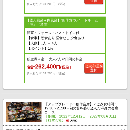
選択
(1人あたり131,200円・税込)
【露天風呂＋内風呂】”四季彩”スイートルーム
「薄」（禁煙）
洋室・フォース・バス・トイレ付
【食事】朝食あり 昼食なし 夕食あり
【人数】1人 ～ 4人
【ポイント】1%
航空券＋宿 大人2人 /2日間の料金
262,400
この部屋を
合計
円
(税込)
選択
(1人あたり131,200円・税込)
【アップグレード◇創作会席】＜ご夕食時間：
19:30〜21:00＞旬の贅を盛り込んだ渾身の会席
コース
【期間】 2022年12月12日 ~ 2027年08月31日
【航空会社】