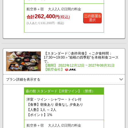
航空券＋宿 大人2人 /2日間の料金
262,400
この部屋を
合計
円
(税込)
選択
(1人あたり131,200円・税込)
【スタンダード◇創作和食】＜ご夕食時間：
17:30〜19:00＞”箱根の四季彩”を本格和食コース
で。
【期間】 2022年12月12日 ~ 2027年08月31日
【航空会社】
プラン詳細を表示する
森の館 スタンダード【洋室ツイン】（禁煙）
洋室・ツイン・シャワー・トイレ付
【食事】朝食あり 昼食なし 夕食あり
【人数】1人 ～ 2人
【ポイント】1%
航空券＋宿 大人2人 /2日間の料金