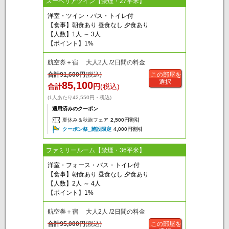
スーペリアツイン【禁煙・27平米】
洋室・ツイン・バス・トイレ付
【食事】朝食あり 昼食なし 夕食あり
【人数】1人 ～ 3人
【ポイント】1%
航空券＋宿 大人2人 /2日間の料金
合計
91,600
円
(税込)
この部屋を
選択
85,100
合計
円
(税込)
(1人あたり42,550円・税込)
適用済みのクーポン
夏休み＆秋旅フェア
2,500円割引
クーポン祭_施設限定
4,000円割引
ファミリールーム【禁煙・36平米】
洋室・フォース・バス・トイレ付
【食事】朝食あり 昼食なし 夕食あり
【人数】2人 ～ 4人
【ポイント】1%
航空券＋宿 大人2人 /2日間の料金
合計
95,000
円
(税込)
この部屋を