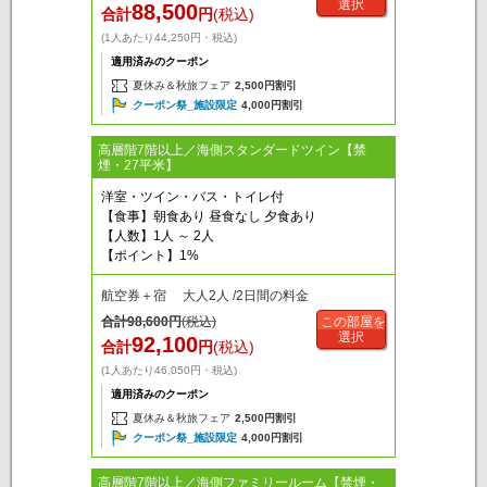
選択
88,500
合計
円
(税込)
(1人あたり44,250円・税込)
適用済みのクーポン
夏休み＆秋旅フェア
2,500円割引
クーポン祭_施設限定
4,000円割引
高層階7階以上／海側スタンダードツイン【禁
煙・27平米】
洋室・ツイン・バス・トイレ付
【食事】朝食あり 昼食なし 夕食あり
【人数】1人 ～ 2人
【ポイント】1%
航空券＋宿 大人2人 /2日間の料金
合計
98,600
円
(税込)
この部屋を
選択
92,100
合計
円
(税込)
(1人あたり46,050円・税込)
適用済みのクーポン
夏休み＆秋旅フェア
2,500円割引
クーポン祭_施設限定
4,000円割引
高層階7階以上／海側ファミリールーム【禁煙・