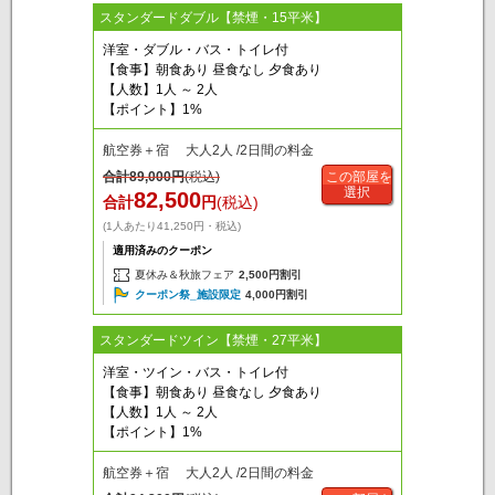
スタンダードダブル【禁煙・15平米】
洋室・ダブル・バス・トイレ付
【食事】朝食あり 昼食なし 夕食あり
【人数】1人 ～ 2人
【ポイント】1%
航空券＋宿 大人2人 /2日間の料金
合計
89,000
円
(税込)
この部屋を
選択
82,500
合計
円
(税込)
(1人あたり41,250円・税込)
適用済みのクーポン
夏休み＆秋旅フェア
2,500円割引
クーポン祭_施設限定
4,000円割引
スタンダードツイン【禁煙・27平米】
洋室・ツイン・バス・トイレ付
【食事】朝食あり 昼食なし 夕食あり
【人数】1人 ～ 2人
【ポイント】1%
航空券＋宿 大人2人 /2日間の料金