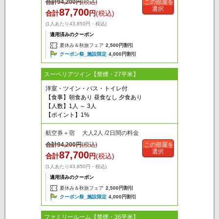
合計
94,200
円
(税込)
この部屋を
選択
87,700
合計
円
(税込)
(1人あたり43,850円・税込)
適用済みのクーポン
夏休み＆秋旅フェア
2,500円割引
クーポン祭_施設限定
4,000円割引
スーペリアツイン【禁煙・27平米】
洋室・ツイン・バス・トイレ付
【食事】朝食あり 昼食なし 夕食あり
【人数】1人 ～ 3人
【ポイント】1%
航空券＋宿 大人2人 /2日間の料金
合計
94,200
円
(税込)
この部屋を
選択
87,700
合計
円
(税込)
(1人あたり43,850円・税込)
適用済みのクーポン
夏休み＆秋旅フェア
2,500円割引
クーポン祭_施設限定
4,000円割引
ファミリールーム【禁煙・36平米】