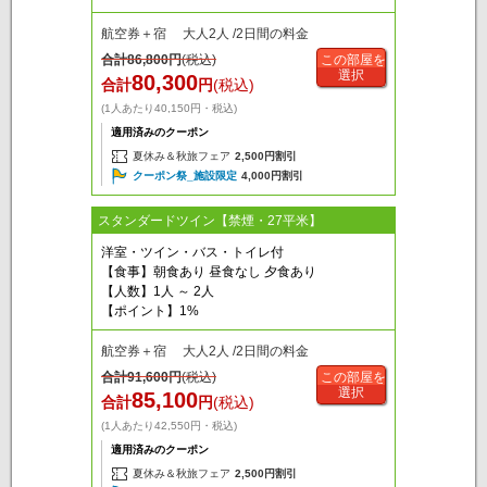
航空券＋宿 大人2人 /2日間の料金
合計
86,800
円
(税込)
この部屋を
選択
80,300
合計
円
(税込)
(1人あたり40,150円・税込)
適用済みのクーポン
夏休み＆秋旅フェア
2,500円割引
クーポン祭_施設限定
4,000円割引
スタンダードツイン【禁煙・27平米】
洋室・ツイン・バス・トイレ付
【食事】朝食あり 昼食なし 夕食あり
【人数】1人 ～ 2人
【ポイント】1%
航空券＋宿 大人2人 /2日間の料金
合計
91,600
円
(税込)
この部屋を
選択
85,100
合計
円
(税込)
(1人あたり42,550円・税込)
適用済みのクーポン
夏休み＆秋旅フェア
2,500円割引