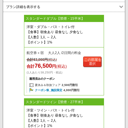
プラン詳細を表示する
スタンダードダブル【禁煙・15平米】
洋室・ダブル・バス・トイレ付
【食事】朝食あり 昼食なし 夕食なし
【人数】1人 ～ 2人
【ポイント】1%
航空券＋宿 大人2人 /2日間の料金
合計
83,000
円
(税込)
この部屋を
選択
76,500
合計
円
(税込)
(1人あたり38,250円・税込)
適用済みのクーポン
夏休み＆秋旅フェア
2,500円割引
クーポン祭_施設限定
4,000円割引
スタンダードツイン【禁煙・27平米】
洋室・ツイン・バス・トイレ付
【食事】朝食あり 昼食なし 夕食なし
【人数】1人 ～ 2人
【ポイント】1%