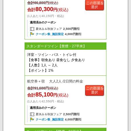
合計
86,800
円
(税込)
この部屋を
選択
80,300
合計
円
(税込)
(1人あたり40,150円・税込)
適用済みのクーポン
夏休み＆秋旅フェア
2,500円割引
クーポン祭_施設限定
4,000円割引
スタンダードツイン【禁煙・27平米】
洋室・ツイン・バス・トイレ付
【食事】朝食あり 昼食なし 夕食あり
【人数】1人 ～ 2人
【ポイント】1%
航空券＋宿 大人2人 /2日間の料金
合計
91,600
円
(税込)
この部屋を
選択
85,100
合計
円
(税込)
(1人あたり42,550円・税込)
適用済みのクーポン
夏休み＆秋旅フェア
2,500円割引
クーポン祭_施設限定
4,000円割引