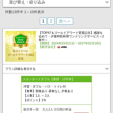
並び替え・絞り込み
件数13件中 1～10件表示
1
2
次へ＞
【TOP47＆ゴールドアワード受賞記念】感謝を
込めて・夕食時乾杯用ワンドリンクサービス＜2
食付＞
【期間】 2024年03月21日 ~ 2027年02月28日
【航空会社】
プラン詳細を表示する
スタンダードダブル【禁煙・15平米】
洋室・ダブル・バス・トイレ付
【食事】朝食あり 昼食なし 夕食あり
【人数】1人 ～ 2人
【ポイント】1%
航空券＋宿 大人2人 /2日間の料金