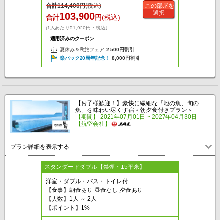
合計
114,400
円
(税込)
この部屋を
選択
103,900
合計
円
(税込)
(1人あたり51,950円・税込)
適用済みのクーポン
夏休み＆秋旅フェア
2,500円割引
楽パック20周年記念！
8,000円割引
【お子様歓迎！】豪快に繊細な「地の魚、旬の
魚」を味わい尽くす宿＜朝夕食付きプラン＞
【期間】 2021年07月01日 ~ 2027年04月30日
【航空会社】
プラン詳細を表示する
スタンダードダブル【禁煙・15平米】
洋室・ダブル・バス・トイレ付
【食事】朝食あり 昼食なし 夕食あり
【人数】1人 ～ 2人
【ポイント】1%