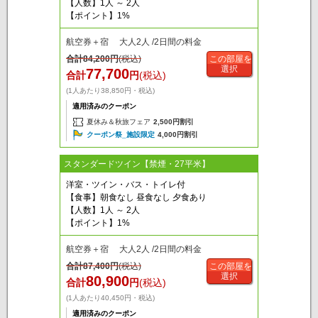
【人数】1人 ～ 2人
【ポイント】1%
航空券＋宿 大人2人 /2日間の料金
合計
84,200
円
(税込)
この部屋を
選択
77,700
合計
円
(税込)
(1人あたり38,850円・税込)
適用済みのクーポン
夏休み＆秋旅フェア
2,500円割引
クーポン祭_施設限定
4,000円割引
スタンダードツイン【禁煙・27平米】
洋室・ツイン・バス・トイレ付
【食事】朝食なし 昼食なし 夕食あり
【人数】1人 ～ 2人
【ポイント】1%
航空券＋宿 大人2人 /2日間の料金
合計
87,400
円
(税込)
この部屋を
選択
80,900
合計
円
(税込)
(1人あたり40,450円・税込)
適用済みのクーポン