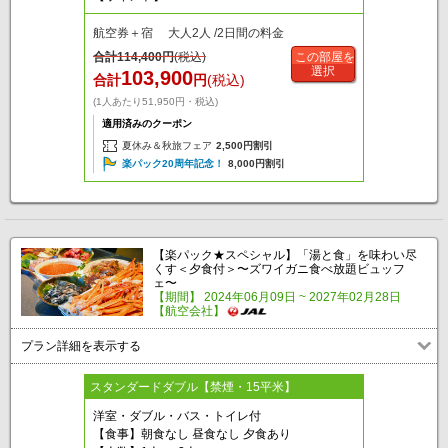
航空券＋宿 大人2人 /2日間の料金
合計
114,400
円
(税込)
この部屋を
選択
103,900
合計
円
(税込)
(1人あたり51,950円・税込)
適用済みのクーポン
夏休み＆秋旅フェア
2,500円割引
楽パック20周年記念！
8,000円割引
【楽パック★スペシャル】「湯と食」を味わい尽
くす＜夕食付＞〜ズワイガニ食べ放題ビュッフ
ェ〜
【期間】 2024年06月09日 ~ 2027年02月28日
【航空会社】
プラン詳細を表示する
スタンダードダブル【禁煙・15平米】
洋室・ダブル・バス・トイレ付
【食事】朝食なし 昼食なし 夕食あり