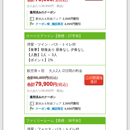
(1人あたり39,950円・税込)
適用済みのクーポン
夏休み＆秋旅フェア
2,500円割引
クーポン祭_施設限定
4,000円割引
スーペリアツイン【禁煙・27平米】
洋室・ツイン・バス・トイレ付
【食事】朝食あり 昼食なし 夕食なし
【人数】1人 ～ 3人
【ポイント】1%
航空券＋宿 大人2人 /2日間の料金
合計
86,400
円
(税込)
この部屋を
選択
79,900
合計
円
(税込)
(1人あたり39,950円・税込)
適用済みのクーポン
夏休み＆秋旅フェア
2,500円割引
クーポン祭_施設限定
4,000円割引
ファミリールーム【禁煙・36平米】
洋室・フォース・バス・トイレ付