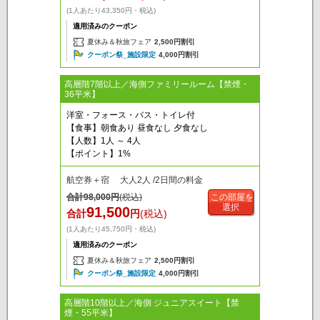
(1人あたり43,350円・税込)
適用済みのクーポン
夏休み＆秋旅フェア
2,500円割引
クーポン祭_施設限定
4,000円割引
高層階7階以上／海側ファミリールーム【禁煙・
36平米】
洋室・フォース・バス・トイレ付
【食事】朝食あり 昼食なし 夕食なし
【人数】1人 ～ 4人
【ポイント】1%
航空券＋宿 大人2人 /2日間の料金
合計
98,000
円
(税込)
この部屋を
選択
91,500
合計
円
(税込)
(1人あたり45,750円・税込)
適用済みのクーポン
夏休み＆秋旅フェア
2,500円割引
クーポン祭_施設限定
4,000円割引
高層階10階以上／海側 ジュニアスイート【禁
煙・55平米】