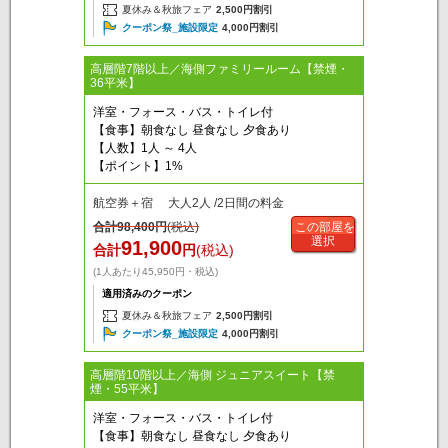
夏休み＆秋旅フェア
2,500円割引
クーポン祭_施設限定
4,000円割引
高層階7階以上／海側ファミリールーム【禁煙・
36平米】
洋室・フォース・バス・トイレ付
【食事】朝食なし 昼食なし 夕食あり
【人数】1人 ～ 4人
【ポイント】1%
航空券＋宿 大人2人 /2日間の料金
合計
98,400
円
(税込)
この部屋を
選択
91,900
合計
円
(税込)
(1人あたり45,950円・税込)
適用済みのクーポン
夏休み＆秋旅フェア
2,500円割引
クーポン祭_施設限定
4,000円割引
高層階10階以上／海側 ジュニアスイート【禁
煙・55平米】
洋室・フォース・バス・トイレ付
【食事】朝食なし 昼食なし 夕食あり