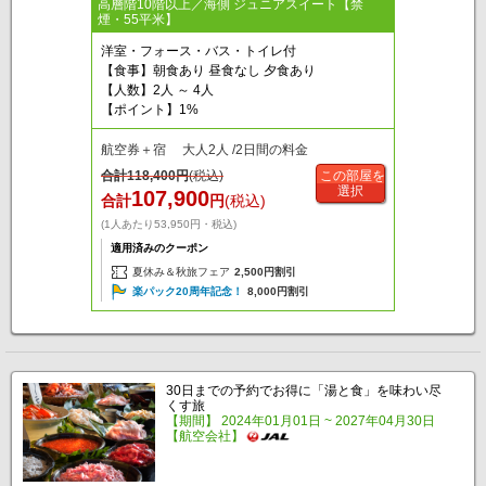
高層階10階以上／海側 ジュニアスイート【禁
煙・55平米】
洋室・フォース・バス・トイレ付
【食事】朝食あり 昼食なし 夕食あり
【人数】2人 ～ 4人
【ポイント】1%
航空券＋宿 大人2人 /2日間の料金
合計
118,400
円
(税込)
この部屋を
選択
107,900
合計
円
(税込)
(1人あたり53,950円・税込)
適用済みのクーポン
夏休み＆秋旅フェア
2,500円割引
楽パック20周年記念！
8,000円割引
30日までの予約でお得に「湯と食」を味わい尽
くす旅
【期間】 2024年01月01日 ~ 2027年04月30日
【航空会社】