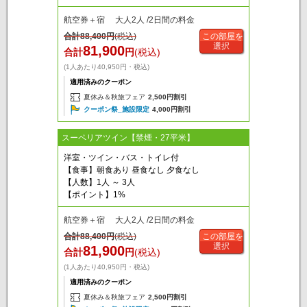
航空券＋宿 大人2人 /2日間の料金
合計
88,400
円
(税込)
この部屋を
選択
81,900
合計
円
(税込)
(1人あたり40,950円・税込)
適用済みのクーポン
夏休み＆秋旅フェア
2,500円割引
クーポン祭_施設限定
4,000円割引
スーペリアツイン【禁煙・27平米】
洋室・ツイン・バス・トイレ付
【食事】朝食あり 昼食なし 夕食なし
【人数】1人 ～ 3人
【ポイント】1%
航空券＋宿 大人2人 /2日間の料金
合計
88,400
円
(税込)
この部屋を
選択
81,900
合計
円
(税込)
(1人あたり40,950円・税込)
適用済みのクーポン
夏休み＆秋旅フェア
2,500円割引