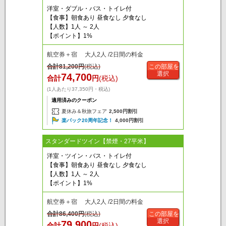
洋室・ダブル・バス・トイレ付
【食事】朝食あり 昼食なし 夕食なし
【人数】1人 ～ 2人
【ポイント】1%
航空券＋宿 大人2人 /2日間の料金
合計
81,200
円
(税込)
この部屋を
選択
74,700
合計
円
(税込)
(1人あたり37,350円・税込)
適用済みのクーポン
夏休み＆秋旅フェア
2,500円割引
楽パック20周年記念！
4,000円割引
スタンダードツイン【禁煙・27平米】
洋室・ツイン・バス・トイレ付
【食事】朝食あり 昼食なし 夕食なし
【人数】1人 ～ 2人
【ポイント】1%
航空券＋宿 大人2人 /2日間の料金
合計
86,400
円
(税込)
この部屋を
選択
79,900
合計
円
(税込)