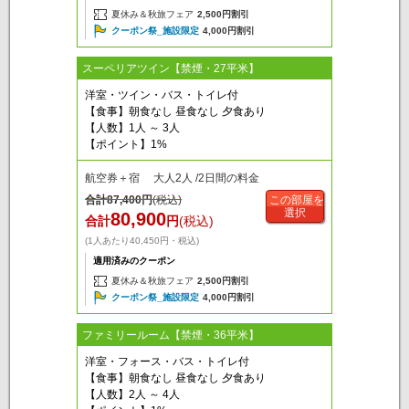
夏休み＆秋旅フェア
2,500円割引
クーポン祭_施設限定
4,000円割引
スーペリアツイン【禁煙・27平米】
洋室・ツイン・バス・トイレ付
【食事】朝食なし 昼食なし 夕食あり
【人数】1人 ～ 3人
【ポイント】1%
航空券＋宿 大人2人 /2日間の料金
合計
87,400
円
(税込)
この部屋を
選択
80,900
合計
円
(税込)
(1人あたり40,450円・税込)
適用済みのクーポン
夏休み＆秋旅フェア
2,500円割引
クーポン祭_施設限定
4,000円割引
ファミリールーム【禁煙・36平米】
洋室・フォース・バス・トイレ付
【食事】朝食なし 昼食なし 夕食あり
【人数】2人 ～ 4人