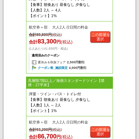
【食事】朝食あり 昼食なし 夕食なし
【人数】2人 ～ 4人
【ポイント】1%
航空券＋宿 大人2人 /2日間の料金
合計
89,800
円
(税込)
この部屋を
選択
83,300
合計
円
(税込)
(1人あたり41,650円・税込)
適用済みのクーポン
夏休み＆秋旅フェア
2,500円割引
クーポン祭_施設限定
4,000円割引
高層階7階以上／海側スタンダードツイン【禁
煙・27平米】
洋室・ツイン・バス・トイレ付
【食事】朝食あり 昼食なし 夕食なし
【人数】1人 ～ 2人
【ポイント】1%
航空券＋宿 大人2人 /2日間の料金
合計
93,200
円
(税込)
この部屋を
選択
86,700
合計
円
(税込)