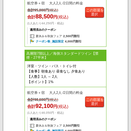
航空券＋宿 大人2人 /2日間の料金
合計
95,000
円
(税込)
この部屋を
選択
88,500
合計
円
(税込)
(1人あたり44,250円・税込)
適用済みのクーポン
夏休み＆秋旅フェア
2,500円割引
クーポン祭_施設限定
4,000円割引
高層階7階以上／海側スタンダードツイン【禁
煙・27平米】
洋室・ツイン・バス・トイレ付
【食事】朝食あり 昼食なし 夕食あり
【人数】1人 ～ 2人
【ポイント】1%
航空券＋宿 大人2人 /2日間の料金
合計
98,600
円
(税込)
この部屋を
選択
92,100
合計
円
(税込)
(1人あたり46,050円・税込)
適用済みのクーポン
夏休み＆秋旅フェア
2,500円割引
クーポン祭_施設限定
4,000円割引