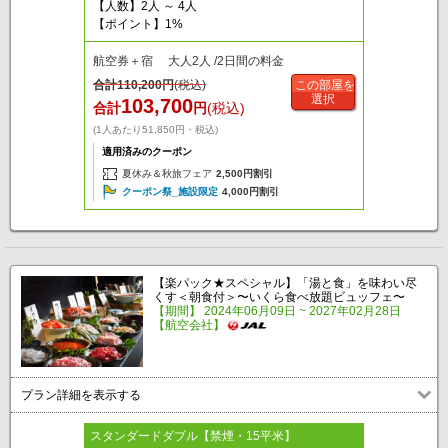
【人数】2人 ～ 4人
【ポイント】1%
航空券＋宿 大人2人 /2日間の料金
合計
110,200
円
(税込)
この部屋を
選択
103,700
合計
円
(税込)
(1人あたり51,850円・税込)
適用済みのクーポン
夏休み＆秋旅フェア
2,500円割引
クーポン祭_施設限定
4,000円割引
【楽パック★スペシャル】「湯と食」を味わい尽
くす＜朝食付＞〜いくら食べ放題ビュッフェ〜
【期間】 2024年06月09日 ~ 2027年02月28日
【航空会社】
プラン詳細を表示する
スタンダードダブル【禁煙・15平米】