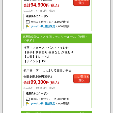
選択
94,900
合計
円
(税込)
(1人あたり47,450円・税込)
適用済みのクーポン
夏休み＆秋旅フェア
2,500円割引
クーポン祭_施設限定
4,000円割引
高層階7階以上／海側ファミリールーム【禁煙・
36平米】
洋室・フォース・バス・トイレ付
【食事】朝食あり 昼食なし 夕食あり
【人数】1人 ～ 4人
【ポイント】1%
航空券＋宿 大人2人 /2日間の料金
合計
105,800
円
(税込)
この部屋を
選択
99,300
合計
円
(税込)
(1人あたり49,650円・税込)
適用済みのクーポン
夏休み＆秋旅フェア
2,500円割引
クーポン祭_施設限定
4,000円割引