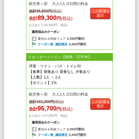
航空券＋宿 大人2人 /2日間の料金
合計
95,800
円
(税込)
この部屋を
選択
89,300
合計
円
(税込)
(1人あたり44,650円・税込)
適用済みのクーポン
夏休み＆秋旅フェア
2,500円割引
クーポン祭_施設限定
4,000円割引
スタンダードツイン【禁煙・27平米】
洋室・ツイン・バス・トイレ付
【食事】朝食あり 昼食なし 夕食あり
【人数】1人 ～ 2人
【ポイント】1%
航空券＋宿 大人2人 /2日間の料金
合計
102,200
円
(税込)
この部屋を
選択
95,700
合計
円
(税込)
(1人あたり47,850円・税込)
適用済みのクーポン
夏休み＆秋旅フェア
2,500円割引
クーポン祭_施設限定
4,000円割引