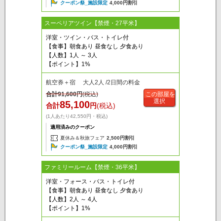
クーポン祭_施設限定
4,000円割引
スーペリアツイン【禁煙・27平米】
洋室・ツイン・バス・トイレ付
【食事】朝食あり 昼食なし 夕食あり
【人数】1人 ～ 3人
【ポイント】1%
航空券＋宿 大人2人 /2日間の料金
合計
91,600
円
(税込)
この部屋を
選択
85,100
合計
円
(税込)
(1人あたり42,550円・税込)
適用済みのクーポン
夏休み＆秋旅フェア
2,500円割引
クーポン祭_施設限定
4,000円割引
ファミリールーム【禁煙・36平米】
洋室・フォース・バス・トイレ付
【食事】朝食あり 昼食なし 夕食あり
【人数】2人 ～ 4人
【ポイント】1%