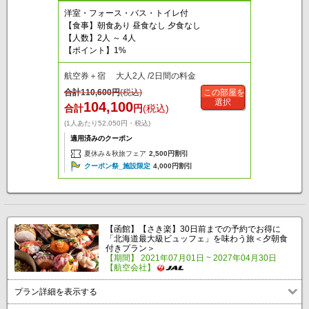
洋室・フォース・バス・トイレ付
【食事】朝食あり 昼食なし 夕食なし
【人数】2人 ～ 4人
【ポイント】1%
航空券＋宿 大人2人 /2日間の料金
合計
110,600
円
(税込)
この部屋を
選択
104,100
合計
円
(税込)
(1人あたり52,050円・税込)
適用済みのクーポン
夏休み＆秋旅フェア
2,500円割引
クーポン祭_施設限定
4,000円割引
【函館】【さき楽】30日前までの予約でお得に
「北海道最大級ビュッフェ」を味わう旅＜夕朝食
付きプラン＞
【期間】 2021年07月01日 ~ 2027年04月30日
【航空会社】
プラン詳細を表示する