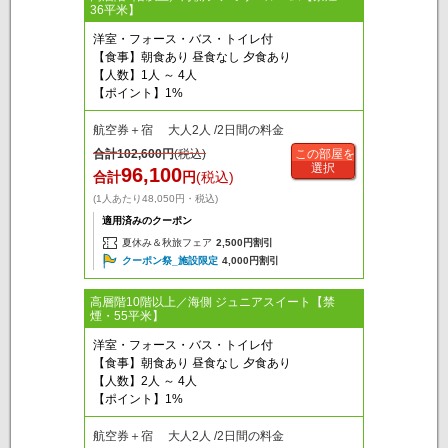
36平米】
洋室・フォース・バス・トイレ付
【食事】朝食あり 昼食なし 夕食あり
【人数】1人 ～ 4人
【ポイント】1%
航空券＋宿 大人2人 /2日間の料金
合計
102,600
円
(税込)
この部屋を
選択
96,100
合計
円
(税込)
(1人あたり48,050円・税込)
適用済みのクーポン
夏休み＆秋旅フェア
2,500円割引
クーポン祭_施設限定
4,000円割引
高層階10階以上／海側 ジュニアスイート【禁
煙・55平米】
洋室・フォース・バス・トイレ付
【食事】朝食あり 昼食なし 夕食あり
【人数】2人 ～ 4人
【ポイント】1%
航空券＋宿 大人2人 /2日間の料金