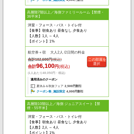
高層階7階以上／海側ファミリールーム【禁煙・
36平米】
洋室・フォース・バス・トイレ付
【食事】朝食あり 昼食なし 夕食あり
【人数】1人 ～ 4人
【ポイント】1%
航空券＋宿 大人2人 /2日間の料金
合計
102,600
円
(税込)
この部屋を
選択
96,100
合計
円
(税込)
(1人あたり48,050円・税込)
適用済みのクーポン
夏休み＆秋旅フェア
2,500円割引
クーポン祭_施設限定
4,000円割引
高層階10階以上／海側 ジュニアスイート【禁
煙・55平米】
洋室・フォース・バス・トイレ付
【食事】朝食あり 昼食なし 夕食あり
【人数】2人 ～ 4人
【ポイント】1%