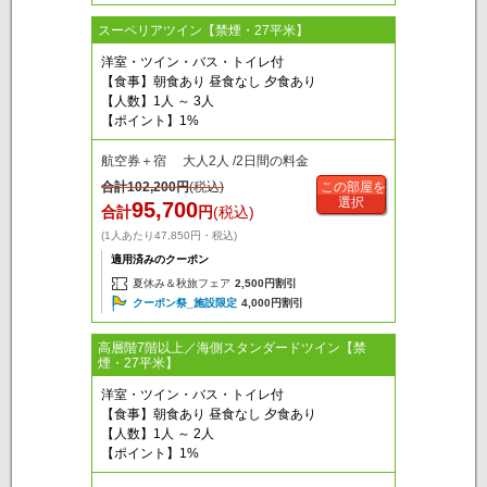
スーペリアツイン【禁煙・27平米】
洋室・ツイン・バス・トイレ付
【食事】朝食あり 昼食なし 夕食あり
【人数】1人 ～ 3人
【ポイント】1%
航空券＋宿 大人2人 /2日間の料金
合計
102,200
円
(税込)
この部屋を
選択
95,700
合計
円
(税込)
(1人あたり47,850円・税込)
適用済みのクーポン
夏休み＆秋旅フェア
2,500円割引
クーポン祭_施設限定
4,000円割引
高層階7階以上／海側スタンダードツイン【禁
煙・27平米】
洋室・ツイン・バス・トイレ付
【食事】朝食あり 昼食なし 夕食あり
【人数】1人 ～ 2人
【ポイント】1%