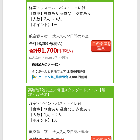
洋室・フォース・バス・トイレ付
【食事】朝食あり 昼食なし 夕食あり
【人数】2人 ～ 4人
【ポイント】1%
航空券＋宿 大人2人 /2日間の料金
合計
98,200
円
(税込)
この部屋を
選択
91,700
合計
円
(税込)
(1人あたり45,850円・税込)
適用済みのクーポン
夏休み＆秋旅フェア
2,500円割引
クーポン祭_施設限定
4,000円割引
高層階7階以上／海側スタンダードツイン【禁
煙・27平米】
洋室・ツイン・バス・トイレ付
【食事】朝食あり 昼食なし 夕食あり
【人数】1人 ～ 2人
【ポイント】1%
航空券＋宿 大人2人 /2日間の料金
合計
101,400
円
(税込)
この部屋を