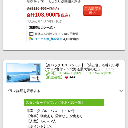
航空券＋宿 大人2人 /2日間の料金
合計
110,400
円
(税込)
この部屋を
選択
103,900
合計
円
(税込)
(1人あたり51,950円・税込)
適用済みのクーポン
夏休み＆秋旅フェア
2,500円割引
クーポン祭_施設限定
4,000円割引
【楽パック★スペシャル】「湯と食」を味わい尽
くす＜2食付＞〜北海道最大級のビュッフェ〜
【期間】 2024年06月09日 ~ 2027年02月28日
【航空会社】
プラン詳細を表示する
スタンダードダブル【禁煙・15平米】
洋室・ダブル・バス・トイレ付
【食事】朝食あり 昼食なし 夕食あり
【人数】1人 ～ 2人
【ポイント】1%