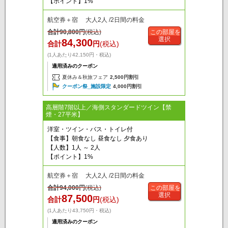
【ポイント】1%
航空券＋宿 大人2人 /2日間の料金
合計
90,800
円
(税込)
この部屋を
選択
84,300
合計
円
(税込)
(1人あたり42,150円・税込)
適用済みのクーポン
夏休み＆秋旅フェア
2,500円割引
クーポン祭_施設限定
4,000円割引
高層階7階以上／海側スタンダードツイン【禁
煙・27平米】
洋室・ツイン・バス・トイレ付
【食事】朝食なし 昼食なし 夕食あり
【人数】1人 ～ 2人
【ポイント】1%
航空券＋宿 大人2人 /2日間の料金
合計
94,000
円
(税込)
この部屋を
選択
87,500
合計
円
(税込)
(1人あたり43,750円・税込)
適用済みのクーポン