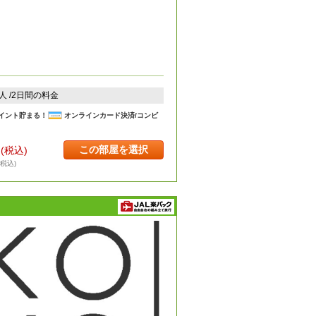
2人 /2日間の料金
イント貯まる！
オンラインカード決済/コンビ
この部屋を選択
円
(税込)
・税込)