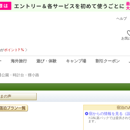
ヘルプ
お気
ー
海外旅行
遊び・体験
キャンプ場
割引クーポン
通公園・時計台・狸小路
まの声
宿泊の
宿からの情報を見る（
※JAL楽パックでは提供さ
ます。