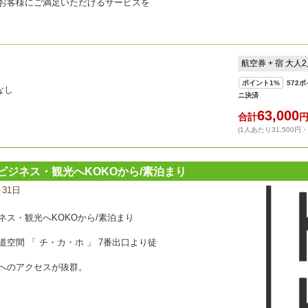
お客様にご満足いただけるサービスを
航空券 + 宿 大人
ポイント
1%
572
ポ
なし
ニ決済
63,000
合計
(1人あたり31,500円
ジネス・観光へKOKOから/素泊まり
月31日
宿
泊
プ
ス・観光へKOKOから/素泊まり
ラ
ン
空間 「 チ・カ・ホ 」 7番出口より徒
の
写
へのアクセスが抜群。
真