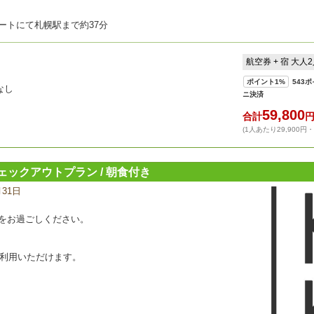
ートにて札幌駅まで約37分
航空券 + 宿 大人
ポイント
1%
543
ポ
なし
ニ決済
59,800
合計
(1人あたり29,900円
チェックアウトプラン / 朝食付き
月31日
宿
泊
プ
をお過ごしください。
ラ
ン
の
ご利用いただけます。
写
真