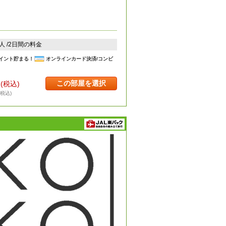
2人 /2日間の料金
イント貯まる！
オンラインカード決済/コンビ
この部屋を選択
円
(税込)
・税込)