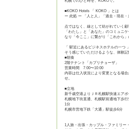
札幌でのひと時を、KOKOで。
■KOKO Hotels 「 KOKO 」とは
ー 此処 ー 「人と人」「過去・現在
点ではなく、線として紡がれていく顧
「わたし」と「あなた」のコミュニケ
なり「今ここ」に繋がり「これから」
「 駅近にあるビジネスホテルの一つ 」
そう感じていただけるような、体験記
■朝食
2階テナント「カプリチョーザ」
営業時間 7:00〜10:00
内容は仕入状況により変更となる場合
せ。
■立地
新千歳空港よりＪＲ札幌駅快速エアポ
札幌地下街直通、札幌駅前通地下歩行空
1分
札幌市営地下鉄「大通」駅徒歩6分
1人旅・出張・カップル・ファミリー