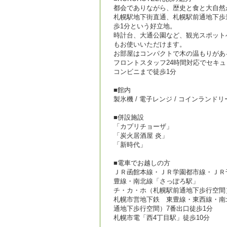
都会でありながら、歴史と食と大自然
札幌駅地下街直通、札幌駅前通地下歩道
歩1分という好立地。
時計台、大通公園など、観光スポット
もお使いいただけます。
お部屋はコンパクトで木の温もりがあ
フロントスタッフ24時間対応でセキ
コンビニまで徒歩1分
■館内
製氷機 / 電子レンジ / コインランドリー(
■併設施設
「カプリチョーザ」
「炭火居酒屋 炎」
「新時代」
■電車でお越しの方
ＪＲ函館本線・ＪＲ学園都市線・ＪＲ
豊線・南北線「さっぽろ駅」
チ・カ・ホ（札幌駅前通地下歩行空間
札幌市営地下鉄 東豊線・東西線・南
通地下歩行空間）7番出口徒歩1分
札幌市電「西4丁目駅」徒歩10分