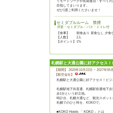
リモートワークや長期連泊・すべての
目指してまいります。
ぜひ1度ご利用くださいませ！
セミダブルルーム 禁煙
洋室・セミダブル・バス・トイレ付
【食事】
朝食あり 昼食なし 夕食
【人数】
2人
【ポイント】
1%
札幌駅と大通公園に好アクセス！ビ
【期間】 2020年10月22日 ~ 2027年05
【航空会社】
札幌駅と大通公園に好アクセス！ビジネ
札幌駅地下街直通、札幌駅前通地下歩道
歩1分という好立地。
時計台、札幌大通など、観光スポット
札幌でのひと時を、KOKOで。
■KOKO Hotels 「 KOKO 」とは