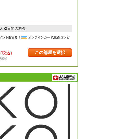
2人 /2日間の料金
イント貯まる！
オンラインカード決済/コンビ
この部屋を選択
円
(税込)
・税込)