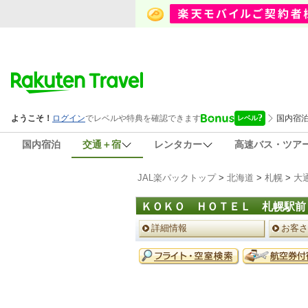
国内宿泊
交通＋宿
レンタカー
高速バス・ツア
JAL楽パックトップ
>
北海道
>
札幌
>
大
ＫＯＫＯ ＨＯＴＥＬ 札幌駅前
ペ
詳細情報
お客さ
ー
ジ
予
メ
約
ニ
メ
ュ
ニ
ー
ュ