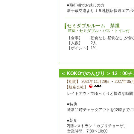
■飛行機でお越しの方
新千歳空港よりＪＲ札幌駅快速エアポ
セミダブルルーム 禁煙
洋室・セミダブル・バス・トイレ付
【食事】
朝食なし 昼食なし 夕食
【人数】
2人
【ポイント】
1%
＜ KOKOでのんびり ＞ 12：00
【期間】 2021年11月29日 ~ 2027年05
【航空会社】
レイトアウトでゆっくりと快適な時間
■特典
通常11時チェックアウトを12時まで
■朝食
2階レストラン「カプリチョーザ」
営業時間 7:00〜10:00