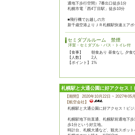
通地下歩行空間）7番出口徒歩1分
札幌市電「西4丁目駅」徒歩10分
■飛行機でお越しの方
新千歳空港よりＪＲ札幌駅快速エアポ
セミダブルルーム 禁煙
洋室・セミダブル・バス・トイレ付
【食事】
朝食あり 昼食なし 夕食
【人数】
2人
【ポイント】
1%
札幌駅と大通公園に好アクセス！ビ
【期間】 2020年10月22日 ~ 2027年05
【航空会社】
札幌駅と大通公園に好アクセス！ビジネ
札幌駅地下街直通、札幌駅前通地下歩道
歩1分という好立地。
時計台、札幌大通など、観光スポット