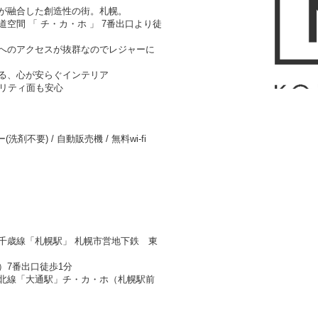
が融合した創造性の街。札幌。
空間 「 チ・カ・ホ 」 7番出口より徒
へのアクセスが抜群なのでレジャーに
る、心が安らぐインテリア
ュリティ面も安心
洗剤不要) / 自動販売機 / 無料wi-fi
千歳線「札幌駅」 札幌市営地下鉄 東
）7番出口徒歩1分
北線「大通駅」チ・カ・ホ（札幌駅前