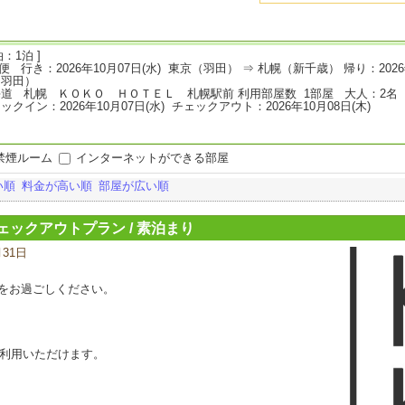
：1泊 ]
L便 行き：2026年10月07日(水) 東京（羽田） ⇒ 札幌（新千歳） 帰り：2026
（羽田）
道 札幌 ＫＯＫＯ ＨＯＴＥＬ 札幌駅前 利用部屋数 1部屋 大人：2名
ックイン：2026年10月07日(水) チェックアウト：2026年10月08日(木)
禁煙ルーム
インターネットができる部屋
い順
料金が高い順
部屋が広い順
チェックアウトプラン / 素泊まり
月31日
宿
泊
プ
をお過ごしください。
ラ
ン
の
写
ご利用いただけます。
真