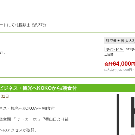
ートにて札幌駅まで約37分
航空券 + 宿 大人
ポイント
1%
581
ポ
なし
ニ決済
64,000
合計
(1人あたり32,000円
ジネス・観光へKOKOから/朝食付
月31日
宿
泊
プ
ス・観光へKOKOから/朝食付
ラ
ン
空間 「 チ・カ・ホ 」 7番出口より徒
の
写
へのアクセスが抜群。
真