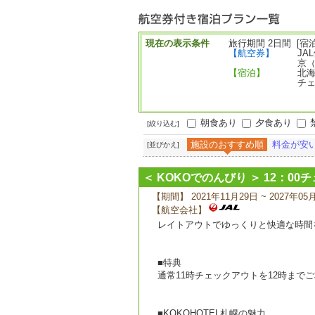
ー
現在の表示条件
旅行期間 2日間 [宿泊
【航空券】
JA
京
【宿泊】
北海
チェ
朝食あり
夕食あり
[絞り込む]
施設のおすすめ順
料金が安
[並びかえ]
＜ KOKOでのんびり ＞ 12：00
【期間】 2021年11月29日 ~ 2027年05
【航空会社】
レイトアウトでゆっくりと快適な時間
■特典
通常11時チェックアウトを12時まで
■KOKOHOTEL札幌の魅力