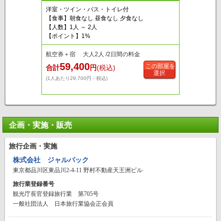
洋室・ツイン・バス・トイレ付
【食事】朝食なし 昼食なし 夕食なし
【人数】1人 ～ 2人
【ポイント】1%
航空券＋宿 大人2人 /2日間の料金
59,400
この部屋を
合計
円
(税込)
選択
(1人あたり29,700円・税込)
企画・実施・販売
旅行企画・実施
株式会社 ジャルパック
東京都品川区東品川2-4-11 野村不動産天王洲ビル
旅行業登録番号
観光庁長官登録旅行業 第705号
一般社団法人 日本旅行業協会正会員