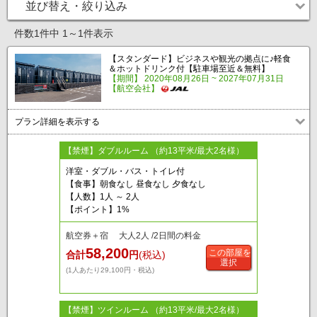
並び替え・絞り込み
件数1件中 1～1件表示
【スタンダード】ビジネスや観光の拠点に♪軽食
＆ホットドリンク付【駐車場至近＆無料】
【期間】 2020年08月26日 ~ 2027年07月31日
【航空会社】
プラン詳細を表示する
【禁煙】ダブルルーム （約13平米/最大2名様）
洋室・ダブル・バス・トイレ付
【食事】朝食なし 昼食なし 夕食なし
【人数】1人 ～ 2人
【ポイント】1%
航空券＋宿 大人2人 /2日間の料金
58,200
この部屋を
合計
円
(税込)
選択
(1人あたり29,100円・税込)
【禁煙】ツインルーム （約13平米/最大2名様）