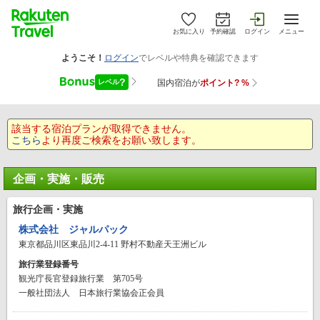
お気に入り
予約確認
ログイン
メニュー
該当する宿泊プランが取得できません。
こちら
より再度ご検索をお願い致します。
企画・実施・販売
旅行企画・実施
株式会社 ジャルパック
東京都品川区東品川2-4-11 野村不動産天王洲ビル
旅行業登録番号
観光庁長官登録旅行業 第705号
一般社団法人 日本旅行業協会正会員