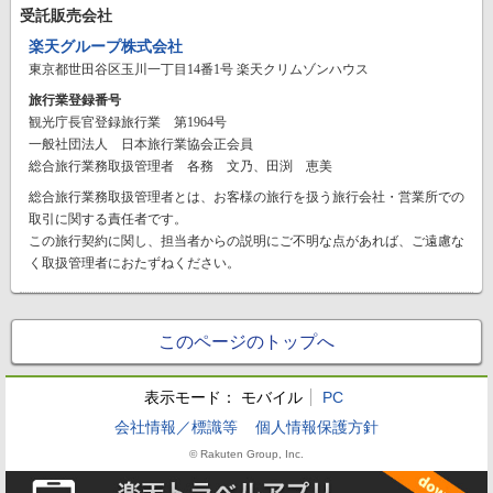
受託販売会社
楽天グループ株式会社
東京都世田谷区玉川一丁目14番1号 楽天クリムゾンハウス
旅行業登録番号
観光庁長官登録旅行業 第1964号
一般社団法人 日本旅行業協会正会員
総合旅行業務取扱管理者 各務 文乃、田渕 恵美
総合旅行業務取扱管理者とは、お客様の旅行を扱う旅行会社・営業所での
取引に関する責任者です。
この旅行契約に関し、担当者からの説明にご不明な点があれば、ご遠慮な
く取扱管理者におたずねください。
このページのトップへ
表示モード：
モバイル
PC
会社情報／標識等
個人情報保護方針
© Rakuten Group, Inc.