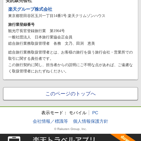
受託販売会社
楽天グループ株式会社
東京都世田谷区玉川一丁目14番1号 楽天クリムゾンハウス
旅行業登録番号
観光庁長官登録旅行業 第1964号
一般社団法人 日本旅行業協会正会員
総合旅行業務取扱管理者 各務 文乃、田渕 恵美
総合旅行業務取扱管理者とは、お客様の旅行を扱う旅行会社・営業所での
取引に関する責任者です。
この旅行契約に関し、担当者からの説明にご不明な点があれば、ご遠慮な
く取扱管理者におたずねください。
このページのトップへ
表示モード：
モバイル
PC
会社情報／標識等
個人情報保護方針
© Rakuten Group, Inc.