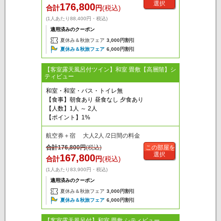
選択
176,800
合計
円
(税込)
(1人あたり88,400円・税込)
適用済みのクーポン
夏休み＆秋旅フェア
3,000円割引
夏休み＆秋旅フェア
6,000円割引
【客室露天風呂付ツイン】和室 畳敷【高層階】シ
ティビュー
和室・和室・バス・トイレ無
【食事】朝食あり 昼食なし 夕食あり
【人数】1人 ～ 2人
【ポイント】1%
航空券＋宿 大人2人 /2日間の料金
合計
176,800
円
(税込)
この部屋を
選択
167,800
合計
円
(税込)
(1人あたり83,900円・税込)
適用済みのクーポン
夏休み＆秋旅フェア
3,000円割引
夏休み＆秋旅フェア
6,000円割引
【客室露天風呂付】和室 畳敷 シティビュー