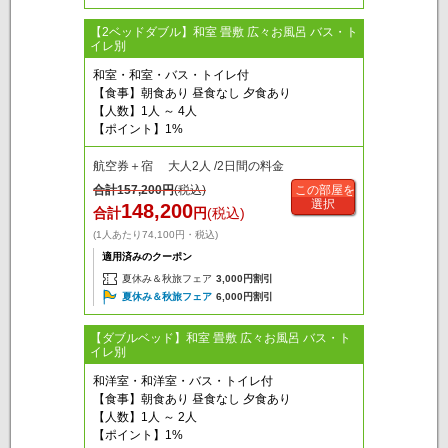
【2ベッドダブル】和室 畳敷 広々お風呂 バス・ト
イレ別
和室・和室・バス・トイレ付
【食事】朝食あり 昼食なし 夕食あり
【人数】1人 ～ 4人
【ポイント】1%
航空券＋宿 大人2人 /2日間の料金
合計
157,200
円
(税込)
この部屋を
選択
148,200
合計
円
(税込)
(1人あたり74,100円・税込)
適用済みのクーポン
夏休み＆秋旅フェア
3,000円割引
夏休み＆秋旅フェア
6,000円割引
【ダブルベッド】和室 畳敷 広々お風呂 バス・ト
イレ別
和洋室・和洋室・バス・トイレ付
【食事】朝食あり 昼食なし 夕食あり
【人数】1人 ～ 2人
【ポイント】1%