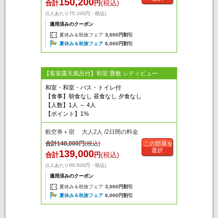
150,200
合計
円
(税込)
(1人あたり75,100円・税込)
適用済みのクーポン
夏休み＆秋旅フェア
3,000円割引
夏休み＆秋旅フェア
6,000円割引
【客室露天風呂付】和室 畳敷 シティビュー
和室・和室・バス・トイレ付
【食事】朝食なし 昼食なし 夕食なし
【人数】1人 ～ 4人
【ポイント】1%
航空券＋宿 大人2人 /2日間の料金
合計
148,000
円
(税込)
この部屋を
選択
139,000
合計
円
(税込)
(1人あたり69,500円・税込)
適用済みのクーポン
夏休み＆秋旅フェア
3,000円割引
夏休み＆秋旅フェア
6,000円割引