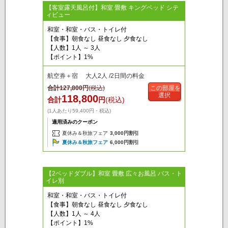
【客室露天風呂付】和室 畳敷 キングベッド シテ
ィビュー
和室・和室・バス・トイレ付
【食事】朝食なし 昼食なし 夕食なし
【人数】1人 ～ 3人
【ポイント】1%
航空券＋宿 大人2人 /2日間の料金
合計
127,800
円
(税込)
この部屋を
選択
118,800
合計
円
(税込)
(1人あたり59,400円・税込)
適用済みのクーポン
夏休み＆秋旅フェア
3,000円割引
夏休み＆秋旅フェア
6,000円割引
【2ベッドダブル】和室 畳敷 広々お風呂 バス・ト
イレ別
和室・和室・バス・トイレ付
【食事】朝食なし 昼食なし 夕食なし
【人数】1人 ～ 4人
【ポイント】1%