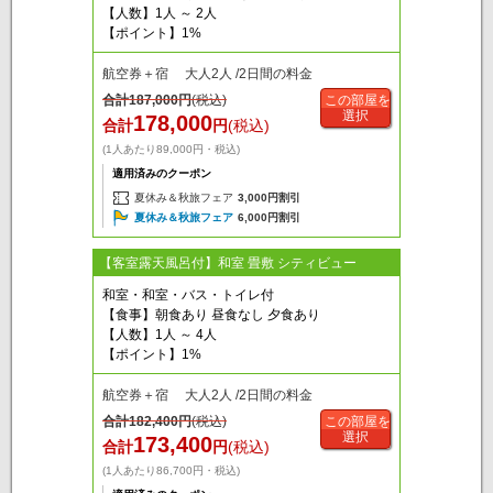
【人数】1人 ～ 2人
【ポイント】1%
航空券＋宿 大人2人 /2日間の料金
合計
187,000
円
(税込)
この部屋を
選択
178,000
合計
円
(税込)
(1人あたり89,000円・税込)
適用済みのクーポン
夏休み＆秋旅フェア
3,000円割引
夏休み＆秋旅フェア
6,000円割引
【客室露天風呂付】和室 畳敷 シティビュー
和室・和室・バス・トイレ付
【食事】朝食あり 昼食なし 夕食あり
【人数】1人 ～ 4人
【ポイント】1%
航空券＋宿 大人2人 /2日間の料金
合計
182,400
円
(税込)
この部屋を
選択
173,400
合計
円
(税込)
(1人あたり86,700円・税込)