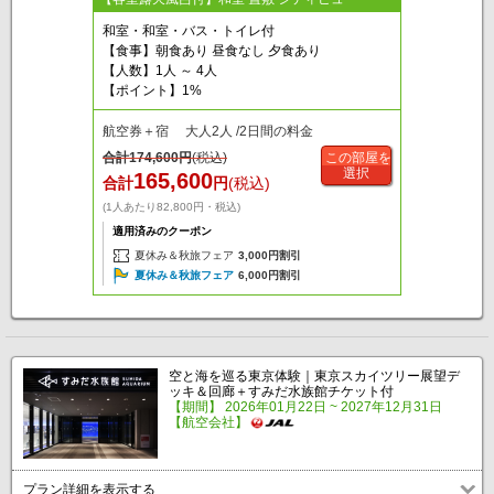
和室・和室・バス・トイレ付
【食事】朝食あり 昼食なし 夕食あり
【人数】1人 ～ 4人
【ポイント】1%
航空券＋宿 大人2人 /2日間の料金
合計
174,600
円
(税込)
この部屋を
選択
165,600
合計
円
(税込)
(1人あたり82,800円・税込)
適用済みのクーポン
夏休み＆秋旅フェア
3,000円割引
夏休み＆秋旅フェア
6,000円割引
空と海を巡る東京体験｜東京スカイツリー展望デ
ッキ＆回廊＋すみだ水族館チケット付
【期間】 2026年01月22日 ~ 2027年12月31日
【航空会社】
プラン詳細を表示する