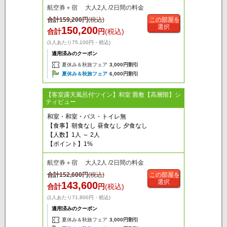
航空券＋宿 大人2人 /2日間の料金
合計
159,200
円
(税込)
この部屋を
選択
150,200
合計
円
(税込)
(1人あたり75,100円・税込)
適用済みのクーポン
夏休み＆秋旅フェア
3,000円割引
夏休み＆秋旅フェア
6,000円割引
【客室露天風呂付ツイン】和室 畳敷【高層階】シ
ティビュー
和室・和室・バス・トイレ無
【食事】朝食なし 昼食なし 夕食なし
【人数】1人 ～ 2人
【ポイント】1%
航空券＋宿 大人2人 /2日間の料金
合計
152,600
円
(税込)
この部屋を
選択
143,600
合計
円
(税込)
(1人あたり71,800円・税込)
適用済みのクーポン
夏休み＆秋旅フェア
3,000円割引