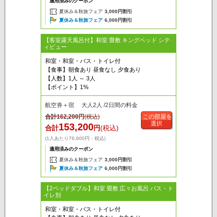
適用済みのクーポン
夏休み＆秋旅フェア
3,000円割引
夏休み＆秋旅フェア
6,000円割引
【客室露天風呂付】和室 畳敷 キングベッド シテ
ィビュー
和室・和室・バス・トイレ付
【食事】朝食あり 昼食なし 夕食あり
【人数】1人 ～ 3人
【ポイント】1%
航空券＋宿 大人2人 /2日間の料金
合計
162,200
円
(税込)
この部屋を
選択
153,200
合計
円
(税込)
(1人あたり76,600円・税込)
適用済みのクーポン
夏休み＆秋旅フェア
3,000円割引
夏休み＆秋旅フェア
6,000円割引
【2ベッドダブル】和室 畳敷 広々お風呂 バス・ト
イレ別
和室・和室・バス・トイレ付