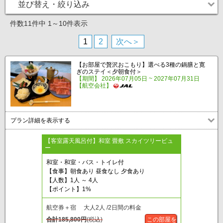
並び替え・絞り込み
件数11件中 1～10件表示
1
2
次へ＞
【お部屋で贅沢おこもり】選べる3種の鍋膳と寛
ぎのステイ＜夕朝食付＞
【期間】 2026年07月05日 ~ 2027年07月31日
【航空会社】
プラン詳細を表示する
【客室露天風呂付】和室 畳敷 スカイツリービュ
ー
和室・和室・バス・トイレ付
【食事】朝食あり 昼食なし 夕食あり
【人数】1人 ～ 4人
【ポイント】1%
航空券＋宿 大人2人 /2日間の料金
合計
185,800
円
(税込)
この部屋を