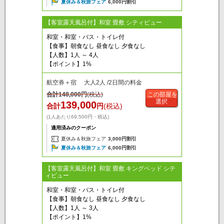
夏休み＆秋旅フェア
6,000円割引
【客室露天風呂付】和室 畳敷 シティビュー
和室・和室・バス・トイレ付
【食事】朝食なし 昼食なし 夕食なし
【人数】1人 ～ 4人
【ポイント】1%
航空券＋宿 大人2人 /2日間の料金
合計
148,000
円
(税込)
この部屋を
選択
139,000
合計
円
(税込)
(1人あたり69,500円・税込)
適用済みのクーポン
夏休み＆秋旅フェア
3,000円割引
夏休み＆秋旅フェア
6,000円割引
【客室露天風呂付】和室 畳敷 キングベッド シテ
ィビュー
和室・和室・バス・トイレ付
【食事】朝食なし 昼食なし 夕食なし
【人数】1人 ～ 3人
【ポイント】1%