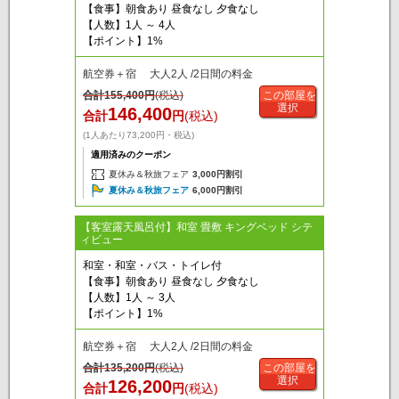
【食事】朝食あり 昼食なし 夕食なし
【人数】1人 ～ 4人
【ポイント】1%
航空券＋宿 大人2人 /2日間の料金
合計
155,400
円
(税込)
この部屋を
選択
146,400
合計
円
(税込)
(1人あたり73,200円・税込)
適用済みのクーポン
夏休み＆秋旅フェア
3,000円割引
夏休み＆秋旅フェア
6,000円割引
【客室露天風呂付】和室 畳敷 キングベッド シテ
ィビュー
和室・和室・バス・トイレ付
【食事】朝食あり 昼食なし 夕食なし
【人数】1人 ～ 3人
【ポイント】1%
航空券＋宿 大人2人 /2日間の料金
合計
135,200
円
(税込)
この部屋を
選択
126,200
合計
円
(税込)