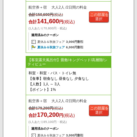
航空券＋宿 大人2人 /2日間の料金
合計
150,600
円
(税込)
この部屋を
選択
141,600
合計
円
(税込)
(1人あたり70,800円・税込)
適用済みのクーポン
夏休み＆秋旅フェア
3,000円割引
夏休み＆秋旅フェア
6,000円割引
【客室露天風呂付】畳敷/キングベッド/高層階/シ
ティビュー
和室・和室・バス・トイレ無
【食事】朝食なし 昼食なし 夕食なし
【人数】1人 ～ 3人
【ポイント】1%
航空券＋宿 大人2人 /2日間の料金
合計
179,200
円
(税込)
この部屋を
選択
170,200
合計
円
(税込)
(1人あたり85,100円・税込)
適用済みのクーポン
夏休み＆秋旅フェア
3,000円割引