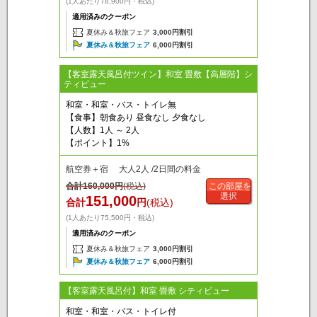
(1人あたり78,900円・税込)
適用済みのクーポン
夏休み＆秋旅フェア
3,000円割引
夏休み＆秋旅フェア
6,000円割引
【客室露天風呂付ツイン】和室 畳敷【高層階】シ
ティビュー
和室・和室・バス・トイレ無
【食事】朝食あり 昼食なし 夕食なし
【人数】1人 ～ 2人
【ポイント】1%
航空券＋宿 大人2人 /2日間の料金
合計
160,000
円
(税込)
この部屋を
選択
151,000
合計
円
(税込)
(1人あたり75,500円・税込)
適用済みのクーポン
夏休み＆秋旅フェア
3,000円割引
夏休み＆秋旅フェア
6,000円割引
【客室露天風呂付】和室 畳敷 シティビュー
和室・和室・バス・トイレ付