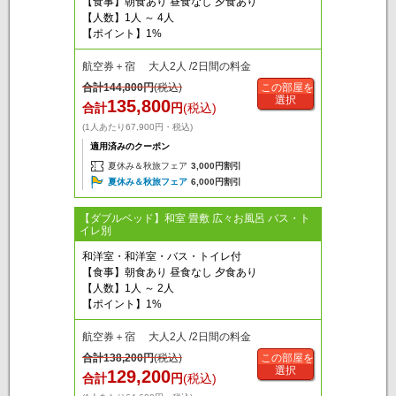
【食事】朝食あり 昼食なし 夕食あり
【人数】1人 ～ 4人
【ポイント】1%
航空券＋宿 大人2人 /2日間の料金
合計
144,800
円
(税込)
この部屋を
選択
135,800
合計
円
(税込)
(1人あたり67,900円・税込)
適用済みのクーポン
夏休み＆秋旅フェア
3,000円割引
夏休み＆秋旅フェア
6,000円割引
【ダブルベッド】和室 畳敷 広々お風呂 バス・ト
イレ別
和洋室・和洋室・バス・トイレ付
【食事】朝食あり 昼食なし 夕食あり
【人数】1人 ～ 2人
【ポイント】1%
航空券＋宿 大人2人 /2日間の料金
合計
138,200
円
(税込)
この部屋を
選択
129,200
合計
円
(税込)