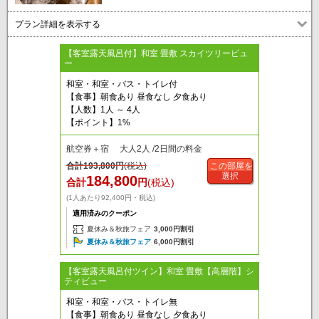
プラン詳細を表示する
【客室露天風呂付】和室 畳敷 スカイツリービュ
ー
和室・和室・バス・トイレ付
【食事】朝食あり 昼食なし 夕食あり
【人数】1人 ～ 4人
【ポイント】1%
航空券＋宿 大人2人 /2日間の料金
合計
193,800
円
(税込)
この部屋を
選択
184,800
合計
円
(税込)
(1人あたり92,400円・税込)
適用済みのクーポン
夏休み＆秋旅フェア
3,000円割引
夏休み＆秋旅フェア
6,000円割引
【客室露天風呂付ツイン】和室 畳敷【高層階】シ
ティビュー
和室・和室・バス・トイレ無
【食事】朝食あり 昼食なし 夕食あり