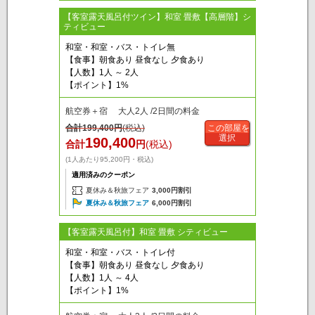
【客室露天風呂付ツイン】和室 畳敷【高層階】シ
ティビュー
和室・和室・バス・トイレ無
【食事】朝食あり 昼食なし 夕食あり
【人数】1人 ～ 2人
【ポイント】1%
航空券＋宿 大人2人 /2日間の料金
合計
199,400
円
(税込)
この部屋を
選択
190,400
合計
円
(税込)
(1人あたり95,200円・税込)
適用済みのクーポン
夏休み＆秋旅フェア
3,000円割引
夏休み＆秋旅フェア
6,000円割引
【客室露天風呂付】和室 畳敷 シティビュー
和室・和室・バス・トイレ付
【食事】朝食あり 昼食なし 夕食あり
【人数】1人 ～ 4人
【ポイント】1%