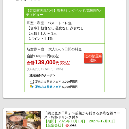
【客室露天風呂付】畳敷/キングベッド/高層階/シ
ティビュー
和室・和室・バス・トイレ無
【食事】朝食なし 昼食なし 夕食なし
【人数】1人 ～ 3人
【ポイント】1%
航空券＋宿 大人2人 /2日間の料金
合計
148,000
円
(税込)
この部屋を
選択
139,000
合計
円
(税込)
(1人あたり69,500円・税込)
適用済みのクーポン
夏休み＆秋旅フェア
3,000円割引
夏休み＆秋旅フェア
6,000円割引
「鍋と寛ぎ日和」〜前菜から始まる多彩な鍋コー
ス・乾杯ドリンク付き
【期間】 2025年11月18日 ~ 2027年12月31日
【航空会社】