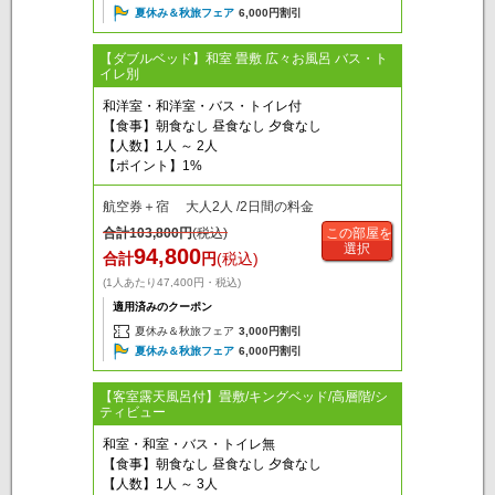
夏休み＆秋旅フェア
6,000円割引
【ダブルベッド】和室 畳敷 広々お風呂 バス・ト
イレ別
和洋室・和洋室・バス・トイレ付
【食事】朝食なし 昼食なし 夕食なし
【人数】1人 ～ 2人
【ポイント】1%
航空券＋宿 大人2人 /2日間の料金
合計
103,800
円
(税込)
この部屋を
選択
94,800
合計
円
(税込)
(1人あたり47,400円・税込)
適用済みのクーポン
夏休み＆秋旅フェア
3,000円割引
夏休み＆秋旅フェア
6,000円割引
【客室露天風呂付】畳敷/キングベッド/高層階/シ
ティビュー
和室・和室・バス・トイレ無
【食事】朝食なし 昼食なし 夕食なし
【人数】1人 ～ 3人