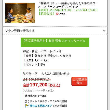
「饗宴鍋日和」〜前菜から楽しむ4種の鍋コー
ス・フリーフロードリンク付き
【期間】 2025年11月18日 ~ 2027年12月31日
【航空会社】
プラン詳細を表示する
【客室露天風呂付】和室 畳敷 スカイツリービュ
ー
和室・和室・バス・トイレ付
【食事】朝食あり 昼食なし 夕食あり
【人数】1人 ～ 4人
【ポイント】1%
航空券＋宿 大人2人 /2日間の料金
合計
206,200
円
(税込)
この部屋を
選択
197,200
合計
円
(税込)
(1人あたり98,600円・税込)
適用済みのクーポン
夏休み＆秋旅フェア
3,000円割引
夏休み＆秋旅フェア
6,000円割引