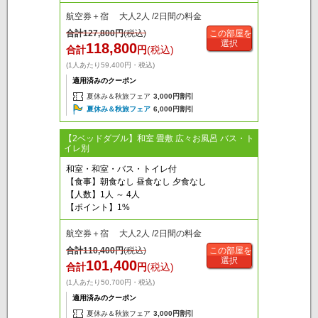
航空券＋宿 大人2人 /2日間の料金
合計
127,800
円
(税込)
この部屋を
選択
118,800
合計
円
(税込)
(1人あたり59,400円・税込)
適用済みのクーポン
夏休み＆秋旅フェア
3,000円割引
夏休み＆秋旅フェア
6,000円割引
【2ベッドダブル】和室 畳敷 広々お風呂 バス・ト
イレ別
和室・和室・バス・トイレ付
【食事】朝食なし 昼食なし 夕食なし
【人数】1人 ～ 4人
【ポイント】1%
航空券＋宿 大人2人 /2日間の料金
合計
110,400
円
(税込)
この部屋を
選択
101,400
合計
円
(税込)
(1人あたり50,700円・税込)
適用済みのクーポン
夏休み＆秋旅フェア
3,000円割引