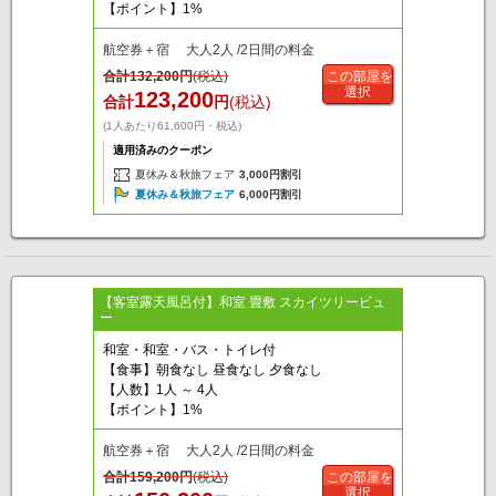
【ポイント】1%
航空券＋宿 大人2人 /2日間の料金
合計
132,200
円
(税込)
この部屋を
選択
123,200
合計
円
(税込)
(1人あたり61,600円・税込)
適用済みのクーポン
夏休み＆秋旅フェア
3,000円割引
夏休み＆秋旅フェア
6,000円割引
【客室露天風呂付】和室 畳敷 スカイツリービュ
ー
和室・和室・バス・トイレ付
【食事】朝食なし 昼食なし 夕食なし
【人数】1人 ～ 4人
【ポイント】1%
航空券＋宿 大人2人 /2日間の料金
合計
159,200
円
(税込)
この部屋を
選択