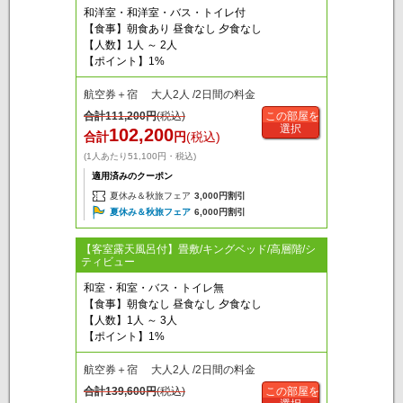
和洋室・和洋室・バス・トイレ付
【食事】朝食あり 昼食なし 夕食なし
【人数】1人 ～ 2人
【ポイント】1%
航空券＋宿 大人2人 /2日間の料金
合計
111,200
円
(税込)
この部屋を
選択
102,200
合計
円
(税込)
(1人あたり51,100円・税込)
適用済みのクーポン
夏休み＆秋旅フェア
3,000円割引
夏休み＆秋旅フェア
6,000円割引
【客室露天風呂付】畳敷/キングベッド/高層階/シ
ティビュー
和室・和室・バス・トイレ無
【食事】朝食なし 昼食なし 夕食なし
【人数】1人 ～ 3人
【ポイント】1%
航空券＋宿 大人2人 /2日間の料金
合計
139,600
円
(税込)
この部屋を