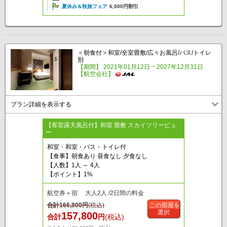
夏休み＆秋旅フェア
6,000円割引
＜朝食付＞和室/全室畳敷/広々お風呂/バス/トイレ
別
【期間】 2021年01月12日 ~ 2027年12月31日
【航空会社】
プラン詳細を表示する
【客室露天風呂付】和室 畳敷 スカイツリービュ
ー
和室・和室・バス・トイレ付
【食事】朝食あり 昼食なし 夕食なし
【人数】1人 ～ 4人
【ポイント】1%
航空券＋宿 大人2人 /2日間の料金
合計
166,800
円
(税込)
この部屋を
選択
157,800
合計
円
(税込)