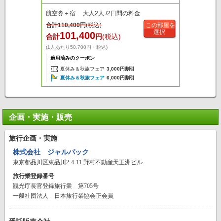
航空券＋宿 大人2人 /2日間の料金
合計
110,400
円
(税込)
この部屋を
選択
101,400
合計
円
(税込)
(1人あたり50,700円・税込)
適用済みのクーポン
夏休み＆秋旅フェア
3,000円割引
夏休み＆秋旅フェア
6,000円割引
企画・実施・販売
旅行企画・実施
株式会社 ジャルパック
東京都品川区東品川2-4-11 野村不動産天王洲ビル
旅行業登録番号
観光庁長官登録旅行業 第705号
一般社団法人 日本旅行業協会正会員