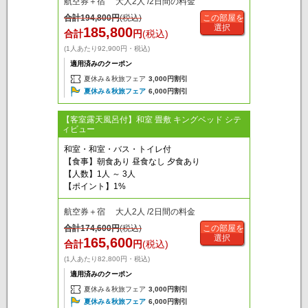
航空券＋宿 大人2人 /2日間の料金
合計
194,800
円
(税込)
この部屋を
選択
185,800
合計
円
(税込)
(1人あたり92,900円・税込)
適用済みのクーポン
夏休み＆秋旅フェア
3,000円割引
夏休み＆秋旅フェア
6,000円割引
【客室露天風呂付】和室 畳敷 キングベッド シテ
ィビュー
和室・和室・バス・トイレ付
【食事】朝食あり 昼食なし 夕食あり
【人数】1人 ～ 3人
【ポイント】1%
航空券＋宿 大人2人 /2日間の料金
合計
174,600
円
(税込)
この部屋を
選択
165,600
合計
円
(税込)
(1人あたり82,800円・税込)
適用済みのクーポン
夏休み＆秋旅フェア
3,000円割引
夏休み＆秋旅フェア
6,000円割引