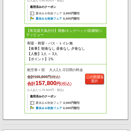
(1人あたり64,600円・税込)
適用済みのクーポン
夏休み＆秋旅フェア
3,000円割引
夏休み＆秋旅フェア
6,000円割引
【客室露天風呂付】畳敷/キングベッド/高層階/シ
ティビュー
和室・和室・バス・トイレ無
【食事】朝食なし 昼食なし 夕食なし
【人数】1人 ～ 3人
【ポイント】1%
航空券＋宿 大人2人 /2日間の料金
合計
166,800
円
(税込)
この部屋を
選択
157,800
合計
円
(税込)
(1人あたり78,900円・税込)
適用済みのクーポン
夏休み＆秋旅フェア
3,000円割引
夏休み＆秋旅フェア
6,000円割引