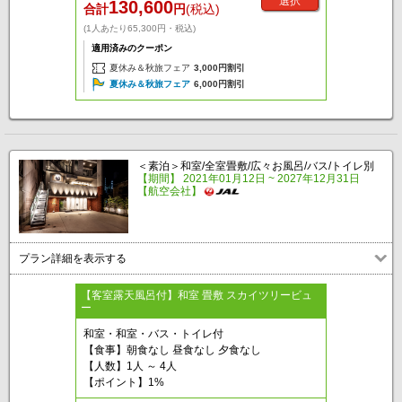
選択
130,600
合計
円
(税込)
(1人あたり65,300円・税込)
適用済みのクーポン
夏休み＆秋旅フェア
3,000円割引
夏休み＆秋旅フェア
6,000円割引
＜素泊＞和室/全室畳敷/広々お風呂/バス/トイレ別
【期間】 2021年01月12日 ~ 2027年12月31日
【航空会社】
プラン詳細を表示する
【客室露天風呂付】和室 畳敷 スカイツリービュ
ー
和室・和室・バス・トイレ付
【食事】朝食なし 昼食なし 夕食なし
【人数】1人 ～ 4人
【ポイント】1%