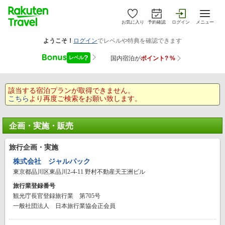
お気に入り
予約確認
ログイン
メニュー
該当する宿泊プランが取得できません。
こちら
より再度ご検索をお願い致します。
企画・実施・販売
旅行企画・実施
株式会社 ジャルパック
東京都品川区東品川2-4-11 野村不動産天王洲ビル
旅行業登録番号
観光庁長官登録旅行業 第705号
一般社団法人 日本旅行業協会正会員