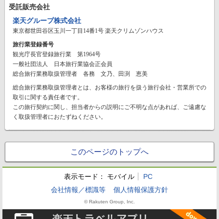
受託販売会社
楽天グループ株式会社
東京都世田谷区玉川一丁目14番1号 楽天クリムゾンハウス
旅行業登録番号
観光庁長官登録旅行業 第1964号
一般社団法人 日本旅行業協会正会員
総合旅行業務取扱管理者 各務 文乃、田渕 恵美
総合旅行業務取扱管理者とは、お客様の旅行を扱う旅行会社・営業所での
取引に関する責任者です。
この旅行契約に関し、担当者からの説明にご不明な点があれば、ご遠慮な
く取扱管理者におたずねください。
このページのトップへ
表示モード：
モバイル
PC
会社情報／標識等
個人情報保護方針
© Rakuten Group, Inc.