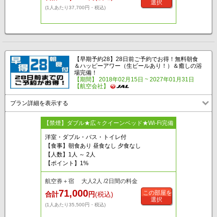
選択
(1人あたり37,700円・税込)
【早期予約28】28日前ご予約でお得！無料朝食
＆ハッピーアワー（生ビールあり！）＆癒しの浴
場完備！
【期間】 2018年02月15日 ~ 2027年01月31日
【航空会社】
プラン詳細を表示する
【禁煙】ダブル★広々クイーンベッド★Wi-Fi完備
洋室・ダブル・バス・トイレ付
【食事】朝食あり 昼食なし 夕食なし
【人数】1人 ～ 2人
【ポイント】1%
航空券＋宿 大人2人 /2日間の料金
71,000
この部屋を
合計
円
(税込)
選択
(1人あたり35,500円・税込)