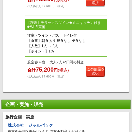
選択
(1人あたり37,600円・税込)
【喫煙】デラックスツイン★ミニキッチン付き
★Wi-Fi完備
洋室・ツイン・バス・トイレ付
【食事】朝食あり 昼食なし 夕食なし
【人数】1人 ～ 2人
【ポイント】1%
航空券＋宿 大人2人 /2日間の料金
75,200
この部屋を
合計
円
(税込)
選択
(1人あたり37,600円・税込)
企画・実施・販売
旅行企画・実施
株式会社 ジャルパック
東京都品川区東品川2-4-11 野村不動産天王洲ビル