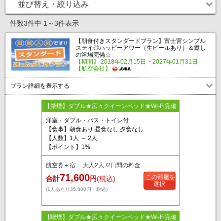
並び替え・絞り込み
件数3件中 1～3件表示
【朝食付きスタンダードプラン】富士宮シンプル
ステイ◎ハッピーアワー（生ビールあり）＆癒し
の浴場完備☆
【期間】 2018年02月15日 ~ 2027年01月31日
【航空会社】
プラン詳細を表示する
【禁煙】ダブル★広々クイーンベッド★Wi-Fi完備
洋室・ダブル・バス・トイレ付
【食事】朝食あり 昼食なし 夕食なし
【人数】1人 ～ 2人
【ポイント】1%
航空券＋宿 大人2人 /2日間の料金
71,600
この部屋を
合計
円
(税込)
選択
(1人あたり35,800円・税込)
【喫煙】ダブル★広々クイーンベッド★Wi-Fi完備