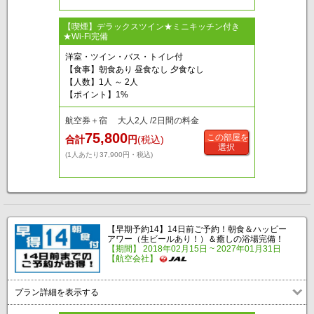
【喫煙】デラックスツイン★ミニキッチン付き
★Wi-Fi完備
洋室・ツイン・バス・トイレ付
【食事】朝食あり 昼食なし 夕食なし
【人数】1人 ～ 2人
【ポイント】1%
航空券＋宿 大人2人 /2日間の料金
75,800
この部屋を
合計
円
(税込)
選択
(1人あたり37,900円・税込)
【早期予約14】14日前ご予約！朝食＆ハッピー
アワー（生ビールあり！）＆癒しの浴場完備！
【期間】 2018年02月15日 ~ 2027年01月31日
【航空会社】
プラン詳細を表示する