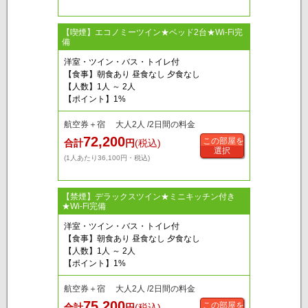
【喫煙】エコノミーツイン★ベッド2台★Wi-Fi完
備
洋室・ツイン・バス・トイレ付
【食事】朝食あり 昼食なし 夕食なし
【人数】1人 ～ 2人
【ポイント】1%
航空券＋宿 大人2人 /2日間の料金
72,200
この部屋を
合計
円
(税込)
選択
(1人あたり36,100円・税込)
【禁煙】デラックスツイン★ミニキッチン付き
★Wi-Fi完備
洋室・ツイン・バス・トイレ付
【食事】朝食あり 昼食なし 夕食なし
【人数】1人 ～ 2人
【ポイント】1%
航空券＋宿 大人2人 /2日間の料金
75,200
この部屋を
合計
円
(税込)