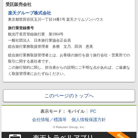
受託販売会社
楽天グループ株式会社
東京都世田谷区玉川一丁目14番1号 楽天クリムゾンハウス
旅行業登録番号
観光庁長官登録旅行業 第1964号
一般社団法人 日本旅行業協会正会員
総合旅行業務取扱管理者 各務 文乃、田渕 恵美
総合旅行業務取扱管理者とは、お客様の旅行を扱う旅行会社・営業所での
取引に関する責任者です。
この旅行契約に関し、担当者からの説明にご不明な点があれば、ご遠慮な
く取扱管理者におたずねください。
このページのトップへ
表示モード：
モバイル
PC
会社情報／標識等
個人情報保護方針
© Rakuten Group, Inc.