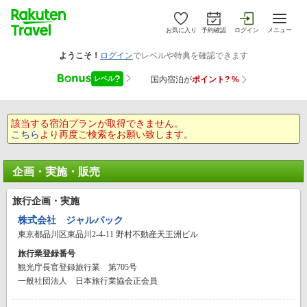
お気に入り
予約確認
ログイン
メニュー
該当する宿泊プランが取得できません。
こちら
より再度ご検索をお願い致します。
企画・実施・販売
旅行企画・実施
株式会社 ジャルパック
東京都品川区東品川2-4-11 野村不動産天王洲ビル
旅行業登録番号
観光庁長官登録旅行業 第705号
一般社団法人 日本旅行業協会正会員