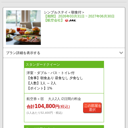
シンプルステイ＜朝食付＞
【期間】 2026年03月31日 ~ 2027年06月30日
【航空会社】
プラン詳細を表示する
スタンダードクイーン
洋室・ダブル・バス・トイレ付
【食事】朝食あり 昼食なし 夕食なし
【人数】1人 ～ 2人
【ポイント】1%
航空券＋宿 大人2人 /2日間の料金
104,800
この部屋を
合計
円
(税込)
選択
(1人あたり52,400円・税込)