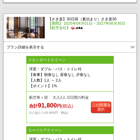
【さき楽】30日前（素泊まり）さき楽30
【期間】 2025年04月01日 ~ 2027年06月30日
【航空会社】
プラン詳細を表示する
スタンダードクイーン
洋室・ダブル・バス・トイレ付
【食事】朝食なし 昼食なし 夕食なし
【人数】1人 ～ 2人
【ポイント】1%
航空券＋宿 大人2人 /2日間の料金
91,800
この部屋を
合計
円
(税込)
選択
(1人あたり45,900円・税込)
スーペリアクイーン
洋室・ダブル・バス・トイレ付