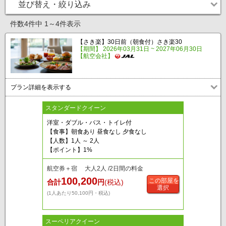
並び替え・絞り込み
件数4件中 1～4件表示
【さき楽】30日前（朝食付）さき楽30
【期間】 2026年03月31日 ~ 2027年06月30日
【航空会社】
プラン詳細を表示する
スタンダードクイーン
洋室・ダブル・バス・トイレ付
【食事】朝食あり 昼食なし 夕食なし
【人数】1人 ～ 2人
【ポイント】1%
航空券＋宿 大人2人 /2日間の料金
100,200
この部屋を
合計
円
(税込)
選択
(1人あたり50,100円・税込)
スーペリアクイーン