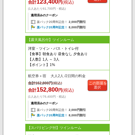
123,400
合計
円
(税込)
(1人あたり61,700円・税込)
適用済みのクーポン
楽パック20周年記念！
2,000円割引
楽パック20周年記念！
8,000円割引
【露天風呂付】ツインルーム
洋室・ツイン・バス・トイレ付
【食事】朝食あり 昼食なし 夕食あり
【人数】1人 ～ 3人
【ポイント】1%
航空券＋宿 大人2人 /2日間の料金
合計
162,800
円
(税込)
この部屋を
選択
152,800
合計
円
(税込)
(1人あたり76,400円・税込)
適用済みのクーポン
楽パック20周年記念！
2,000円割引
楽パック20周年記念！
8,000円割引
【スパリビング付】ツインルーム