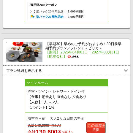
適用済みのクーポン
楽パック20周年記念！
2,000円割引
楽パック20周年記念！
8,000円割引
【早期30】早めのご予約がおすすめ！30日前早
期予約プラン／フレンチ＜ピリカ＞
【期間】 2026年04月01日 ~ 2027年03月31日
【航空会社】
プラン詳細を表示する
ツインルーム
洋室・ツイン・シャワー・トイレ付
【食事】朝食あり 昼食なし 夕食あり
【人数】1人 ～ 2人
【ポイント】1%
航空券＋宿 大人2人 /2日間の料金
合計
140,600
円
(税込)
この部屋を
選択
130,600
合計
円
(税込)