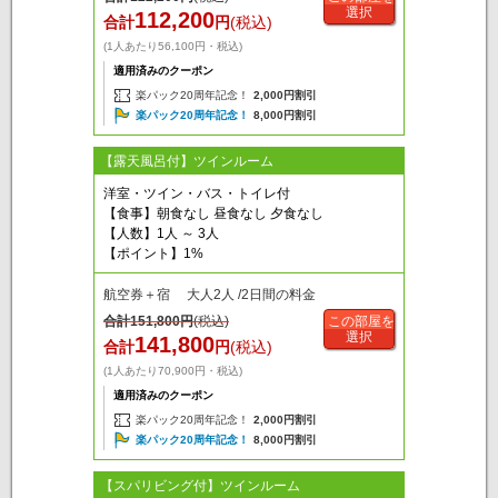
選択
112,200
合計
円
(税込)
(1人あたり56,100円・税込)
適用済みのクーポン
楽パック20周年記念！
2,000円割引
楽パック20周年記念！
8,000円割引
【露天風呂付】ツインルーム
洋室・ツイン・バス・トイレ付
【食事】朝食なし 昼食なし 夕食なし
【人数】1人 ～ 3人
【ポイント】1%
航空券＋宿 大人2人 /2日間の料金
合計
151,800
円
(税込)
この部屋を
選択
141,800
合計
円
(税込)
(1人あたり70,900円・税込)
適用済みのクーポン
楽パック20周年記念！
2,000円割引
楽パック20周年記念！
8,000円割引
【スパリビング付】ツインルーム