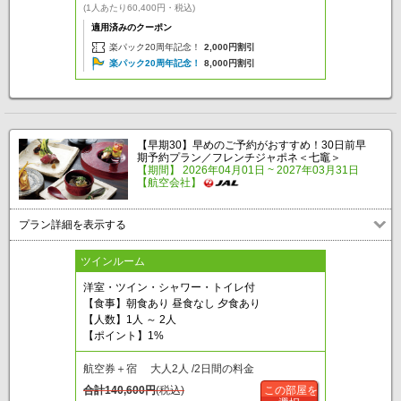
(1人あたり60,400円・税込)
適用済みのクーポン
楽パック20周年記念！
2,000円割引
楽パック20周年記念！
8,000円割引
【早期30】早めのご予約がおすすめ！30日前早
期予約プラン／フレンチジャポネ＜七竈＞
【期間】 2026年04月01日 ~ 2027年03月31日
【航空会社】
プラン詳細を表示する
ツインルーム
洋室・ツイン・シャワー・トイレ付
【食事】朝食あり 昼食なし 夕食あり
【人数】1人 ～ 2人
【ポイント】1%
航空券＋宿 大人2人 /2日間の料金
合計
140,600
円
(税込)
この部屋を