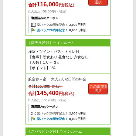
選択
116,000
合計
円
(税込)
(1人あたり58,000円・税込)
適用済みのクーポン
楽パック20周年記念！
2,000円割引
楽パック20周年記念！
8,000円割引
【露天風呂付】ツインルーム
洋室・ツイン・バス・トイレ付
【食事】朝食あり 昼食なし 夕食なし
【人数】1人 ～ 3人
【ポイント】1%
航空券＋宿 大人2人 /2日間の料金
合計
155,400
円
(税込)
この部屋を
選択
145,400
合計
円
(税込)
(1人あたり72,700円・税込)
適用済みのクーポン
楽パック20周年記念！
2,000円割引
楽パック20周年記念！
8,000円割引
【スパリビング付】ツインルーム