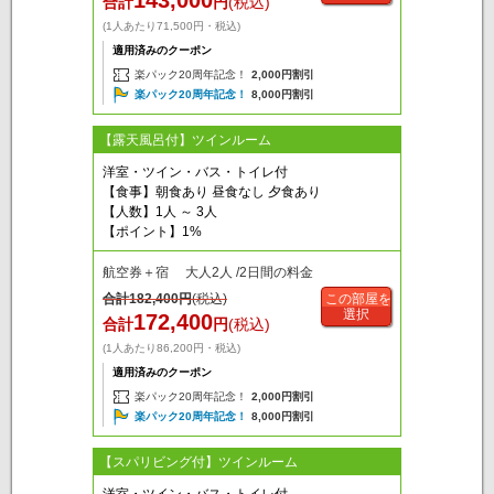
143,000
合計
円
(税込)
(1人あたり71,500円・税込)
適用済みのクーポン
楽パック20周年記念！
2,000円割引
楽パック20周年記念！
8,000円割引
【露天風呂付】ツインルーム
洋室・ツイン・バス・トイレ付
【食事】朝食あり 昼食なし 夕食あり
【人数】1人 ～ 3人
【ポイント】1%
航空券＋宿 大人2人 /2日間の料金
合計
182,400
円
(税込)
この部屋を
選択
172,400
合計
円
(税込)
(1人あたり86,200円・税込)
適用済みのクーポン
楽パック20周年記念！
2,000円割引
楽パック20周年記念！
8,000円割引
【スパリビング付】ツインルーム