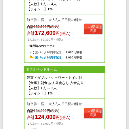
【人数】1人 ～ 4人
【ポイント】1%
航空券＋宿 大人2人 /2日間の料金
合計
182,600
円
(税込)
この部屋を
選択
172,600
合計
円
(税込)
(1人あたり86,300円・税込)
適用済みのクーポン
楽パック20周年記念！
2,000円割引
楽パック20周年記念！
8,000円割引
ダブルベッドルーム
洋室・ダブル・シャワー・トイレ付
【食事】朝食あり 昼食なし 夕食あり
【人数】1人 ～ 2人
【ポイント】1%
航空券＋宿 大人2人 /2日間の料金
合計
134,000
円
(税込)
この部屋を
選択
124,000
合計
円
(税込)
(1人あたり62,000円・税込)