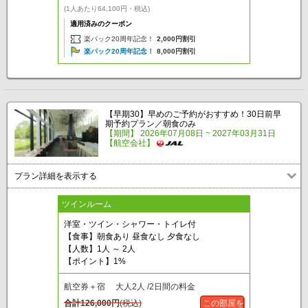
(1人あたり64,100円・税込)
適用済みのクーポン
楽パック20周年記念！
2,000円割引
楽パック20周年記念！
8,000円割引
【早期30】早めのご予約がおすすめ！30日前早
期予約プラン／朝食のみ
【期間】 2026年07月08日 ~ 2027年03月31日
【航空会社】
プラン詳細を表示する
ツインルーム
洋室・ツイン・シャワー・トイレ付
【食事】朝食あり 昼食なし 夕食なし
【人数】1人 ～ 2人
【ポイント】1%
航空券＋宿 大人2人 /2日間の料金
合計
126,000
円
(税込)
この部屋を