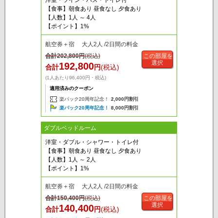
洋室・ツイン・バス・トイレ付
【食事】朝食あり 昼食なし 夕食あり
【人数】1人 ～ 4人
【ポイント】1%
航空券＋宿 大人2人 /2日間の料金
合計
202,800
円
(税込)
この部屋を
選択
192,800
合計
円
(税込)
(1人あたり96,400円・税込)
適用済みのクーポン
楽パック20周年記念！
2,000円割引
楽パック20周年記念！
8,000円割引
ダブルベッドルーム
洋室・ダブル・シャワー・トイレ付
【食事】朝食あり 昼食なし 夕食あり
【人数】1人 ～ 2人
【ポイント】1%
航空券＋宿 大人2人 /2日間の料金
合計
150,400
円
(税込)
この部屋を
選択
140,400
合計
円
(税込)