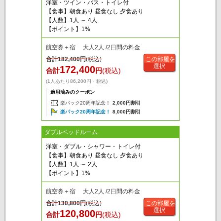
洋室・ツイン・バス・トイレ付
【食事】朝食あり 昼食なし 夕食あり
【人数】1人 ～ 4人
【ポイント】1%
航空券＋宿 大人2人 /2日間の料金
合計
182,400
円
(税込)
この部屋を
選択
172,400
合計
円
(税込)
(1人あたり86,200円・税込)
適用済みのクーポン
楽パック20周年記念！
2,000円割引
楽パック20周年記念！
8,000円割引
ダブルベッドルーム
洋室・ダブル・シャワー・トイレ付
【食事】朝食あり 昼食なし 夕食あり
【人数】1人 ～ 2人
【ポイント】1%
航空券＋宿 大人2人 /2日間の料金
合計
130,800
円
(税込)
この部屋を
選択
120,800
合計
円
(税込)