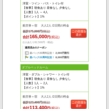
洋室・ツイン・バス・トイレ付
【食事】朝食あり 昼食なし 夕食なし
【人数】1人 ～ 4人
【ポイント】1%
航空券＋宿 大人2人 /2日間の料金
合計
175,000
円
(税込)
この部屋を
選択
165,000
合計
円
(税込)
(1人あたり82,500円・税込)
適用済みのクーポン
楽パック20周年記念！
2,000円割引
楽パック20周年記念！
8,000円割引
ダブルベッドルーム
洋室・ダブル・シャワー・トイレ付
【食事】朝食あり 昼食なし 夕食なし
【人数】1人 ～ 2人
【ポイント】1%
航空券＋宿 大人2人 /2日間の料金
合計
123,400
円
(税込)
この部屋を
選択
113,400
合計
円
(税込)