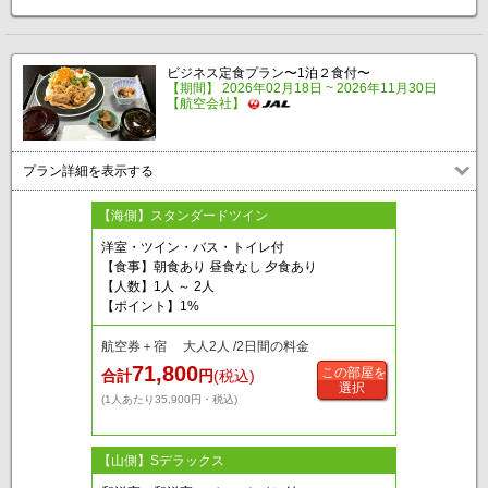
ビジネス定食プラン〜1泊２食付〜
【期間】 2026年02月18日 ~ 2026年11月30日
【航空会社】
プラン詳細を表示する
【海側】スタンダードツイン
洋室・ツイン・バス・トイレ付
【食事】朝食あり 昼食なし 夕食あり
【人数】1人 ～ 2人
【ポイント】1%
航空券＋宿 大人2人 /2日間の料金
71,800
この部屋を
合計
円
(税込)
選択
(1人あたり35,900円・税込)
【山側】Sデラックス