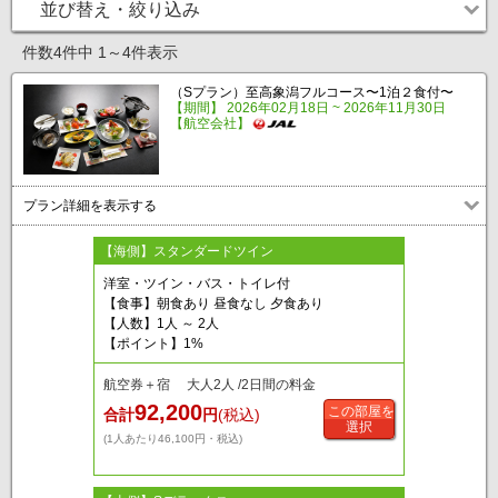
並び替え・絞り込み
件数4件中 1～4件表示
（Sプラン）至高象潟フルコース〜1泊２食付〜
【期間】 2026年02月18日 ~ 2026年11月30日
【航空会社】
プラン詳細を表示する
【海側】スタンダードツイン
洋室・ツイン・バス・トイレ付
【食事】朝食あり 昼食なし 夕食あり
【人数】1人 ～ 2人
【ポイント】1%
航空券＋宿 大人2人 /2日間の料金
92,200
この部屋を
合計
円
(税込)
選択
(1人あたり46,100円・税込)