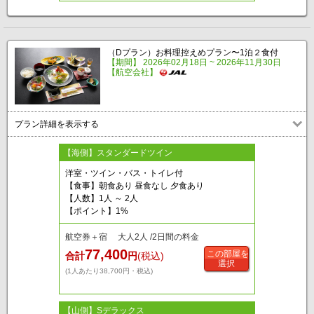
（Dプラン）お料理控えめプラン〜1泊２食付
【期間】 2026年02月18日 ~ 2026年11月30日
【航空会社】
プラン詳細を表示する
【海側】スタンダードツイン
洋室・ツイン・バス・トイレ付
【食事】朝食あり 昼食なし 夕食あり
【人数】1人 ～ 2人
【ポイント】1%
航空券＋宿 大人2人 /2日間の料金
77,400
この部屋を
合計
円
(税込)
選択
(1人あたり38,700円・税込)
【山側】Sデラックス