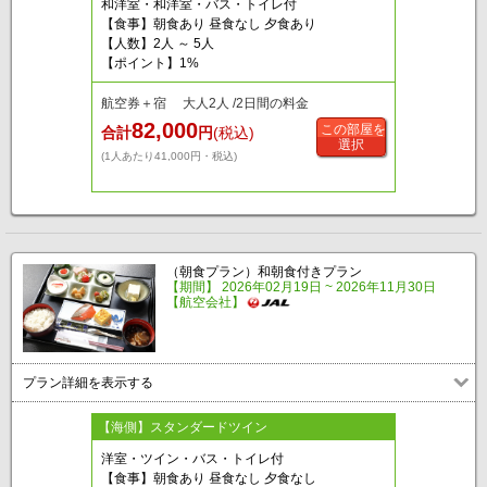
和洋室・和洋室・バス・トイレ付
【食事】朝食あり 昼食なし 夕食あり
【人数】2人 ～ 5人
【ポイント】1%
航空券＋宿 大人2人 /2日間の料金
82,000
この部屋を
合計
円
(税込)
選択
(1人あたり41,000円・税込)
（朝食プラン）和朝食付きプラン
【期間】 2026年02月19日 ~ 2026年11月30日
【航空会社】
プラン詳細を表示する
【海側】スタンダードツイン
洋室・ツイン・バス・トイレ付
【食事】朝食あり 昼食なし 夕食なし