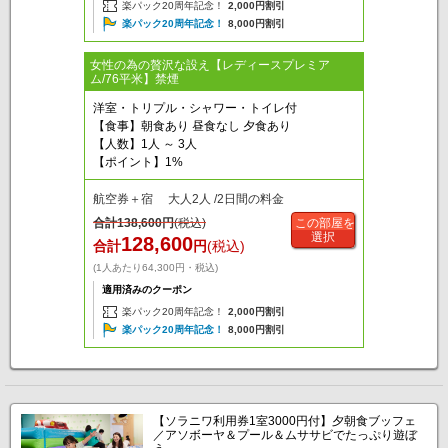
楽パック20周年記念！
2,000円割引
楽パック20周年記念！
8,000円割引
女性の為の贅沢な設え【レディースプレミア
ム/76平米】禁煙
洋室・トリプル・シャワー・トイレ付
【食事】朝食あり 昼食なし 夕食あり
【人数】1人 ～ 3人
【ポイント】1%
航空券＋宿 大人2人 /2日間の料金
合計
138,600
円
(税込)
この部屋を
選択
128,600
合計
円
(税込)
(1人あたり64,300円・税込)
適用済みのクーポン
楽パック20周年記念！
2,000円割引
楽パック20周年記念！
8,000円割引
【ソラニワ利用券1室3000円付】夕朝食ブッフェ
／アソボーヤ＆プール＆ムササビでたっぷり遊ぼ