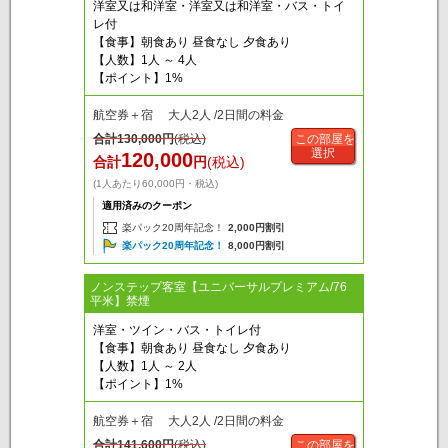
洋室又は和洋室・洋室又は和洋室・バス・トイ
レ付
【食事】朝食あり 昼食なし 夕食あり
【人数】1人 ～ 4人
【ポイント】1%
航空券＋宿 大人2人 /2日間の料金
合計
130,000
円
(税込)
この部屋を
選択
120,000
合計
円
(税込)
(1人あたり60,000円・税込)
適用済みのクーポン
楽パック20周年記念！
2,000円割引
楽パック20周年記念！
8,000円割引
ノンステップ客室【ユニバーサルプレミアム/76
平米】禁煙
洋室・ツイン・バス・トイレ付
【食事】朝食あり 昼食なし 夕食あり
【人数】1人 ～ 2人
【ポイント】1%
航空券＋宿 大人2人 /2日間の料金
合計
141,600
円
(税込)
この部屋を