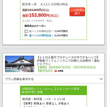
航空券＋宿 大人2人 /2日間の料金
合計
163,800
円
(税込)
この部屋を
選択
153,800
合計
円
(税込)
(1人あたり76,900円・税込)
適用済みのクーポン
楽パック20周年記念！
2,000円割引
楽パック20周年記念！
8,000円割引
【ととのえ親方プロデュースのサウナをハシゴ】
夕朝食ブッフェ／ソラニワ日帰り入浴券付！湯め
ぐりプラン
【期間】 2025年07月22日 ~ 2027年03月31日
【航空会社】
プラン詳細を表示する
10畳和室とツインルーム【スタンダード和洋
室/38平米】禁煙
和洋室・和洋室・バス・トイレ付
【食事】朝食あり 昼食なし 夕食あり