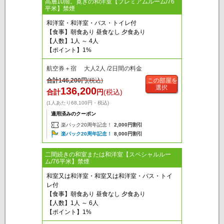
高層10階。寛ぎの和洋室【プレミアムルーム/76
平米】禁煙
和洋室・和洋室・バス・トイレ付
【食事】朝食あり 昼食なし 夕食あり
【人数】1人 ～ 4人
【ポイント】1%
航空券＋宿 大人2人 /2日間の料金
合計
146,200
円
(税込)
この部屋を
選択
136,200
合計
円
(税込)
(1人あたり68,100円・税込)
適用済みのクーポン
楽パック20周年記念！
2,000円割引
楽パック20周年記念！
8,000円割引
二間続きの和室または和洋室【スペシャルルー
ム/76平米】禁煙
和室又は和洋室・和室又は和洋室・バス・トイ
レ付
【食事】朝食あり 昼食なし 夕食あり
【人数】1人 ～ 6人
【ポイント】1%