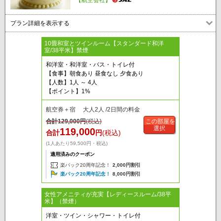
プラン詳細を表示する
10畳和室とツインルーム【スタンダード和洋
室/38平米】禁煙
和洋室・和洋室・バス・トイレ付
【食事】朝食あり 昼食なし 夕食あり
【人数】1人 ～ 4人
【ポイント】1%
航空券＋宿 大人2人 /2日間の料金
合計
129,000
円
(税込)
この部屋を
選択
119,000
合計
円
(税込)
(1人あたり59,500円・税込)
適用済みのクーポン
楽パック20周年記念！
2,000円割引
楽パック20周年記念！
8,000円割引
女性アメニティが充実【レディースルーム/38平
米】（禁煙）
洋室・ツイン・シャワー・トイレ付