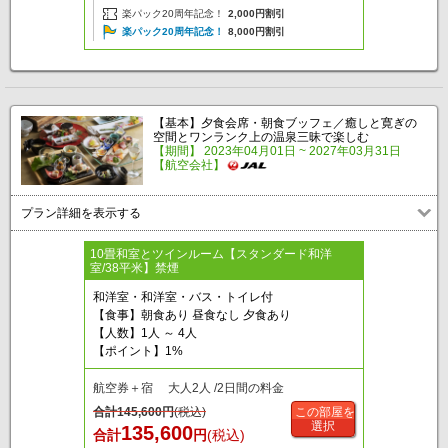
楽パック20周年記念！
2,000円割引
楽パック20周年記念！
8,000円割引
【基本】夕食会席・朝食ブッフェ／癒しと寛ぎの
空間とワンランク上の温泉三昧で楽しむ
【期間】 2023年04月01日 ~ 2027年03月31日
【航空会社】
プラン詳細を表示する
10畳和室とツインルーム【スタンダード和洋
室/38平米】禁煙
和洋室・和洋室・バス・トイレ付
【食事】朝食あり 昼食なし 夕食あり
【人数】1人 ～ 4人
【ポイント】1%
航空券＋宿 大人2人 /2日間の料金
合計
145,600
円
(税込)
この部屋を
選択
135,600
合計
円
(税込)