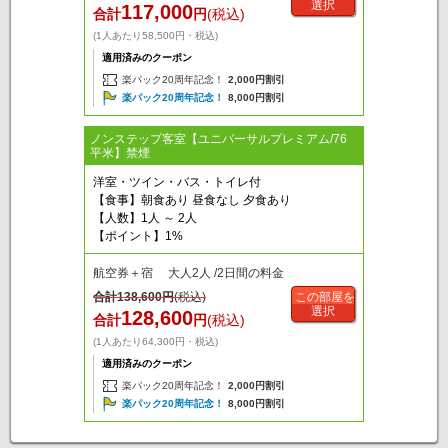
選択
117,000
合計
円
(税込)
(1人あたり58,500円・税込)
適用済みのクーポン
楽パック20周年記念！
2,000円割引
楽パック20周年記念！
8,000円割引
ノンステップ客室【ユニバーサルプレミアム/76
平米】禁煙
洋室・ツイン・バス・トイレ付
【食事】朝食あり 昼食なし 夕食あり
【人数】1人 ～ 2人
【ポイント】1%
航空券＋宿 大人2人 /2日間の料金
合計
138,600
円
(税込)
この部屋を
選択
128,600
合計
円
(税込)
(1人あたり64,300円・税込)
適用済みのクーポン
楽パック20周年記念！
2,000円割引
楽パック20周年記念！
8,000円割引