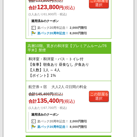
合計
133,800
円
(税込)
この部屋を
選択
123,800
合計
円
(税込)
(1人あたり61,900円・税込)
適用済みのクーポン
楽パック20周年記念！
2,000円割引
楽パック20周年記念！
8,000円割引
高層10階。寛ぎの和洋室【プレミアムルーム/76
平米】禁煙
和洋室・和洋室・バス・トイレ付
【食事】朝食あり 昼食なし 夕食あり
【人数】1人 ～ 4人
【ポイント】1%
航空券＋宿 大人2人 /2日間の料金
合計
145,400
円
(税込)
この部屋を
選択
135,400
合計
円
(税込)
(1人あたり67,700円・税込)
適用済みのクーポン
楽パック20周年記念！
2,000円割引
楽パック20周年記念！
8,000円割引