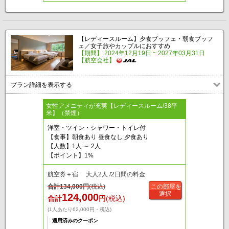
【レディースルーム】夕食ブッフェ・朝食ブッフ
ェ／女子旅やカップルにおすすめ
【期間】 2024年12月19日 ~ 2027年03月31日
【航空会社】
プラン詳細を表示する
女性アメニティが充実【レディースルーム/38平
米】（禁煙）
洋室・ツイン・シャワー・トイレ付
【食事】朝食あり 昼食なし 夕食あり
【人数】1人 ～ 2人
【ポイント】1%
航空券＋宿 大人2人 /2日間の料金
合計
134,000
円
(税込)
この部屋を
選択
124,000
合計
円
(税込)
(1人あたり62,000円・税込)
適用済みのクーポン