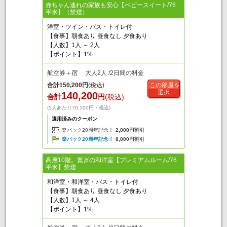
赤ちゃん連れの家族も安心【ベビースイート/76
平米】（禁煙）
洋室・ツイン・バス・トイレ付
【食事】朝食あり 昼食なし 夕食あり
【人数】1人 ～ 2人
【ポイント】1%
航空券＋宿 大人2人 /2日間の料金
合計
150,200
円
(税込)
この部屋を
選択
140,200
合計
円
(税込)
(1人あたり70,100円・税込)
適用済みのクーポン
楽パック20周年記念！
2,000円割引
楽パック20周年記念！
8,000円割引
高層10階。寛ぎの和洋室【プレミアムルーム/76
平米】禁煙
和洋室・和洋室・バス・トイレ付
【食事】朝食あり 昼食なし 夕食あり
【人数】1人 ～ 4人
【ポイント】1%