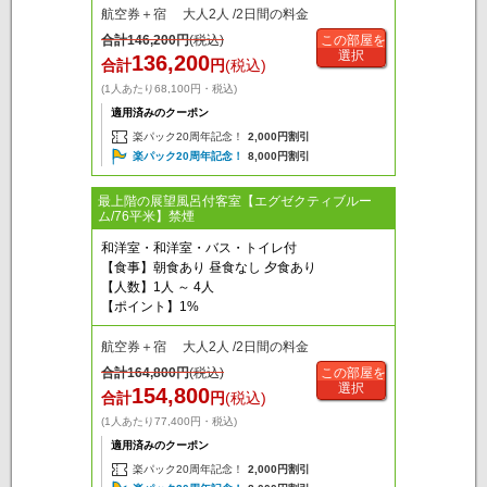
航空券＋宿 大人2人 /2日間の料金
合計
146,200
円
(税込)
この部屋を
選択
136,200
合計
円
(税込)
(1人あたり68,100円・税込)
適用済みのクーポン
楽パック20周年記念！
2,000円割引
楽パック20周年記念！
8,000円割引
最上階の展望風呂付客室【エグゼクティブルー
ム/76平米】禁煙
和洋室・和洋室・バス・トイレ付
【食事】朝食あり 昼食なし 夕食あり
【人数】1人 ～ 4人
【ポイント】1%
航空券＋宿 大人2人 /2日間の料金
合計
164,800
円
(税込)
この部屋を
選択
154,800
合計
円
(税込)
(1人あたり77,400円・税込)
適用済みのクーポン
楽パック20周年記念！
2,000円割引