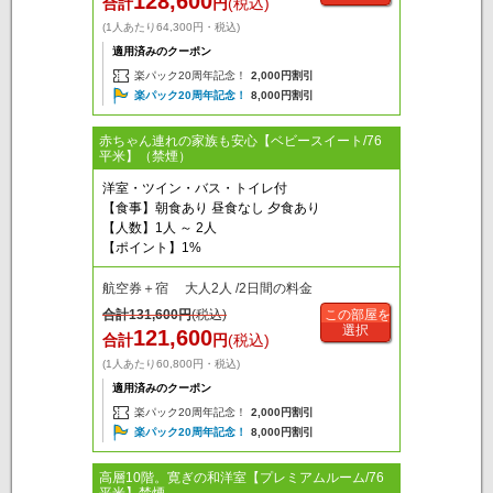
128,600
合計
円
(税込)
(1人あたり64,300円・税込)
適用済みのクーポン
楽パック20周年記念！
2,000円割引
楽パック20周年記念！
8,000円割引
赤ちゃん連れの家族も安心【ベビースイート/76
平米】（禁煙）
洋室・ツイン・バス・トイレ付
【食事】朝食あり 昼食なし 夕食あり
【人数】1人 ～ 2人
【ポイント】1%
航空券＋宿 大人2人 /2日間の料金
合計
131,600
円
(税込)
この部屋を
選択
121,600
合計
円
(税込)
(1人あたり60,800円・税込)
適用済みのクーポン
楽パック20周年記念！
2,000円割引
楽パック20周年記念！
8,000円割引
高層10階。寛ぎの和洋室【プレミアムルーム/76