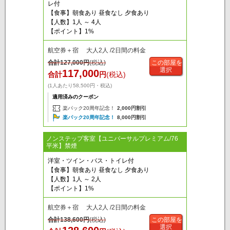
レ付
【食事】朝食あり 昼食なし 夕食あり
【人数】1人 ～ 4人
【ポイント】1%
航空券＋宿 大人2人 /2日間の料金
合計
127,000
円
(税込)
この部屋を
選択
117,000
合計
円
(税込)
(1人あたり58,500円・税込)
適用済みのクーポン
楽パック20周年記念！
2,000円割引
楽パック20周年記念！
8,000円割引
ノンステップ客室【ユニバーサルプレミアム/76
平米】禁煙
洋室・ツイン・バス・トイレ付
【食事】朝食あり 昼食なし 夕食あり
【人数】1人 ～ 2人
【ポイント】1%
航空券＋宿 大人2人 /2日間の料金
合計
138,600
円
(税込)
この部屋を
選択