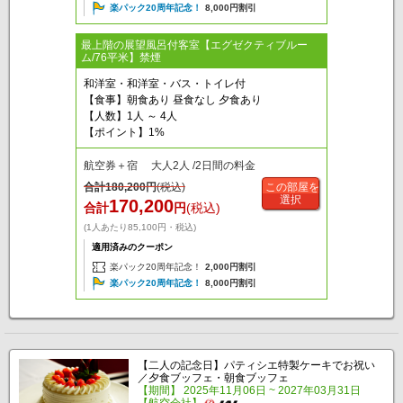
楽パック20周年記念！
8,000円割引
最上階の展望風呂付客室【エグゼクティブルー
ム/76平米】禁煙
和洋室・和洋室・バス・トイレ付
【食事】朝食あり 昼食なし 夕食あり
【人数】1人 ～ 4人
【ポイント】1%
航空券＋宿 大人2人 /2日間の料金
合計
180,200
円
(税込)
この部屋を
選択
170,200
合計
円
(税込)
(1人あたり85,100円・税込)
適用済みのクーポン
楽パック20周年記念！
2,000円割引
楽パック20周年記念！
8,000円割引
【二人の記念日】パティシエ特製ケーキでお祝い
／夕食ブッフェ・朝食ブッフェ
【期間】 2025年11月06日 ~ 2027年03月31日
【航空会社】