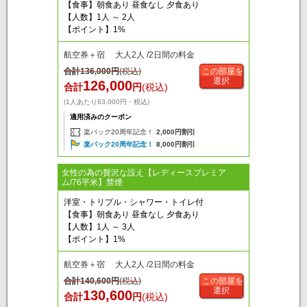
【食事】朝食あり 昼食なし 夕食あり
【人数】1人 ～ 2人
【ポイント】1%
航空券＋宿 大人2人 /2日間の料金
合計
136,000
円
(税込)
この部屋を
選択
126,000
合計
円
(税込)
(1人あたり63,000円・税込)
適用済みのクーポン
楽パック20周年記念！
2,000円割引
楽パック20周年記念！
8,000円割引
女性の為の贅沢な設え【レディースプレミア
ム/76平米】禁煙
洋室・トリプル・シャワー・トイレ付
【食事】朝食あり 昼食なし 夕食あり
【人数】1人 ～ 3人
【ポイント】1%
航空券＋宿 大人2人 /2日間の料金
合計
140,600
円
(税込)
この部屋を
選択
130,600
合計
円
(税込)