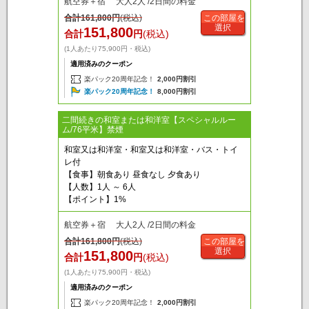
航空券＋宿 大人2人 /2日間の料金
合計
161,800
円
(税込)
この部屋を
選択
151,800
合計
円
(税込)
(1人あたり75,900円・税込)
適用済みのクーポン
楽パック20周年記念！
2,000円割引
楽パック20周年記念！
8,000円割引
二間続きの和室または和洋室【スペシャルルー
ム/76平米】禁煙
和室又は和洋室・和室又は和洋室・バス・トイ
レ付
【食事】朝食あり 昼食なし 夕食あり
【人数】1人 ～ 6人
【ポイント】1%
航空券＋宿 大人2人 /2日間の料金
合計
161,800
円
(税込)
この部屋を
選択
151,800
合計
円
(税込)
(1人あたり75,900円・税込)
適用済みのクーポン
楽パック20周年記念！
2,000円割引