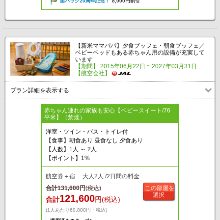
楽パック20周年記念！
8,000円割引
【新米ママパパ】夕食ブッフェ・朝食ブッフェ／
ベビーベッドもある赤ちゃん用の設備が充実して
います
【期間】 2015年06月22日 ~ 2027年03月31日
【航空会社】
プラン詳細を表示する
赤ちゃん連れの家族も安心【ベビースイート/76
平米】（禁煙）
洋室・ツイン・バス・トイレ付
【食事】朝食あり 昼食なし 夕食あり
【人数】1人 ～ 2人
【ポイント】1%
航空券＋宿 大人2人 /2日間の料金
合計
131,600
円
(税込)
この部屋を
選択
121,600
合計
円
(税込)
(1人あたり60,800円・税込)