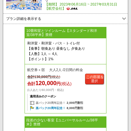
う
【期間】 2023年06月16日 ~ 2027年03月31日
【航空会社】
プラン詳細を表示する
10畳和室とツインルーム【スタンダード和洋
室/38平米】禁煙
和洋室・和洋室・バス・トイレ付
【食事】朝食あり 昼食なし 夕食あり
【人数】1人 ～ 4人
【ポイント】1%
航空券＋宿 大人2人 /2日間の料金
合計
130,000
円
(税込)
この部屋を
選択
120,000
合計
円
(税込)
(1人あたり60,000円・税込)
適用済みのクーポン
楽パック20周年記念！
2,000円割引
楽パック20周年記念！
8,000円割引
段差の少ない客室【ユニバーサルルーム/38平
米】禁煙