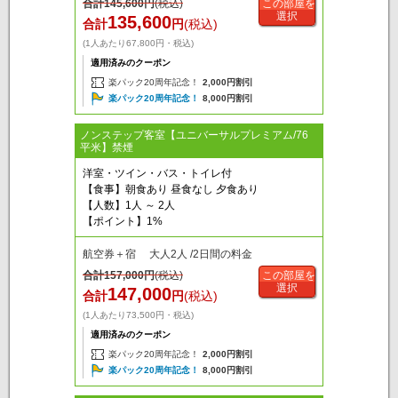
合計
145,600
円
(税込)
この部屋を
選択
135,600
合計
円
(税込)
(1人あたり67,800円・税込)
適用済みのクーポン
楽パック20周年記念！
2,000円割引
楽パック20周年記念！
8,000円割引
ノンステップ客室【ユニバーサルプレミアム/76
平米】禁煙
洋室・ツイン・バス・トイレ付
【食事】朝食あり 昼食なし 夕食あり
【人数】1人 ～ 2人
【ポイント】1%
航空券＋宿 大人2人 /2日間の料金
合計
157,000
円
(税込)
この部屋を
選択
147,000
合計
円
(税込)
(1人あたり73,500円・税込)
適用済みのクーポン
楽パック20周年記念！
2,000円割引
楽パック20周年記念！
8,000円割引