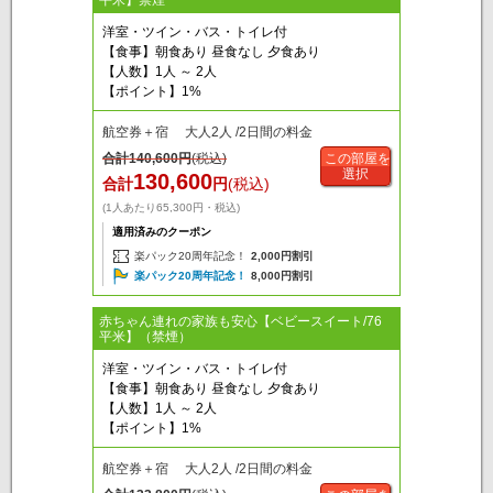
平米】禁煙
洋室・ツイン・バス・トイレ付
【食事】朝食あり 昼食なし 夕食あり
【人数】1人 ～ 2人
【ポイント】1%
航空券＋宿 大人2人 /2日間の料金
合計
140,600
円
(税込)
この部屋を
選択
130,600
合計
円
(税込)
(1人あたり65,300円・税込)
適用済みのクーポン
楽パック20周年記念！
2,000円割引
楽パック20周年記念！
8,000円割引
赤ちゃん連れの家族も安心【ベビースイート/76
平米】（禁煙）
洋室・ツイン・バス・トイレ付
【食事】朝食あり 昼食なし 夕食あり
【人数】1人 ～ 2人
【ポイント】1%
航空券＋宿 大人2人 /2日間の料金