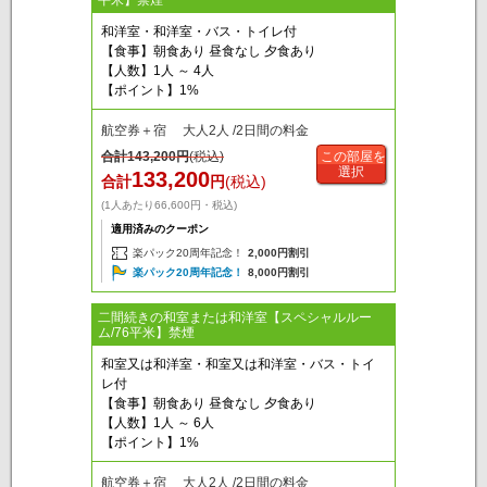
平米】禁煙
和洋室・和洋室・バス・トイレ付
【食事】朝食あり 昼食なし 夕食あり
【人数】1人 ～ 4人
【ポイント】1%
航空券＋宿 大人2人 /2日間の料金
合計
143,200
円
(税込)
この部屋を
選択
133,200
合計
円
(税込)
(1人あたり66,600円・税込)
適用済みのクーポン
楽パック20周年記念！
2,000円割引
楽パック20周年記念！
8,000円割引
二間続きの和室または和洋室【スペシャルルー
ム/76平米】禁煙
和室又は和洋室・和室又は和洋室・バス・トイ
レ付
【食事】朝食あり 昼食なし 夕食あり
【人数】1人 ～ 6人
【ポイント】1%
航空券＋宿 大人2人 /2日間の料金