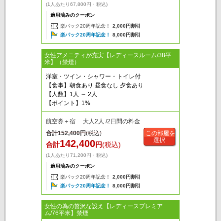
(1人あたり67,800円・税込)
適用済みのクーポン
楽パック20周年記念！
2,000円割引
楽パック20周年記念！
8,000円割引
女性アメニティが充実【レディースルーム/38平
米】（禁煙）
洋室・ツイン・シャワー・トイレ付
【食事】朝食あり 昼食なし 夕食あり
【人数】1人 ～ 2人
【ポイント】1%
航空券＋宿 大人2人 /2日間の料金
合計
152,400
円
(税込)
この部屋を
選択
142,400
合計
円
(税込)
(1人あたり71,200円・税込)
適用済みのクーポン
楽パック20周年記念！
2,000円割引
楽パック20周年記念！
8,000円割引
女性の為の贅沢な設え【レディースプレミア
ム/76平米】禁煙