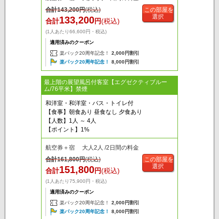
合計
143,200
円
(税込)
この部屋を
選択
133,200
合計
円
(税込)
(1人あたり66,600円・税込)
適用済みのクーポン
楽パック20周年記念！
2,000円割引
楽パック20周年記念！
8,000円割引
最上階の展望風呂付客室【エグゼクティブルー
ム/76平米】禁煙
和洋室・和洋室・バス・トイレ付
【食事】朝食あり 昼食なし 夕食あり
【人数】1人 ～ 4人
【ポイント】1%
航空券＋宿 大人2人 /2日間の料金
合計
161,800
円
(税込)
この部屋を
選択
151,800
合計
円
(税込)
(1人あたり75,900円・税込)
適用済みのクーポン
楽パック20周年記念！
2,000円割引
楽パック20周年記念！
8,000円割引