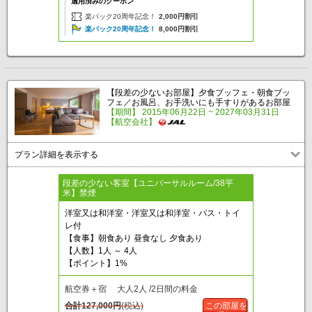
適用済みのクーポン
楽パック20周年記念！
2,000円割引
楽パック20周年記念！
8,000円割引
【段差の少ないお部屋】夕食ブッフェ・朝食ブッ
フェ／お風呂、お手洗いにも手すりがあるお部屋
【期間】 2015年06月22日 ~ 2027年03月31日
【航空会社】
プラン詳細を表示する
段差の少ない客室【ユニバーサルルーム/38平
米】禁煙
洋室又は和洋室・洋室又は和洋室・バス・トイ
レ付
【食事】朝食あり 昼食なし 夕食あり
【人数】1人 ～ 4人
【ポイント】1%
航空券＋宿 大人2人 /2日間の料金
合計
127,000
円
(税込)
この部屋を