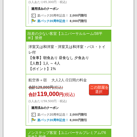
(1人あたり65,300円・税込)
適用済みのクーポン
楽パック20周年記念！
2,000円割引
楽パック20周年記念！
8,000円割引
段差の少ない客室【ユニバーサルルーム/38平
米】禁煙
洋室又は和洋室・洋室又は和洋室・バス・トイ
レ付
【食事】朝食あり 昼食なし 夕食あり
【人数】1人 ～ 4人
【ポイント】1%
航空券＋宿 大人2人 /2日間の料金
合計
129,000
円
(税込)
この部屋を
選択
119,000
合計
円
(税込)
(1人あたり59,500円・税込)
適用済みのクーポン
楽パック20周年記念！
2,000円割引
楽パック20周年記念！
8,000円割引
ノンステップ客室【ユニバーサルプレミアム/76