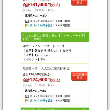
選択
131,600
合計
円
(税込)
(1人あたり65,800円・税込)
適用済みのクーポン
楽パック20周年記念！
2,000円割引
楽パック20周年記念！
8,000円割引
赤ちゃん連れの家族も安心【ベビースイート/76
平米】（禁煙）
洋室・ツイン・バス・トイレ付
【食事】朝食あり 昼食なし 夕食あり
【人数】1人 ～ 2人
【ポイント】1%
航空券＋宿 大人2人 /2日間の料金
合計
134,600
円
(税込)
この部屋を
選択
124,600
合計
円
(税込)
(1人あたり62,300円・税込)
適用済みのクーポン
楽パック20周年記念！
2,000円割引
楽パック20周年記念！
8,000円割引