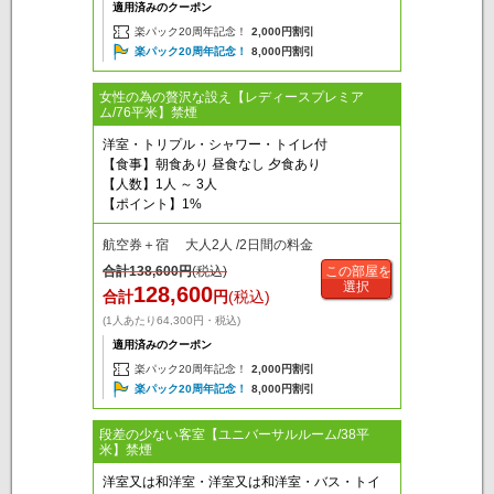
適用済みのクーポン
楽パック20周年記念！
2,000円割引
楽パック20周年記念！
8,000円割引
女性の為の贅沢な設え【レディースプレミア
ム/76平米】禁煙
洋室・トリプル・シャワー・トイレ付
【食事】朝食あり 昼食なし 夕食あり
【人数】1人 ～ 3人
【ポイント】1%
航空券＋宿 大人2人 /2日間の料金
合計
138,600
円
(税込)
この部屋を
選択
128,600
合計
円
(税込)
(1人あたり64,300円・税込)
適用済みのクーポン
楽パック20周年記念！
2,000円割引
楽パック20周年記念！
8,000円割引
段差の少ない客室【ユニバーサルルーム/38平
米】禁煙
洋室又は和洋室・洋室又は和洋室・バス・トイ