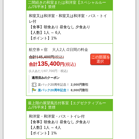
二間続きの和室または和洋室【スペシャルルー
ム/76平米】禁煙
和室又は和洋室・和室又は和洋室・バス・トイ
レ付
【食事】朝食あり 昼食なし 夕食あり
【人数】1人 ～ 6人
【ポイント】1%
航空券＋宿 大人2人 /2日間の料金
合計
145,400
円
(税込)
この部屋を
選択
135,400
合計
円
(税込)
(1人あたり67,700円・税込)
適用済みのクーポン
楽パック20周年記念！
2,000円割引
楽パック20周年記念！
8,000円割引
最上階の展望風呂付客室【エグゼクティブルー
ム/76平米】禁煙
和洋室・和洋室・バス・トイレ付
【食事】朝食あり 昼食なし 夕食あり
【人数】1人 ～ 4人
【ポイント】1%