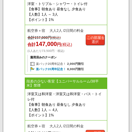
洋室・トリプル・シャワー・トイレ付
【食事】朝食あり 昼食なし 夕食あり
【人数】1人 ～ 3人
【ポイント】1%
航空券＋宿 大人2人 /2日間の料金
合計
157,000
円
(税込)
この部屋を
選択
147,000
合計
円
(税込)
(1人あたり73,500円・税込)
適用済みのクーポン
楽パック20周年記念！
2,000円割引
楽パック20周年記念！
8,000円割引
段差の少ない客室【ユニバーサルルーム/38平
米】禁煙
洋室又は和洋室・洋室又は和洋室・バス・トイ
レ付
【食事】朝食あり 昼食なし 夕食あり
【人数】1人 ～ 4人
【ポイント】1%
航空券＋宿 大人2人 /2日間の料金