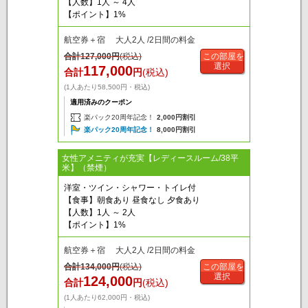
【人数】1人 ～ 4人
【ポイント】1%
航空券＋宿 大人2人 /2日間の料金
合計
127,000
円
(税込)
この部屋を
選択
117,000
合計
円
(税込)
(1人あたり58,500円・税込)
適用済みのクーポン
楽パック20周年記念！
2,000円割引
楽パック20周年記念！
8,000円割引
女性アメニティが充実【レディースルーム/38平
米】（禁煙）
洋室・ツイン・シャワー・トイレ付
【食事】朝食あり 昼食なし 夕食あり
【人数】1人 ～ 2人
【ポイント】1%
航空券＋宿 大人2人 /2日間の料金
合計
134,000
円
(税込)
この部屋を
選択
124,000
合計
円
(税込)
(1人あたり62,000円・税込)