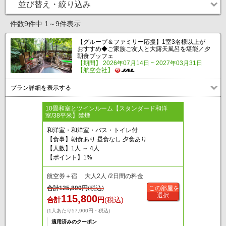
並び替え・絞り込み
件数9件中 1～9件表示
【グループ＆ファミリー応援】1室3名様以上が
おすすめ◆ご家族ご友人と大露天風呂を堪能／夕
朝食ブッフェ
【期間】 2026年07月14日 ~ 2027年03月31日
【航空会社】
プラン詳細を表示する
10畳和室とツインルーム【スタンダード和洋
室/38平米】禁煙
和洋室・和洋室・バス・トイレ付
【食事】朝食あり 昼食なし 夕食あり
【人数】1人 ～ 4人
【ポイント】1%
航空券＋宿 大人2人 /2日間の料金
合計
125,800
円
(税込)
この部屋を
選択
115,800
合計
円
(税込)
(1人あたり57,900円・税込)
適用済みのクーポン