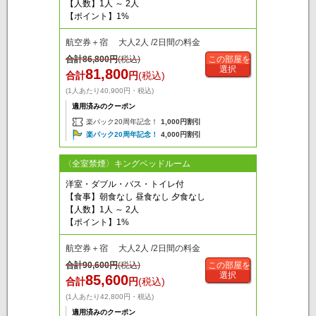
【人数】1人 ～ 2人
【ポイント】1%
航空券＋宿 大人2人 /2日間の料金
合計
86,800
円
(税込)
この部屋を
選択
81,800
合計
円
(税込)
(1人あたり40,900円・税込)
適用済みのクーポン
楽パック20周年記念！
1,000円割引
楽パック20周年記念！
4,000円割引
〈全室禁煙〉キングベッドルーム
洋室・ダブル・バス・トイレ付
【食事】朝食なし 昼食なし 夕食なし
【人数】1人 ～ 2人
【ポイント】1%
航空券＋宿 大人2人 /2日間の料金
合計
90,600
円
(税込)
この部屋を
選択
85,600
合計
円
(税込)
(1人あたり42,800円・税込)
適用済みのクーポン