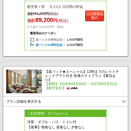
航空券＋宿 大人2人 /2日間の料金
合計
94,200
円
(税込)
この部屋を
選択
89,200
合計
円
(税込)
(1人あたり44,600円・税込)
適用済みのクーポン
楽パック20周年記念！
1,000円割引
楽パック20周年記念！
4,000円割引
【楽パック★スペシャル】12時までのレイトチ
ェックアウト付き 快適ステイプラン【素泊ま
り】
【期間】 2026年08月04日 ~ 2027年05月31日
【航空会社】
プラン詳細を表示する
〈全室禁煙〉ダブルルーム
洋室・ダブル・バス・トイレ付
【食事】朝食なし 昼食なし 夕食なし