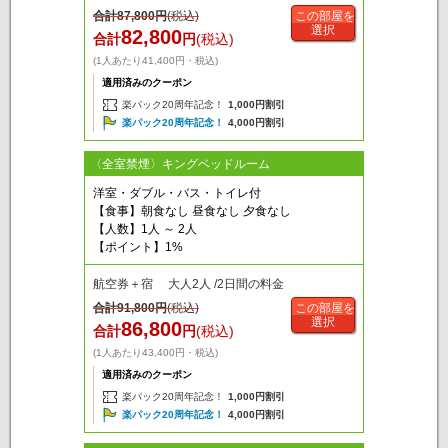
合計
87,800
円
(税込)
この部屋を
選択
82,800
合計
円
(税込)
(1人あたり41,400円・税込)
適用済みのクーポン
楽パック20周年記念！
1,000円割引
楽パック20周年記念！
4,000円割引
〈全室禁煙〉キングベッドルーム
洋室・ダブル・バス・トイレ付
【食事】朝食なし 昼食なし 夕食なし
【人数】1人 ～ 2人
【ポイント】1%
航空券＋宿 大人2人 /2日間の料金
合計
91,800
円
(税込)
この部屋を
選択
86,800
合計
円
(税込)
(1人あたり43,400円・税込)
適用済みのクーポン
楽パック20周年記念！
1,000円割引
楽パック20周年記念！
4,000円割引