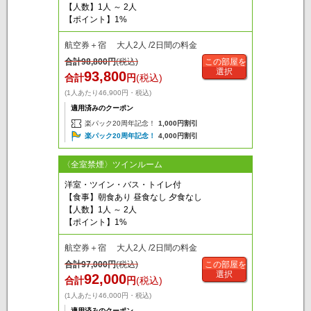
【人数】1人 ～ 2人
【ポイント】1%
航空券＋宿 大人2人 /2日間の料金
合計
98,800
円
(税込)
この部屋を
選択
93,800
合計
円
(税込)
(1人あたり46,900円・税込)
適用済みのクーポン
楽パック20周年記念！
1,000円割引
楽パック20周年記念！
4,000円割引
〈全室禁煙〉ツインルーム
洋室・ツイン・バス・トイレ付
【食事】朝食あり 昼食なし 夕食なし
【人数】1人 ～ 2人
【ポイント】1%
航空券＋宿 大人2人 /2日間の料金
合計
97,000
円
(税込)
この部屋を
選択
92,000
合計
円
(税込)
(1人あたり46,000円・税込)
適用済みのクーポン