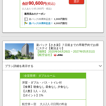
選択
90,600
合計
円
(税込)
(1人あたり45,300円・税込)
適用済みのクーポン
楽パック20周年記念！
1,000円割引
楽パック20周年記念！
4,000円割引
楽パック【さき楽】７日前までの早期予約でお得
にステイ【素泊まり】
【期間】 2020年04月26日 ~ 2027年05月31日
【航空会社】
プラン詳細を表示する
〈全室禁煙〉ダブルルーム
洋室・ダブル・バス・トイレ付
【食事】朝食なし 昼食なし 夕食なし
【人数】1人 ～ 2人
【ポイント】1%
航空券＋宿 大人2人 /2日間の料金