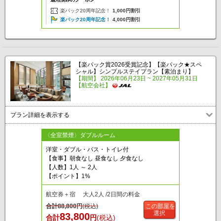
楽パック20周年記念！
1,000円割引
楽パック20周年記念！
4,000円割引
【楽パック賞2026受賞記念】【楽パック★スペ
シャル】シンプルステイプラン【素泊まり】
【期間】 2026年06月23日 ~ 2027年05月31日
【航空会社】
プラン詳細を表示する
〈全室禁煙〉ダブルルーム
洋室・ダブル・バス・トイレ付
【食事】朝食なし 昼食なし 夕食なし
【人数】1人 ～ 2人
【ポイント】1%
航空券＋宿 大人2人 /2日間の料金
合計
88,800
円
(税込)
この部屋を
選択
83,800
合計
円
(税込)