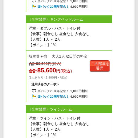
楽パック20周年記念！
1,000円割引
楽パック20周年記念！
4,000円割引
〈全室禁煙〉キングベッドルーム
洋室・ダブル・バス・トイレ付
【食事】朝食なし 昼食なし 夕食なし
【人数】1人 ～ 2人
【ポイント】1%
航空券＋宿 大人2人 /2日間の料金
合計
90,600
円
(税込)
この部屋を
選択
85,600
合計
円
(税込)
(1人あたり42,800円・税込)
適用済みのクーポン
楽パック20周年記念！
1,000円割引
楽パック20周年記念！
4,000円割引
〈全室禁煙〉ツインルーム
洋室・ツイン・バス・トイレ付
【食事】朝食なし 昼食なし 夕食なし
【人数】1人 ～ 2人
【ポイント】1%