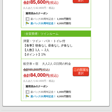
選択
85,600
合計
円
(税込)
(1人あたり42,800円・税込)
適用済みのクーポン
楽パック20周年記念！
1,000円割引
楽パック20周年記念！
4,000円割引
〈全室禁煙〉ツインルーム
洋室・ツイン・バス・トイレ付
【食事】朝食なし 昼食なし 夕食なし
【人数】1人 ～ 2人
【ポイント】1%
航空券＋宿 大人2人 /2日間の料金
合計
89,000
円
(税込)
この部屋を
選択
84,000
合計
円
(税込)
(1人あたり42,000円・税込)
適用済みのクーポン
楽パック20周年記念！
1,000円割引
楽パック20周年記念！
4,000円割引