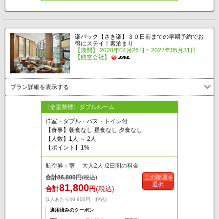
楽パック【さき楽】３０日前までの早期予約でお
得にステイ！素泊まり
【期間】 2020年04月26日 ~ 2027年05月31日
【航空会社】
プラン詳細を表示する
〈全室禁煙〉ダブルルーム
洋室・ダブル・バス・トイレ付
【食事】朝食なし 昼食なし 夕食なし
【人数】1人 ～ 2人
【ポイント】1%
航空券＋宿 大人2人 /2日間の料金
合計
86,800
円
(税込)
この部屋を
選択
81,800
合計
円
(税込)
(1人あたり40,900円・税込)
適用済みのクーポン