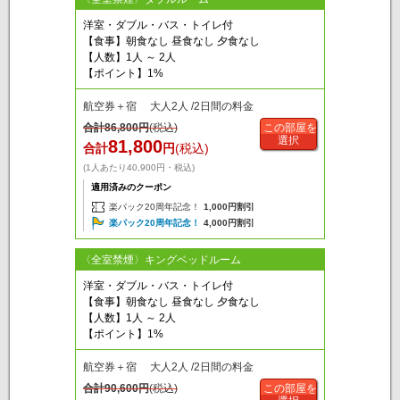
洋室・ダブル・バス・トイレ付
【食事】朝食なし 昼食なし 夕食なし
【人数】1人 ～ 2人
【ポイント】1%
航空券＋宿 大人2人 /2日間の料金
合計
86,800
円
(税込)
この部屋を
選択
81,800
合計
円
(税込)
(1人あたり40,900円・税込)
適用済みのクーポン
楽パック20周年記念！
1,000円割引
楽パック20周年記念！
4,000円割引
〈全室禁煙〉キングベッドルーム
洋室・ダブル・バス・トイレ付
【食事】朝食なし 昼食なし 夕食なし
【人数】1人 ～ 2人
【ポイント】1%
航空券＋宿 大人2人 /2日間の料金
合計
90,600
円
(税込)
この部屋を