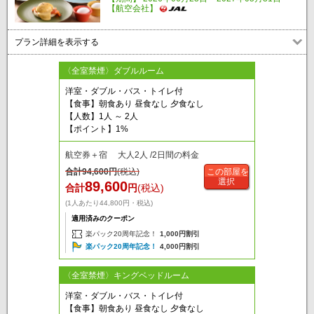
【航空会社】
プラン詳細を表示する
〈全室禁煙〉ダブルルーム
洋室・ダブル・バス・トイレ付
【食事】朝食あり 昼食なし 夕食なし
【人数】1人 ～ 2人
【ポイント】1%
航空券＋宿 大人2人 /2日間の料金
合計
94,600
円
(税込)
この部屋を
選択
89,600
合計
円
(税込)
(1人あたり44,800円・税込)
適用済みのクーポン
楽パック20周年記念！
1,000円割引
楽パック20周年記念！
4,000円割引
〈全室禁煙〉キングベッドルーム
洋室・ダブル・バス・トイレ付
【食事】朝食あり 昼食なし 夕食なし