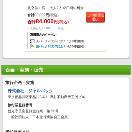
航空券＋宿 大人2人 /2日間の料金
合計
89,000
円
(税込)
この部屋を
選択
84,000
合計
円
(税込)
(1人あたり42,000円・税込)
適用済みのクーポン
楽パック20周年記念！
1,000円割引
楽パック20周年記念！
4,000円割引
企画・実施・販売
旅行企画・実施
株式会社 ジャルパック
東京都品川区東品川2-4-11 野村不動産天王洲ビル
旅行業登録番号
観光庁長官登録旅行業 第705号
一般社団法人 日本旅行業協会正会員