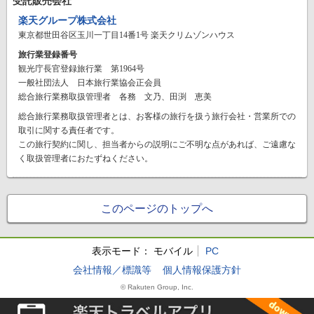
受託販売会社
楽天グループ株式会社
東京都世田谷区玉川一丁目14番1号 楽天クリムゾンハウス
旅行業登録番号
観光庁長官登録旅行業 第1964号
一般社団法人 日本旅行業協会正会員
総合旅行業務取扱管理者 各務 文乃、田渕 恵美
総合旅行業務取扱管理者とは、お客様の旅行を扱う旅行会社・営業所での
取引に関する責任者です。
この旅行契約に関し、担当者からの説明にご不明な点があれば、ご遠慮な
く取扱管理者におたずねください。
このページのトップへ
表示モード：
モバイル
PC
会社情報／標識等
個人情報保護方針
© Rakuten Group, Inc.