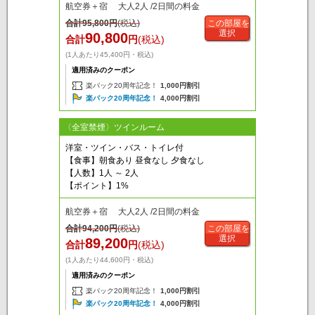
航空券＋宿 大人2人 /2日間の料金
合計
95,800
円
(税込)
この部屋を
選択
90,800
合計
円
(税込)
(1人あたり45,400円・税込)
適用済みのクーポン
楽パック20周年記念！
1,000円割引
楽パック20周年記念！
4,000円割引
〈全室禁煙〉ツインルーム
洋室・ツイン・バス・トイレ付
【食事】朝食あり 昼食なし 夕食なし
【人数】1人 ～ 2人
【ポイント】1%
航空券＋宿 大人2人 /2日間の料金
合計
94,200
円
(税込)
この部屋を
選択
89,200
合計
円
(税込)
(1人あたり44,600円・税込)
適用済みのクーポン
楽パック20周年記念！
1,000円割引
楽パック20周年記念！
4,000円割引