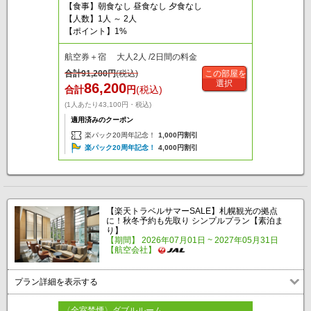
【食事】朝食なし 昼食なし 夕食なし
【人数】1人 ～ 2人
【ポイント】1%
航空券＋宿 大人2人 /2日間の料金
合計
91,200
円
(税込)
この部屋を
選択
86,200
合計
円
(税込)
(1人あたり43,100円・税込)
適用済みのクーポン
楽パック20周年記念！
1,000円割引
楽パック20周年記念！
4,000円割引
【楽天トラベルサマーSALE】札幌観光の拠点
に！秋冬予約も先取り シンプルプラン【素泊ま
り】
【期間】 2026年07月01日 ~ 2027年05月31日
【航空会社】
プラン詳細を表示する
〈全室禁煙〉ダブルルーム