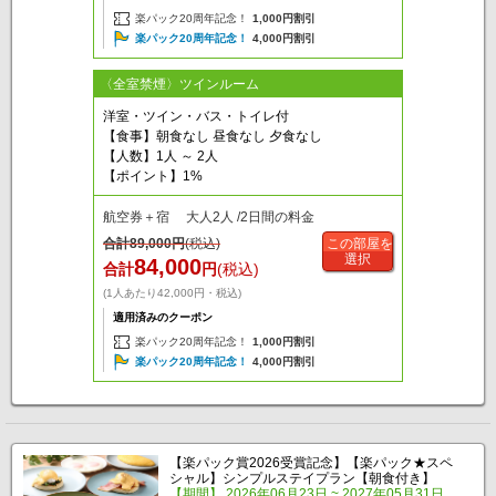
楽パック20周年記念！
1,000円割引
楽パック20周年記念！
4,000円割引
〈全室禁煙〉ツインルーム
洋室・ツイン・バス・トイレ付
【食事】朝食なし 昼食なし 夕食なし
【人数】1人 ～ 2人
【ポイント】1%
航空券＋宿 大人2人 /2日間の料金
合計
89,000
円
(税込)
この部屋を
選択
84,000
合計
円
(税込)
(1人あたり42,000円・税込)
適用済みのクーポン
楽パック20周年記念！
1,000円割引
楽パック20周年記念！
4,000円割引
【楽パック賞2026受賞記念】【楽パック★スペ
シャル】シンプルステイプラン【朝食付き】
【期間】 2026年06月23日 ~ 2027年05月31日