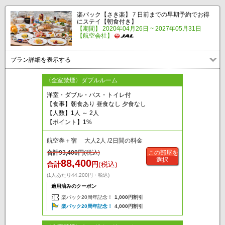
楽パック【さき楽】７日前までの早期予約でお得
にステイ【朝食付き】
【期間】 2020年04月26日 ~ 2027年05月31日
【航空会社】
プラン詳細を表示する
〈全室禁煙〉ダブルルーム
洋室・ダブル・バス・トイレ付
【食事】朝食あり 昼食なし 夕食なし
【人数】1人 ～ 2人
【ポイント】1%
航空券＋宿 大人2人 /2日間の料金
合計
93,400
円
(税込)
この部屋を
選択
88,400
合計
円
(税込)
(1人あたり44,200円・税込)
適用済みのクーポン
楽パック20周年記念！
1,000円割引
楽パック20周年記念！
4,000円割引