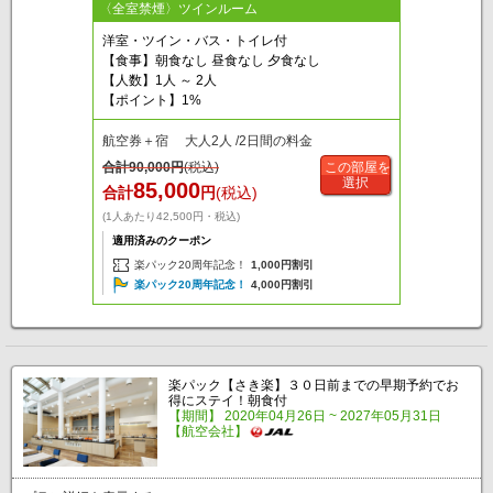
〈全室禁煙〉ツインルーム
洋室・ツイン・バス・トイレ付
【食事】朝食なし 昼食なし 夕食なし
【人数】1人 ～ 2人
【ポイント】1%
航空券＋宿 大人2人 /2日間の料金
合計
90,000
円
(税込)
この部屋を
選択
85,000
合計
円
(税込)
(1人あたり42,500円・税込)
適用済みのクーポン
楽パック20周年記念！
1,000円割引
楽パック20周年記念！
4,000円割引
楽パック【さき楽】３０日前までの早期予約でお
得にステイ！朝食付
【期間】 2020年04月26日 ~ 2027年05月31日
【航空会社】