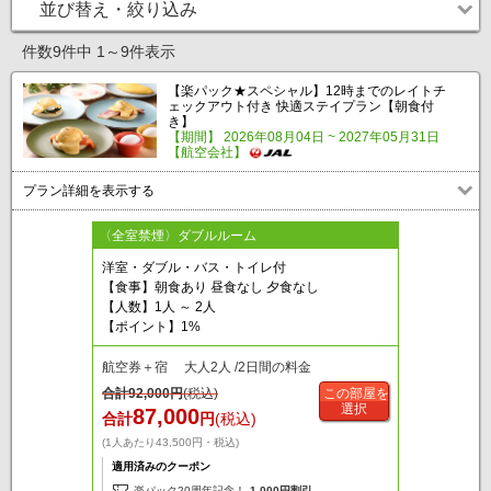
並び替え・絞り込み
件数9件中 1～9件表示
【楽パック★スペシャル】12時までのレイトチ
ェックアウト付き 快適ステイプラン【朝食付
き】
【期間】 2026年08月04日 ~ 2027年05月31日
【航空会社】
プラン詳細を表示する
〈全室禁煙〉ダブルルーム
洋室・ダブル・バス・トイレ付
【食事】朝食あり 昼食なし 夕食なし
【人数】1人 ～ 2人
【ポイント】1%
航空券＋宿 大人2人 /2日間の料金
合計
92,000
円
(税込)
この部屋を
選択
87,000
合計
円
(税込)
(1人あたり43,500円・税込)
適用済みのクーポン
楽パック20周年記念！
1,000円割引