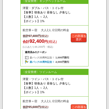
〈全室禁煙〉キングベッドルーム
洋室・ダブル・バス・トイレ付
【食事】朝食あり 昼食なし 夕食なし
【人数】1人 ～ 2人
【ポイント】1%
航空券＋宿 大人2人 /2日間の料金
合計
97,400
円
(税込)
この部屋を
選択
92,400
合計
円
(税込)
(1人あたり46,200円・税込)
適用済みのクーポン
楽パック20周年記念！
1,000円割引
楽パック20周年記念！
4,000円割引
〈全室禁煙〉ツインルーム
洋室・ツイン・バス・トイレ付
【食事】朝食あり 昼食なし 夕食なし
【人数】1人 ～ 2人
【ポイント】1%
航空券＋宿 大人2人 /2日間の料金
合計
95,600
円
(税込)
この部屋を