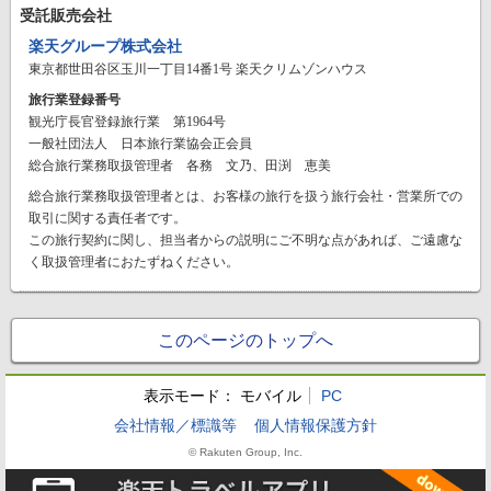
受託販売会社
楽天グループ株式会社
東京都世田谷区玉川一丁目14番1号 楽天クリムゾンハウス
旅行業登録番号
観光庁長官登録旅行業 第1964号
一般社団法人 日本旅行業協会正会員
総合旅行業務取扱管理者 各務 文乃、田渕 恵美
総合旅行業務取扱管理者とは、お客様の旅行を扱う旅行会社・営業所での
取引に関する責任者です。
この旅行契約に関し、担当者からの説明にご不明な点があれば、ご遠慮な
く取扱管理者におたずねください。
このページのトップへ
表示モード：
モバイル
PC
会社情報／標識等
個人情報保護方針
© Rakuten Group, Inc.