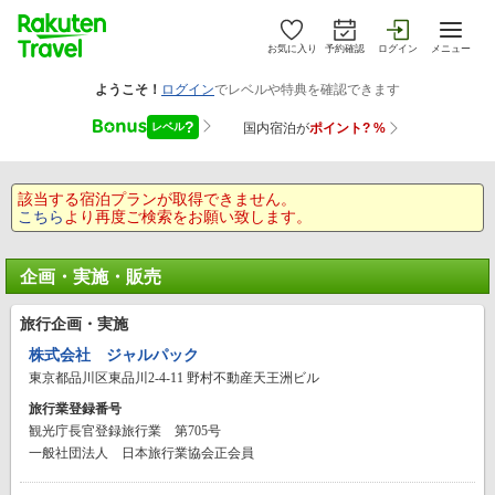
お気に入り
予約確認
ログイン
メニュー
該当する宿泊プランが取得できません。
こちら
より再度ご検索をお願い致します。
企画・実施・販売
旅行企画・実施
株式会社 ジャルパック
東京都品川区東品川2-4-11 野村不動産天王洲ビル
旅行業登録番号
観光庁長官登録旅行業 第705号
一般社団法人 日本旅行業協会正会員