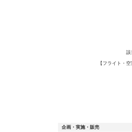
ー
該
【フライト・空
企画・実施・販売