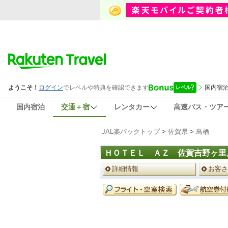
国内宿泊
交通＋宿
レンタカー
高速バス・ツア
JAL楽パックトップ
>
佐賀県
>
鳥栖
ＨＯＴＥＬ ＡＺ 佐賀吉野ヶ里
ペ
詳細情報
お客さ
ー
ジ
予
メ
約
ニ
メ
ュ
ニ
ー
ュ