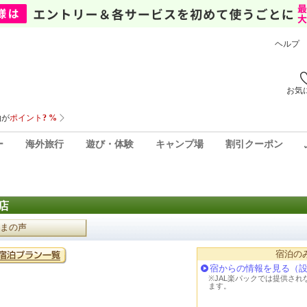
ヘルプ
お気
ー
海外旅行
遊び・体験
キャンプ場
割引クーポン
店
まの声
宿泊の
宿からの情報を見る（
※JAL楽パックでは提供さ
ます。