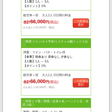
【人数】1人 ～ 3人
【ポイント】1%
航空券＋宿 大人2人 /2日間の料金
66,000
この部屋を
合計
円
(税込)
選択
(1人あたり33,000円・税込)
◇禁煙 ツイン/２４平米/１２０ｃｍ幅ベッド２台
◇
洋室・ツイン・バス・トイレ付
【食事】朝食あり 昼食なし 夕食なし
【人数】1人 ～ 3人
【ポイント】1%
航空券＋宿 大人2人 /2日間の料金
66,000
この部屋を
合計
円
(税込)
選択
(1人あたり33,000円・税込)
◇和室１０畳／禁煙／定員４名／ベッド１台、布
団３組◇
和室・和室・バス・トイレ付