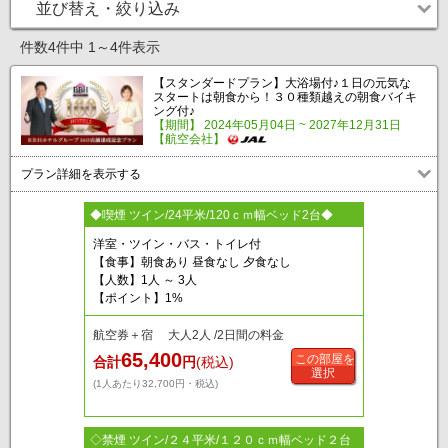
並び替え・絞り込み
件数4件中 1～4件表示
【スタンダードプラン】大浴場付♪１日の元気な
スタートは朝食から！３０種類越えの朝食バイキ
ング付♪
【期間】 2024年05月04日 ~ 2027年12月31日
【航空会社】
プラン詳細を表示する
◆喫煙 ツイン/24平米/120ｃｍ幅ベッド2台◆
洋室・ツイン・バス・トイレ付
【食事】朝食あり 昼食なし 夕食なし
【人数】1人 ～ 3人
【ポイント】1%
航空券＋宿 大人2人 /2日間の料金
65,400
この部屋を
合計
円
(税込)
選択
(1人あたり32,700円・税込)
◇禁煙 ツイン/２４平米/１２０ｃｍ幅ベッド２台