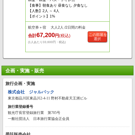
【食事】朝食あり 昼食なし 夕食なし
【人数】2人 ～ 4人
【ポイント】1%
航空券＋宿 大人2人 /2日間の料金
67,200
この部屋を
合計
円
(税込)
選択
(1人あたり33,600円・税込)
企画・実施・販売
旅行企画・実施
株式会社 ジャルパック
東京都品川区東品川2-4-11 野村不動産天王洲ビル
旅行業登録番号
観光庁長官登録旅行業 第705号
一般社団法人 日本旅行業協会正会員
受託販売会社