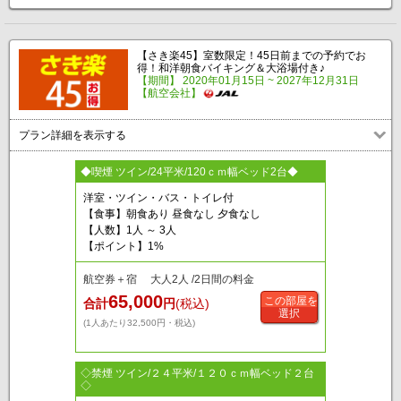
【さき楽45】室数限定！45日前までの予約でお
得！和洋朝食バイキング＆大浴場付き♪
【期間】 2020年01月15日 ~ 2027年12月31日
【航空会社】
プラン詳細を表示する
◆喫煙 ツイン/24平米/120ｃｍ幅ベッド2台◆
洋室・ツイン・バス・トイレ付
【食事】朝食あり 昼食なし 夕食なし
【人数】1人 ～ 3人
【ポイント】1%
航空券＋宿 大人2人 /2日間の料金
65,000
この部屋を
合計
円
(税込)
選択
(1人あたり32,500円・税込)
◇禁煙 ツイン/２４平米/１２０ｃｍ幅ベッド２台
◇