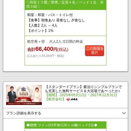
◇和室１０畳／禁煙／定員４名／ベッド１台、布
団３組◇
和室・和室・バス・トイレ付
【食事】朝食あり 昼食なし 夕食なし
【人数】2人 ～ 4人
【ポイント】1%
航空券＋宿 大人2人 /2日間の料金
66,400
この部屋を
合計
円
(税込)
選択
(1人あたり33,200円・税込)
【スタンダードプラン】素泊りシンプルプランで
も充実した無料サービス＆大浴場であ〜ったか♪
【期間】 2025年05月12日 ~ 2027年12月31日
【航空会社】
プラン詳細を表示する
◆喫煙 ツイン/24平米/120ｃｍ幅ベッド2台◆