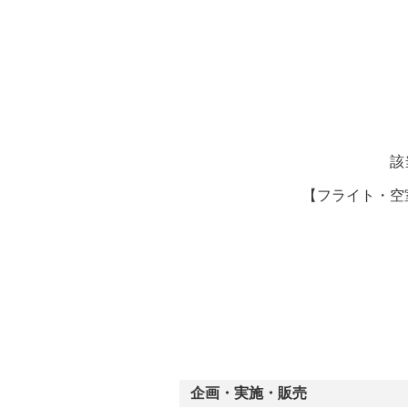
ー
該
【フライト・空
企画・実施・販売