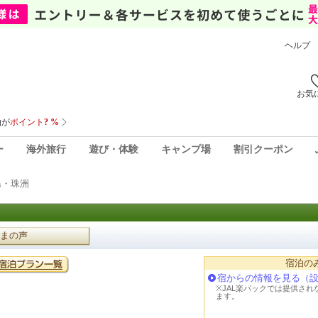
ヘルプ
お気
ー
海外旅行
遊び・体験
キャンプ場
割引クーポン
島・珠洲
まの声
宿泊の
宿からの情報を見る（
※JAL楽パックでは提供さ
ます。