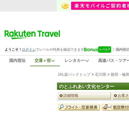
国内宿泊
交通＋宿
レンタカー
高速バス・ツア
JAL楽パックトップ
>
石川県
>
能登・輪
のとふれあい文化センター
ペ
詳細情報
お客さ
ー
ジ
予
メ
約
ニ
メ
ュ
ニ
ー
ュ