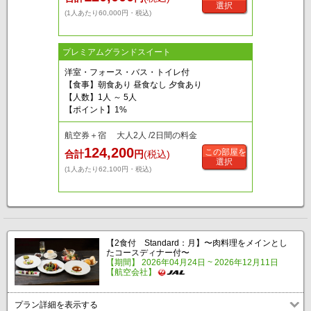
選択
(1人あたり60,000円・税込)
プレミアムグランドスイート
洋室・フォース・バス・トイレ付
【食事】朝食あり 昼食なし 夕食あり
【人数】1人 ～ 5人
【ポイント】1%
航空券＋宿 大人2人 /2日間の料金
124,200
この部屋を
合計
円
(税込)
選択
(1人あたり62,100円・税込)
【2食付 Standard：月】〜肉料理をメインとし
たコースディナー付〜
【期間】 2026年04月24日 ~ 2026年12月11日
【航空会社】
プラン詳細を表示する