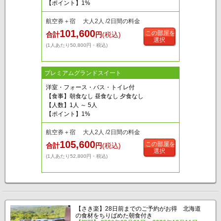
【ポイント】1%
航空券＋宿 大人2人 /2日間の料金
101,600
この部屋を
合計
円
(税込)
選択
(1人あたり50,800円・税込)
プレミアムグランドスイート
洋室・フォース・バス・トイレ付
【食事】朝食なし 昼食なし 夕食なし
【人数】1人 ～ 5人
【ポイント】1%
航空券＋宿 大人2人 /2日間の料金
105,600
この部屋を
合計
円
(税込)
選択
(1人あたり52,800円・税込)
【さき楽】28日前までのご予約がお得 北海道
の食材をちりばめた朝食付き