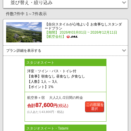
並び替え・絞り込み
件数7件中 1～7件表示
【自分スタイルが心地よい】お食事なしスタンダ
ードプラン
【期間】 2026年03月01日 ~ 2026年12月11日
【航空会社】
プラン詳細を表示する
スタジオスイート
洋室・ツイン・バス・トイレ付
【食事】朝食なし 昼食なし 夕食なし
【人数】1人 ～ 3人
【ポイント】1%
航空券＋宿 大人2人 /2日間の料金
87,600
この部屋を
合計
円
(税込)
選択
(1人あたり43,800円・税込)
スタジオスイート・Tatami