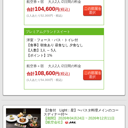
航空券＋宿 大人2人 /2日間の料金
104,600
この部屋を
合計
円
(税込)
選択
(1人あたり52,300円・税込)
プレミアムグランドスイート
洋室・フォース・バス・トイレ付
【食事】朝食あり 昼食なし 夕食なし
【人数】1人 ～ 5人
【ポイント】1%
航空券＋宿 大人2人 /2日間の料金
108,600
この部屋を
合計
円
(税込)
選択
(1人あたり54,300円・税込)
【2食付 Light：星】〜パスタ料理メインのコー
スディナー付〜
【期間】 2026年04月24日 ~ 2026年12月11日
【航空会社】