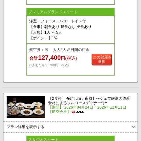
プレミアムグランドスイート
洋室・フォース・バス・トイレ付
【食事】朝食あり 昼食なし 夕食あり
【人数】1人 ～ 5人
【ポイント】1%
航空券＋宿 大人2人 /2日間の料金
127,400
この部屋を
合計
円
(税込)
選択
(1人あたり63,700円・税込)
【2食付 Premium：夜風】〜シェフ厳選の道産
食材によるフルコースディナー付〜
【期間】 2026年04月24日 ~ 2026年12月11日
【航空会社】
プラン詳細を表示する
スタジオスイート