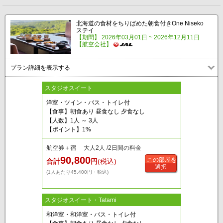
北海道の食材をちりばめた朝食付きOne Niseko
ステイ
【期間】 2026年03月01日 ~ 2026年12月11日
【航空会社】
プラン詳細を表示する
スタジオスイート
洋室・ツイン・バス・トイレ付
【食事】朝食あり 昼食なし 夕食なし
【人数】1人 ～ 3人
【ポイント】1%
航空券＋宿 大人2人 /2日間の料金
90,800
この部屋を
合計
円
(税込)
選択
(1人あたり45,400円・税込)
スタジオスイート・Tatami
和洋室・和洋室・バス・トイレ付