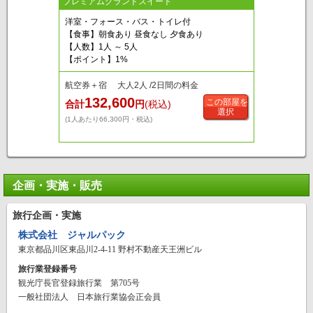
プレミアムグランドスイート
洋室・フォース・バス・トイレ付
【食事】朝食あり 昼食なし 夕食あり
【人数】1人 ～ 5人
【ポイント】1%
航空券＋宿 大人2人 /2日間の料金
132,600
この部屋を
合計
円
(税込)
選択
(1人あたり66,300円・税込)
企画・実施・販売
旅行企画・実施
株式会社 ジャルパック
東京都品川区東品川2-4-11 野村不動産天王洲ビル
旅行業登録番号
観光庁長官登録旅行業 第705号
一般社団法人 日本旅行業協会正会員