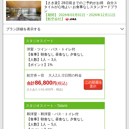
【さき楽】28日前までのご予約がお得 自分ス
タイルが心地よい お食事なしスタンダードプラ
ン
【期間】 2026年03月01日 ~ 2026年12月11日
【航空会社】
プラン詳細を表示する
スタジオスイート
洋室・ツイン・バス・トイレ付
【食事】朝食なし 昼食なし 夕食なし
【人数】1人 ～ 3人
【ポイント】1%
航空券＋宿 大人2人 /2日間の料金
86,800
この部屋を
合計
円
(税込)
選択
(1人あたり43,400円・税込)
スタジオスイート・Tatami
和洋室・和洋室・バス・トイレ付
【食事】朝食なし 昼食なし 夕食なし
【人数】1人 ～ 5人