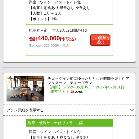
洋室・ツイン・バス・トイレ無
【食事】朝食あり 昼食なし 夕食あり
【人数】1人 ～ 2人
【ポイント】1%
航空券＋宿 大人2人 /2日間の料金
440,000
この部屋を
合計
円
(税込)
選択
(1人あたり220,000円・税込)
チェックイン前にゆったりとした時間を楽しむア
フタヌーン・ティープラン
【期間】 2022年05月05日 ~ 2027年07月31日
【航空会社】
プラン詳細を表示する
温泉・低温サウナ付ヴィラ「山叢」
洋室・ツイン・バス・トイレ付
【食事】朝食あり 昼食なし 夕食あり