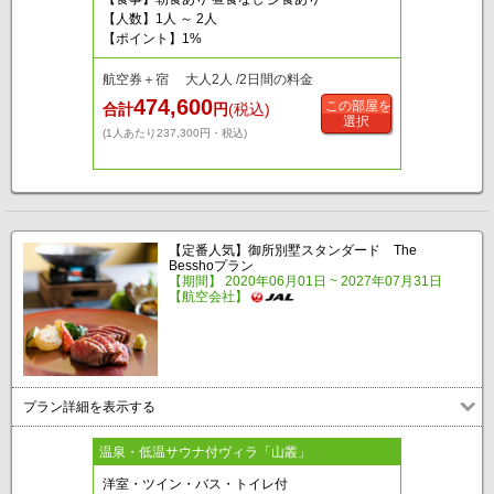
【人数】1人 ～ 2人
【ポイント】1%
航空券＋宿 大人2人 /2日間の料金
474,600
この部屋を
合計
円
(税込)
選択
(1人あたり237,300円・税込)
【定番人気】御所別墅スタンダード The
Besshoプラン
【期間】 2020年06月01日 ~ 2027年07月31日
【航空会社】
プラン詳細を表示する
温泉・低温サウナ付ヴィラ「山叢」
洋室・ツイン・バス・トイレ付