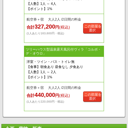
【人数】1人 ～ 4人
【ポイント】1%
航空券＋宿 大人2人 /2日間の料金
327,200
この部屋を
合計
円
(税込)
選択
(1人あたり163,600円・税込)
ツリーハウス型温泉露天風呂付ヴィラ「コルボ・
デ・オウロ」
洋室・ツイン・バス・トイレ無
【食事】朝食あり 昼食なし 夕食あり
【人数】1人 ～ 2人
【ポイント】1%
航空券＋宿 大人2人 /2日間の料金
440,000
この部屋を
合計
円
(税込)
選択
(1人あたり220,000円・税込)