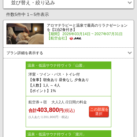
並び替え・絞り込み
件数5件中 1～5件表示
アロマテラピーと温泉で最高のリラクゼーション
を【1泊2食付き】
【期間】 2026年03月14日 ~ 2027年07月31日
【航空会社】
プラン詳細を表示する
温泉・低温サウナ付ヴィラ「山叢」
洋室・ツイン・バス・トイレ付
【食事】朝食あり 昼食なし 夕食あり
【人数】1人 ～ 4人
【ポイント】1%
航空券＋宿 大人2人 /2日間の料金
403,800
この部屋を
合計
円
(税込)
選択
(1人あたり201,900円・税込)
温泉・低温サウナ付ヴィラ「瀧川」