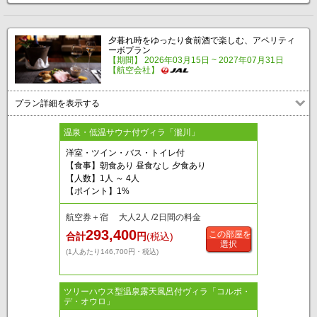
夕暮れ時をゆったり食前酒で楽しむ、アペリティ
ーボプラン
【期間】 2026年03月15日 ~ 2027年07月31日
【航空会社】
プラン詳細を表示する
温泉・低温サウナ付ヴィラ「瀧川」
洋室・ツイン・バス・トイレ付
【食事】朝食あり 昼食なし 夕食あり
【人数】1人 ～ 4人
【ポイント】1%
航空券＋宿 大人2人 /2日間の料金
293,400
この部屋を
合計
円
(税込)
選択
(1人あたり146,700円・税込)
ツリーハウス型温泉露天風呂付ヴィラ「コルボ・
デ・オウロ」