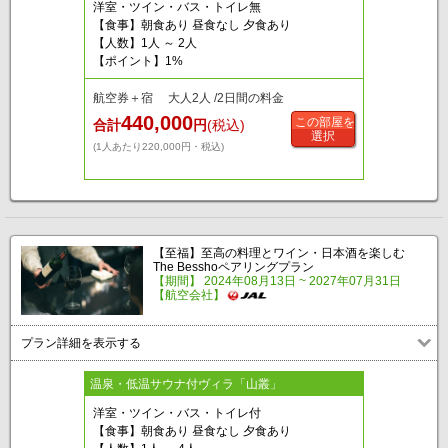
洋室・ツイン・バス・トイレ無
【食事】朝食あり 昼食なし 夕食あり
【人数】1人 ～ 2人
【ポイント】1%
航空券＋宿 大人2人 /2日間の料金
440,000
この部屋を
合計
円
(税込)
選択
(1人あたり220,000円・税込)
【至福】至高の料理とワイン・日本酒を楽しむ
The Besshoペアリングプラン
【期間】 2024年08月13日 ~ 2027年07月31日
【航空会社】
プラン詳細を表示する
温泉・低温サウナ付ヴィラ「山叢」
洋室・ツイン・バス・トイレ付
【食事】朝食あり 昼食なし 夕食あり