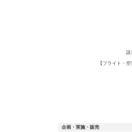
ー
該
【フライト・空
企画・実施・販売