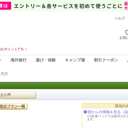
ヘルプ
お気
ー
海外旅行
遊び・体験
キャンプ場
割引クーポン
・丹沢
まの声
宿泊の
宿からの情報を見る（
※JAL楽パックでは提供さ
ます。