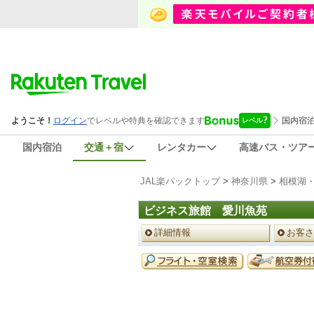
国内宿泊
交通＋宿
レンタカー
高速バス・ツア
JAL楽パックトップ
>
神奈川県
>
相模湖
ビジネス旅館 愛川魚苑
ペ
詳細情報
お客さ
ー
ジ
予
メ
約
ニ
メ
ュ
ニ
ー
ュ