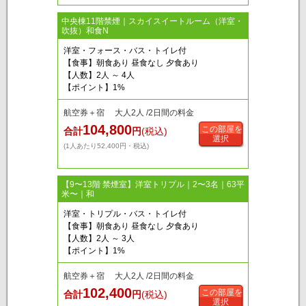
中央棟11階禁煙｜スカイスイートルーム（洋室・
吹抜）和食N
洋室・フォース・バス・トイレ付
【食事】朝食あり 昼食なし 夕食あり
【人数】2人 ～ 4人
【ポイント】1%
航空券＋宿 大人2人 /2日間の料金
104,800
この部屋を
合計
円
(税込)
選択
(1人あたり52,400円・税込)
【9〜13階 禁煙室】洋室トリプル｜2〜3名｜63平
米〜｜和
洋室・トリプル・バス・トイレ付
【食事】朝食あり 昼食なし 夕食あり
【人数】2人 ～ 3人
【ポイント】1%
航空券＋宿 大人2人 /2日間の料金
102,400
この部屋を
合計
円
(税込)
選択