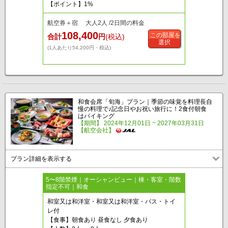
【ポイント】1%
航空券＋宿 大人2人 /2日間の料金
108,400
この部屋を
合計
円
(税込)
選択
(1人あたり54,200円・税込)
和食会席「旬海」プラン｜季節の味覚を料理長自
慢の料理で♪記念日やお祝い旅行に！2食付朝食
はバイキング
【期間】 2024年12月01日 ~ 2027年03月31日
【航空会社】
プラン詳細を表示する
5〜8階禁煙｜オーシャンビュー｜棟・客室・階数
指定不可｜和食
和室又は和洋室・和室又は和洋室・バス・トイ
レ付
【食事】朝食あり 昼食なし 夕食あり