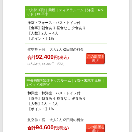
中央棟10階｜禁煙｜ティアラルーム｜洋室・4ベ
ッド｜80平米
洋室・フォース・バス・トイレ付
【食事】朝食あり 昼食なし 夕食あり
【人数】2人 ～ 4人
【ポイント】1%
航空券＋宿 大人2人 /2日間の料金
92,400
この部屋を
合計
円
(税込)
選択
(1人あたり46,200円・税込)
中央棟9階禁煙キッズルーム｜3歳〜未就学児用｜
2ベッド和洋室
和洋室・和洋室・バス・トイレ付
【食事】朝食あり 昼食なし 夕食あり
【人数】2人 ～ 4人
【ポイント】1%
航空券＋宿 大人2人 /2日間の料金
94,600
この部屋を
合計
円
(税込)
選択