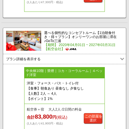
(1人あたり47,300円・税込)
選べる個性的なコンセプトルーム【1泊朝食付
き・得々プラン】オンリーワンのお部屋に滞在
♪GoTo三浦
【期間】 2020年04月01日 ~ 2027年03月31日
【航空会社】
プラン詳細を表示する
中央棟10階｜禁煙｜コカ・コーラルーム｜４ベッ
ド洋室
洋室・フォース・バス・トイレ付
【食事】朝食あり 昼食なし 夕食なし
【人数】2人 ～ 4人
【ポイント】1%
航空券＋宿 大人2人 /2日間の料金
83,800
この部屋を
合計
円
(税込)
選択
(1人あたり41,900円・税込)