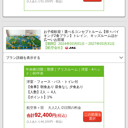
(1人あたり51,200円・税込)
お子様歓迎！選べるコンセプトルーム【得々バイ
キング2食プラン】トレイン、キッズルームほか
広〜いお部屋
【期間】 2024年03月01日 ~ 2027年03月31日
【航空会社】
プラン詳細を表示する
中央棟10階｜禁煙｜アリスルーム｜洋室・4ベッ
ド｜80平米
洋室・フォース・バス・トイレ付
【食事】朝食あり 昼食なし 夕食あり
【人数】2人 ～ 4人
【ポイント】1%
航空券＋宿 大人2人 /2日間の料金
92,400
この部屋を
合計
円
(税込)
選択
(1人あたり46,200円・税込)