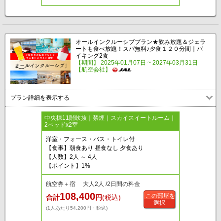
オールインクルーシブプラン★飲み放題＆ジェラ
ートも食べ放題！スパ無料♪夕食１２０分間｜バ
イキング2食
【期間】 2025年01月07日 ~ 2027年03月31日
【航空会社】
プラン詳細を表示する
中央棟11階吹抜｜禁煙｜スカイスイートルーム｜
2ベッドx2室
洋室・フォース・バス・トイレ付
【食事】朝食あり 昼食なし 夕食あり
【人数】2人 ～ 4人
【ポイント】1%
航空券＋宿 大人2人 /2日間の料金
108,400
この部屋を
合計
円
(税込)
選択
(1人あたり54,200円・税込)