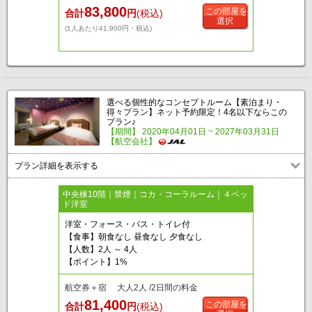
83,800
この部屋を
合計
円
(税込)
選択
(1人あたり41,900円・税込)
選べる個性的なコンセプトルーム【素泊まり・
得々プラン】ネット予約限定！4名以下ならこの
プラン♪
【期間】 2020年04月01日 ~ 2027年03月31日
【航空会社】
プラン詳細を表示する
中央棟10階｜禁煙｜コカ・コーラルーム｜４ベッ
ド洋室
洋室・フォース・バス・トイレ付
【食事】朝食なし 昼食なし 夕食なし
【人数】2人 ～ 4人
【ポイント】1%
航空券＋宿 大人2人 /2日間の料金
81,400
この部屋を
合計
円
(税込)