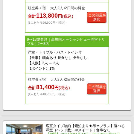
航空券＋宿 大人2人 /2日間の料金
113,800
この部屋を
合計
円
(税込)
選択
(1人あたり56,900円・税込)
9〜13階禁煙｜高層階オーシャンビュー洋室トリ
プル｜2〜3名
洋室・トリプル・バス・トイレ付
【食事】朝食あり 昼食なし 夕食なし
【人数】2人 ～ 3人
【ポイント】1%
航空券＋宿 大人2人 /2日間の料金
81,400
この部屋を
合計
円
(税込)
選択
(1人あたり40,700円・税込)
客室タイプ確約【素泊まり★得々プラン】選べる
洋室（ベッド数）やスイート｜食事なし