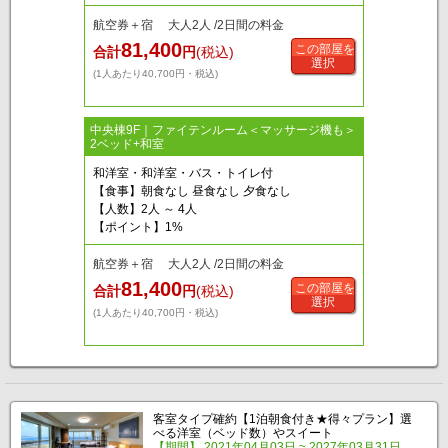
航空券＋宿 大人2人 /2日間の料金
81,400
この部屋を
合計
円
(税込)
選択
(1人あたり40,700円・税込)
中央棟9F｜ファイテンルーム＜マッサージ機も＞
2ベッド+和室
和洋室・和洋室・バス・トイレ付
【食事】朝食なし 昼食なし 夕食なし
【人数】2人 ～ 4人
【ポイント】1%
航空券＋宿 大人2人 /2日間の料金
81,400
この部屋を
合計
円
(税込)
選択
(1人あたり40,700円・税込)
客室タイプ確約【1泊朝食付き★得々プラン】選
べる洋室（ベッド数）やスイート
【期間】 2021年04月03日 ~ 2027年03月31日