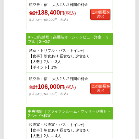
航空券＋宿 大人2人 /2日間の料金
138,400
この部屋を
合計
円
(税込)
選択
(1人あたり69,200円・税込)
9〜13階禁煙｜高層階オーシャンビュー洋室トリ
プル｜2〜3名
洋室・トリプル・バス・トイレ付
【食事】朝食あり 昼食なし 夕食あり
【人数】2人 ～ 3人
【ポイント】1%
航空券＋宿 大人2人 /2日間の料金
106,000
この部屋を
合計
円
(税込)
選択
(1人あたり53,000円・税込)
中央棟9F｜ファイテンルーム＜マッサージ機も＞
2ベッド+和室
和洋室・和洋室・バス・トイレ付
【食事】朝食あり 昼食なし 夕食あり
【人数】2人 ～ 4人