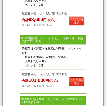
【人数】2人 ～ 8人
【ポイント】1%
航空券＋宿 大人2人 /2日間の料金
98,600
この部屋を
合計
円
(税込)
選択
(1人あたり49,300円・税込)
9〜13階禁煙｜オーシャンビュー｜棟・階・客室
指定不可｜和食
洋室又は和洋室・洋室又は和洋室・バス・トイ
レ付
【食事】朝食あり 昼食なし 夕食あり
【人数】2人 ～ 8人
【ポイント】1%
航空券＋宿 大人2人 /2日間の料金
101,000
この部屋を
合計
円
(税込)
選択
(1人あたり50,500円・税込)
中央棟10階｜禁煙｜アリスルーム｜洋室4ベッド
｜80平米｜和