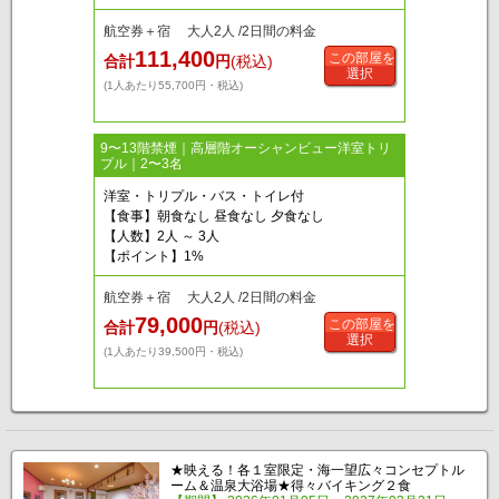
航空券＋宿 大人2人 /2日間の料金
111,400
この部屋を
合計
円
(税込)
選択
(1人あたり55,700円・税込)
9〜13階禁煙｜高層階オーシャンビュー洋室トリ
プル｜2〜3名
洋室・トリプル・バス・トイレ付
【食事】朝食なし 昼食なし 夕食なし
【人数】2人 ～ 3人
【ポイント】1%
航空券＋宿 大人2人 /2日間の料金
79,000
この部屋を
合計
円
(税込)
選択
(1人あたり39,500円・税込)
★映える！各１室限定・海一望広々コンセプトル
ーム＆温泉大浴場★得々バイキング２食