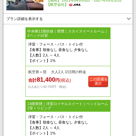
【期間】 2021年04月03日 ~ 2027年03月31日
【航空会社】
プラン詳細を表示する
中央棟11階吹抜｜禁煙｜スカイスイートルーム｜
2ベッドx2室
洋室・フォース・バス・トイレ付
【食事】朝食なし 昼食なし 夕食なし
【人数】2人 ～ 4人
【ポイント】1%
航空券＋宿 大人2人 /2日間の料金
81,400
この部屋を
合計
円
(税込)
選択
(1人あたり40,700円・税込)
14階禁煙｜洋室ロイヤルスイート｜ベッドルーム
2室＋リビング
洋室・フォース・バス・トイレ付
【食事】朝食なし 昼食なし 夕食なし
【人数】2人 ～ 4人
【ポイント】1%