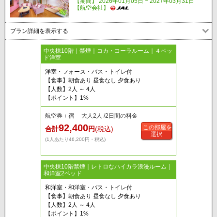
【期間】 2026年01月05日 ~ 2027年03月31日
【航空会社】
プラン詳細を表示する
中央棟10階｜禁煙｜コカ・コーラルーム｜４ベッ
ド洋室
洋室・フォース・バス・トイレ付
【食事】朝食あり 昼食なし 夕食あり
【人数】2人 ～ 4人
【ポイント】1%
航空券＋宿 大人2人 /2日間の料金
92,400
この部屋を
合計
円
(税込)
選択
(1人あたり46,200円・税込)
中央棟10階禁煙｜レトロなハイカラ浪漫ルーム｜
和洋室2ベッド
和洋室・和洋室・バス・トイレ付
【食事】朝食あり 昼食なし 夕食あり
【人数】2人 ～ 4人
【ポイント】1%