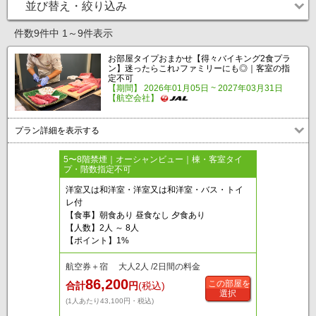
並び替え・絞り込み
件数9件中 1～9件表示
お部屋タイプおまかせ【得々バイキング2食プラ
ン】迷ったらこれ♪ファミリーにも◎｜客室の指
定不可
【期間】 2026年01月05日 ~ 2027年03月31日
【航空会社】
プラン詳細を表示する
5〜8階禁煙｜オーシャンビュー｜棟・客室タイ
プ・階数指定不可
洋室又は和洋室・洋室又は和洋室・バス・トイ
レ付
【食事】朝食あり 昼食なし 夕食あり
【人数】2人 ～ 8人
【ポイント】1%
航空券＋宿 大人2人 /2日間の料金
86,200
この部屋を
合計
円
(税込)
選択
(1人あたり43,100円・税込)