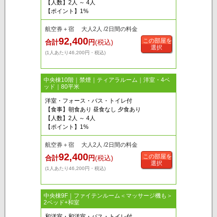
【人数】2人 ～ 4人
【ポイント】1%
航空券＋宿 大人2人 /2日間の料金
92,400
この部屋を
合計
円
(税込)
選択
(1人あたり46,200円・税込)
中央棟10階｜禁煙｜ティアラルーム｜洋室・4ベ
ッド｜80平米
洋室・フォース・バス・トイレ付
【食事】朝食あり 昼食なし 夕食あり
【人数】2人 ～ 4人
【ポイント】1%
航空券＋宿 大人2人 /2日間の料金
92,400
この部屋を
合計
円
(税込)
選択
(1人あたり46,200円・税込)
中央棟9F｜ファイテンルーム＜マッサージ機も＞
2ベッド+和室
和洋室・和洋室・バス・トイレ付