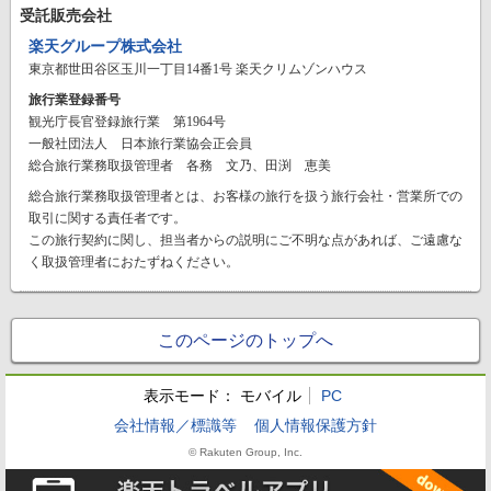
受託販売会社
楽天グループ株式会社
東京都世田谷区玉川一丁目14番1号 楽天クリムゾンハウス
旅行業登録番号
観光庁長官登録旅行業 第1964号
一般社団法人 日本旅行業協会正会員
総合旅行業務取扱管理者 各務 文乃、田渕 恵美
総合旅行業務取扱管理者とは、お客様の旅行を扱う旅行会社・営業所での
取引に関する責任者です。
この旅行契約に関し、担当者からの説明にご不明な点があれば、ご遠慮な
く取扱管理者におたずねください。
このページのトップへ
表示モード：
モバイル
PC
会社情報／標識等
個人情報保護方針
© Rakuten Group, Inc.