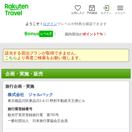
お気に入り
予約確認
ログイン
メニュー
該当する宿泊プランが取得できません。
こちら
より再度ご検索をお願い致します。
企画・実施・販売
旅行企画・実施
株式会社 ジャルパック
東京都品川区東品川2-4-11 野村不動産天王洲ビル
旅行業登録番号
観光庁長官登録旅行業 第705号
一般社団法人 日本旅行業協会正会員