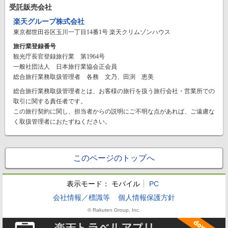
受託販売会社
楽天グループ株式会社
東京都世田谷区玉川一丁目14番1号 楽天クリムゾンハウス
旅行業登録番号
観光庁長官登録旅行業 第1964号
一般社団法人 日本旅行業協会正会員
総合旅行業務取扱管理者 各務 文乃、田渕 恵美
総合旅行業務取扱管理者とは、お客様の旅行を扱う旅行会社・営業所での
取引に関する責任者です。
この旅行契約に関し、担当者からの説明にご不明な点があれば、ご遠慮な
く取扱管理者におたずねください。
このページのトップへ
表示モード：
モバイル
PC
会社情報／標識等
個人情報保護方針
© Rakuten Group, Inc.