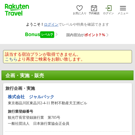
お気に入り
予約確認
ログイン
メニュー
該当する宿泊プランが取得できません。
こちら
より再度ご検索をお願い致します。
企画・実施・販売
旅行企画・実施
株式会社 ジャルパック
東京都品川区東品川2-4-11 野村不動産天王洲ビル
旅行業登録番号
観光庁長官登録旅行業 第705号
一般社団法人 日本旅行業協会正会員