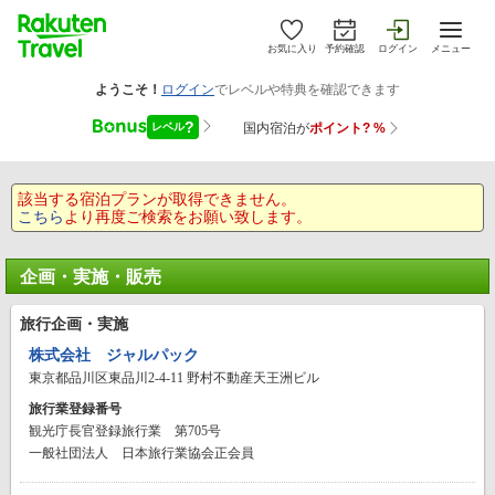
お気に入り
予約確認
ログイン
メニュー
該当する宿泊プランが取得できません。
こちら
より再度ご検索をお願い致します。
企画・実施・販売
旅行企画・実施
株式会社 ジャルパック
東京都品川区東品川2-4-11 野村不動産天王洲ビル
旅行業登録番号
観光庁長官登録旅行業 第705号
一般社団法人 日本旅行業協会正会員