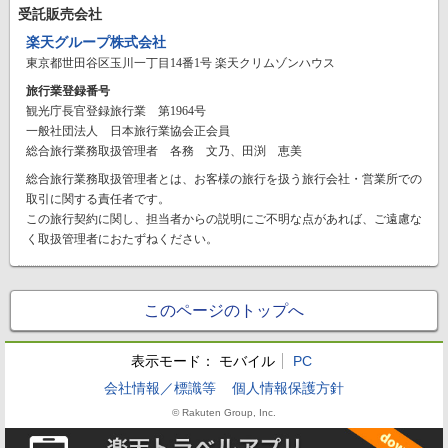
受託販売会社
楽天グループ株式会社
東京都世田谷区玉川一丁目14番1号 楽天クリムゾンハウス
旅行業登録番号
観光庁長官登録旅行業 第1964号
一般社団法人 日本旅行業協会正会員
総合旅行業務取扱管理者 各務 文乃、田渕 恵美
総合旅行業務取扱管理者とは、お客様の旅行を扱う旅行会社・営業所での
取引に関する責任者です。
この旅行契約に関し、担当者からの説明にご不明な点があれば、ご遠慮な
く取扱管理者におたずねください。
このページのトップへ
表示モード：
モバイル
PC
会社情報／標識等
個人情報保護方針
© Rakuten Group, Inc.