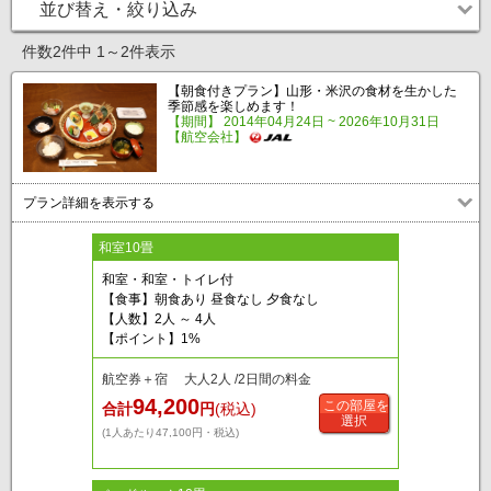
並び替え・絞り込み
件数2件中 1～2件表示
【朝食付きプラン】山形・米沢の食材を生かした
季節感を楽しめます！
【期間】 2014年04月24日 ~ 2026年10月31日
【航空会社】
プラン詳細を表示する
和室10畳
和室・和室・トイレ付
【食事】朝食あり 昼食なし 夕食なし
【人数】2人 ～ 4人
【ポイント】1%
航空券＋宿 大人2人 /2日間の料金
94,200
この部屋を
合計
円
(税込)
選択
(1人あたり47,100円・税込)