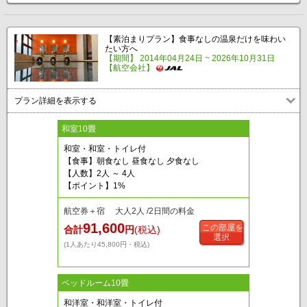
【素泊まりプラン】食事なしの温泉だけを味わい
たい方へ
【期間】 2014年04月24日 ~ 2026年10月31日
【航空会社】
プラン詳細を表示する
和室10畳
和室・和室・トイレ付
【食事】朝食なし 昼食なし 夕食なし
【人数】2人 ～ 4人
【ポイント】1%
航空券＋宿 大人2人 /2日間の料金
91,600
この部屋を
合計
円
(税込)
選択
(1人あたり45,800円・税込)
ベッドルーム10畳
和洋室・和洋室・トイレ付