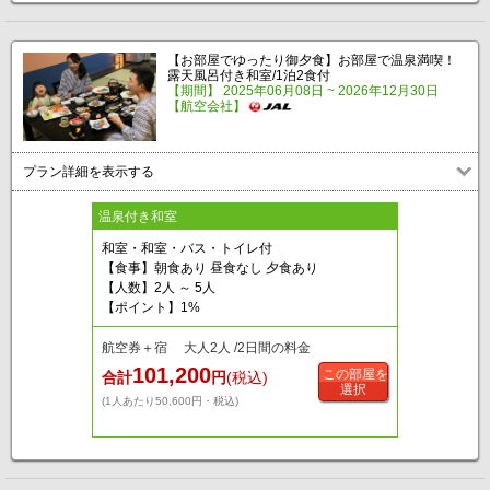
【お部屋でゆったり御夕食】お部屋で温泉満喫！
露天風呂付き和室/1泊2食付
【期間】 2025年06月08日 ~ 2026年12月30日
【航空会社】
プラン詳細を表示する
温泉付き和室
和室・和室・バス・トイレ付
【食事】朝食あり 昼食なし 夕食あり
【人数】2人 ～ 5人
【ポイント】1%
航空券＋宿 大人2人 /2日間の料金
101,200
この部屋を
合計
円
(税込)
選択
(1人あたり50,600円・税込)