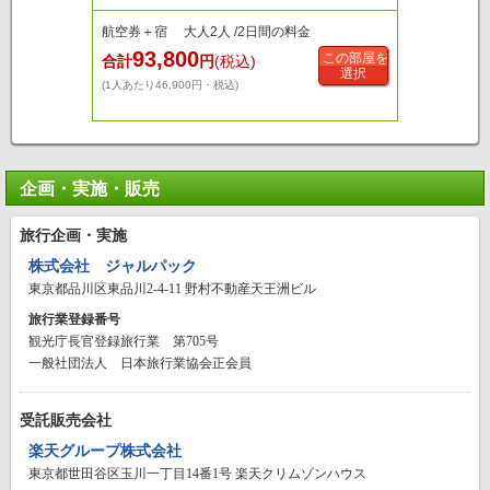
航空券＋宿 大人2人 /2日間の料金
93,800
この部屋を
合計
円
(税込)
選択
(1人あたり46,900円・税込)
企画・実施・販売
旅行企画・実施
株式会社 ジャルパック
東京都品川区東品川2-4-11 野村不動産天王洲ビル
旅行業登録番号
観光庁長官登録旅行業 第705号
一般社団法人 日本旅行業協会正会員
受託販売会社
楽天グループ株式会社
東京都世田谷区玉川一丁目14番1号 楽天クリムゾンハウス