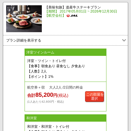
【美味旬旅】道産牛ステーキプラン
【期間】 2017年05月01日 ~ 2026年12月30日
【航空会社】
プラン詳細を表示する
洋室ツインルーム
洋室・ツイン・トイレ付
【食事】朝食あり 昼食なし 夕食あり
【人数】2人
【ポイント】1%
航空券＋宿 大人2人 /2日間の料金
85,200
この部屋を
合計
円
(税込)
選択
(1人あたり42,600円・税込)
和洋室
和洋室・和洋室・トイレ付