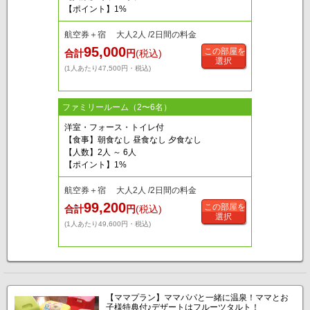
【ポイント】1%
航空券＋宿 大人2人 /2日間の料金
95,000
この部屋を
合計
円
(税込)
選択
(1人あたり47,500円・税込)
ファミリールーム（2〜6名）
洋室・フォース・トイレ付
【食事】朝食なし 昼食なし 夕食なし
【人数】2人 ～ 6人
【ポイント】1%
航空券＋宿 大人2人 /2日間の料金
99,200
この部屋を
合計
円
(税込)
選択
(1人あたり49,600円・税込)
【ママプラン】ママパパと一緒に温泉！ママとお
子様特典付♪デザートはフルーツタルト！