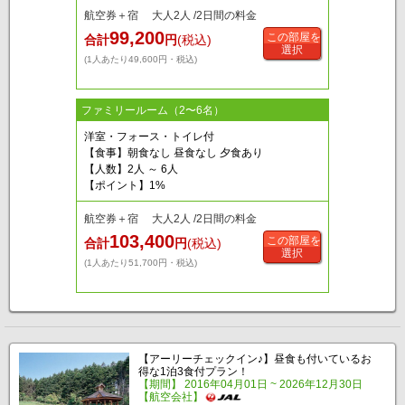
航空券＋宿 大人2人 /2日間の料金
99,200
この部屋を
合計
円
(税込)
選択
(1人あたり49,600円・税込)
ファミリールーム（2〜6名）
洋室・フォース・トイレ付
【食事】朝食なし 昼食なし 夕食あり
【人数】2人 ～ 6人
【ポイント】1%
航空券＋宿 大人2人 /2日間の料金
103,400
この部屋を
合計
円
(税込)
選択
(1人あたり51,700円・税込)
【アーリーチェックイン♪】昼食も付いているお
得な1泊3食付プラン！
【期間】 2016年04月01日 ~ 2026年12月30日
【航空会社】