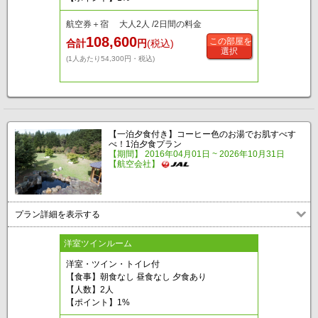
航空券＋宿 大人2人 /2日間の料金
108,600
この部屋を
合計
円
(税込)
選択
(1人あたり54,300円・税込)
【一泊夕食付き】コーヒー色のお湯でお肌すべす
べ！1泊夕食プラン
【期間】 2016年04月01日 ~ 2026年10月31日
【航空会社】
プラン詳細を表示する
洋室ツインルーム
洋室・ツイン・トイレ付
【食事】朝食なし 昼食なし 夕食あり
【人数】2人
【ポイント】1%