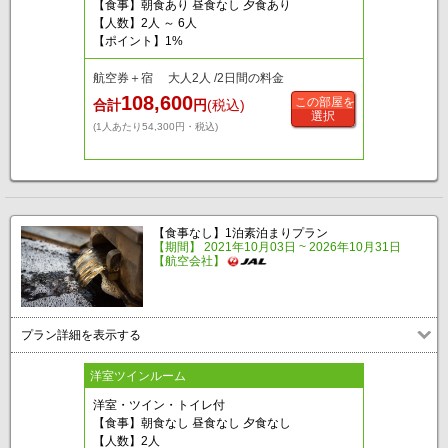
【食事】朝食あり 昼食なし 夕食あり
【人数】2人 ～ 6人
【ポイント】1%
航空券＋宿 大人2人 /2日間の料金
108,600
この部屋を
合計
円
(税込)
選択
(1人あたり54,300円・税込)
【食事なし】1泊素泊まりプラン
【期間】 2021年10月03日 ~ 2026年10月31日
【航空会社】
プラン詳細を表示する
洋室ツインルーム
洋室・ツイン・トイレ付
【食事】朝食なし 昼食なし 夕食なし
【人数】2人