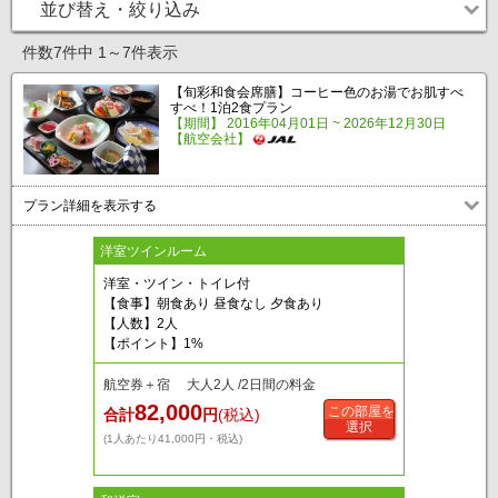
並び替え・絞り込み
件数7件中 1～7件表示
【旬彩和食会席膳】コーヒー色のお湯でお肌すべ
すべ！1泊2食プラン
【期間】 2016年04月01日 ~ 2026年12月30日
【航空会社】
プラン詳細を表示する
洋室ツインルーム
洋室・ツイン・トイレ付
【食事】朝食あり 昼食なし 夕食あり
【人数】2人
【ポイント】1%
航空券＋宿 大人2人 /2日間の料金
82,000
この部屋を
合計
円
(税込)
選択
(1人あたり41,000円・税込)